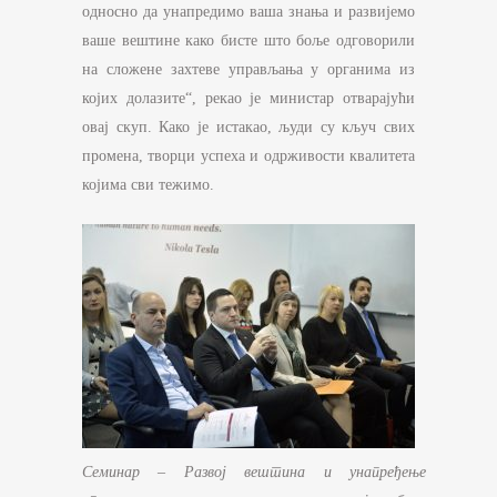
односно да унапредимо ваша знања и развијемо
ваше вештине како бисте што боље одговорили
на сложене захтеве управљања у органима из
којих долазите“, рекао је министар отварајући
овај скуп. Како је истакао, људи су кључ свих
промена, творци успеха и одрживости квалитета
којима сви тежимо.
Семинар – Развој вештина и унапређење