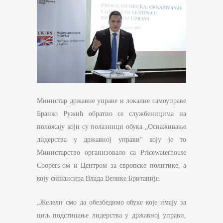
Mинистар државне управе и локалне самоуправе
Бранко Ружић обратио се службеницима на
положају који су полазници обука „Оснаживање
лидерства у државној управи“ коју је то
Министарство организовало са Pricewaterhouse
Coopers-oм и Центром за европске политике, а
коју финансира Влада Велике Британије.
„Желели смо да обезбедимо обуке које имају за
циљ подстицање лидерства у државној управи,