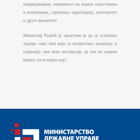
напредовањем, отвореност ка новим искуствима
и вештинама, стратешку орјентацију, интегритет
и друге квалитете.
Министар Ружић је закључио је да су успешни
лидери само они који се непрестано развијају и
сазревају, они који настављају да уче на сваком
кораку пута којим иду“.