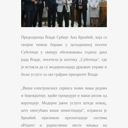
Председница Владе Србије Ана Брнабић, која са
својим тимом борави у целодневној посети
Суботици у оквиру обележавања годину дана
рада Владе, посетила је апотеку „Суботица“, где
је истакла да су модернизација државне управе и
боље услуге за све грађане приоритет Владе.
„Више електронских сервиса значи мање редова
и бирократије, краће процедуре и мањи ризик од
корупције. Модерне јавне услуге штеде новац,
што омогућава више инвестиција“, изјавила је
Брнабић приликом презентације система
еРецепт и јединствене листе чекања на