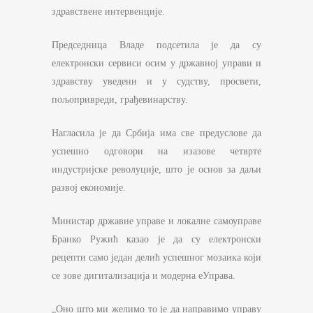
здравствене интервенције.
Председница Владе подсетила је да су
електронски сервиси осим у државној управи и
здравству уведени и у судству, просвети,
пољопривреди, грађевинарству.
Нагласила је да Србија има све предуслове да
успешно одговори на изазове четврте
индустријске револуције, што је основ за даљи
развој економије.
Министар државне управе и локалне самоуправе
Бранко Ружић казао је да су електронски
рецепти само један делић успешног мозаика који
се зове дигитализација и модерна еУправа.
„Оно што ми желимо то је да направимо управу