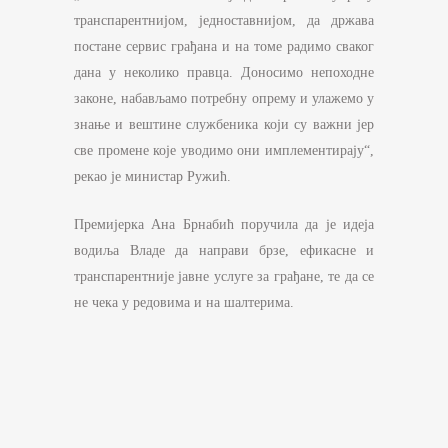
транспарентнијом, једноставнијом, да држава
постане сервис грађана и на томе радимо сваког
дана у неколико правца. Доносимо непоходне
законе, набављамо потребну опрему и улажемо у
знање и вештине службеника који су важни јер
све промене које уводимо они имплементирају“,
рекао је министар Ружић.
Премијерка Ана Брнабић поручила да је идеја
водиља Владе да направи брзе, ефикасне и
транспарентније јавне услуге за грађане, те да се
не чека у редовима и на шалтерима.