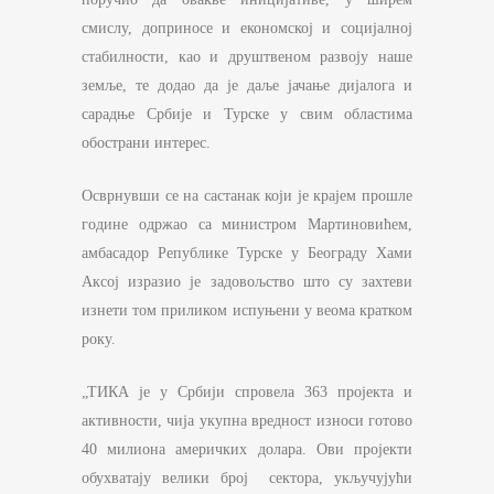
смислу, доприносе и економској и социјалној
стабилности, као и друштвеном развоју наше
земље, те додао да је даље јачање дијалога и
сарадње Србије и Турске у свим областима
обострани интерес.
Осврнувши се на састанак који је крајем прошле
године одржао са министром Мартиновићем,
амбасадор Републике Турске у Београду Хами
Аксој изразио је задовољство што су захтеви
изнети том приликом испуњени у веома кратком
року.
„ТИКА је у Србији спровела 363 пројекта и
активности, чија укупна вредност износи готово
40 милиона америчких долара. Ови пројекти
обухватају велики број сектора, укључујући