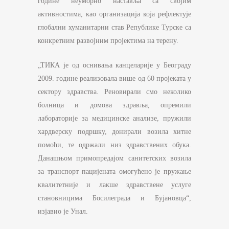
године неуморно наставља са својим
активностима, као организација која рефлектује
глобални хуманитарни став Републике Турске са
конкретним развојним пројектима на терену.
„ТИКА је од оснивања канцеларије у Београду
2009. године реализовала више од 60 пројеката у
сектору здравства. Реновирали смо неколико
болница и домова здравља, опремили
лабораторије за медицинске анализе, пружили
хардверску подршку, донирали возила хитне
помоћи, те одржали низ здравствених обука.
Данашњом примопредајом санитетских возила
за транспорт пацијената омогућено је пружање
квалитетније и лакше здравствене услуге
становницима Босилеграда и Бујановца“,
изјавио је Унал.