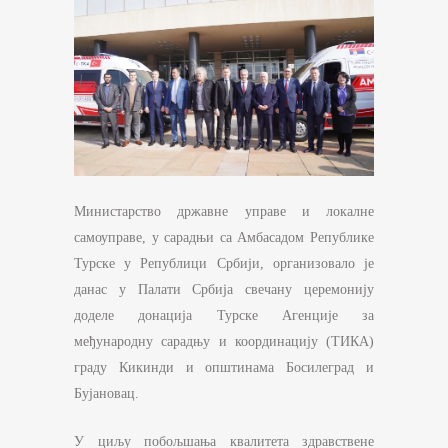
Министарство државне управе и локалне
самоуправе, у сарадњи са Амбасадом Републике
Турске у Републици Србији, организовало је
данас у Палати Србија свечану церемонију
доделе донација Турске Агенције за
међународну сарадњу и координацију (ТИКА)
граду Кикинди и општинама Босилеград и
Бујановац.
У циљу побољшања квалитета здравствене