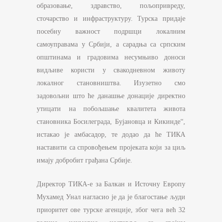
образовање, здравство, пољопривреду,
сточарство и инфраструктуру. Турска придаје
посебну важност подршци локалним
самоуправама у Србији, а сарадња са српским
општинама и градовима несумњиво доноси
видљиве користи у свакодневном животу
локалног становништва. Изузетно смо
задовољни што ће данашње донације директно
утицати на побољшање квалитета живота
становника Босилеграда, Бујановца и Кикинде“,
истакао је амбасадор, те додао да ће ТИКА
наставити са спровођењем пројеката који за циљ
имају добробит грађана Србије.
Директор ТИКА-е за Балкан и Источну Европу
Мухамед Унал нагласио је да је благостање људи
приоритет ове турске агенције, због чега већ 32