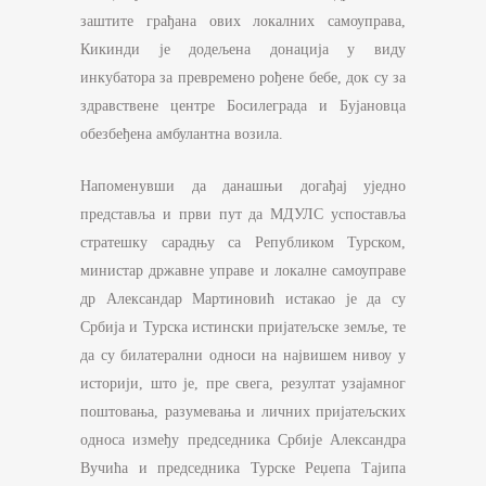
заштите грађана ових локалних самоуправа,
Кикинди је додељена донација у виду
инкубатора за превремено рођене бебе, док су за
здравствене центре Босилеграда и Бујановца
обезбеђена амбулантна возила.
Напоменувши да данашњи догађај уједно
представља и први пут да МДУЛС успоставља
стратешку сарадњу са Републиком Турском,
министар државне управе и локалне самоуправе
др Александар Мартиновић истакао је да су
Србија и Турска истински пријатељске земље, те
да су билатерални односи на највишем нивоу у
историји, што је, пре свега, резултат узајамног
поштовања, разумевања и личних пријатељских
односа између председника Србије Александра
Вучића и председника Турске Реџепа Тајипа