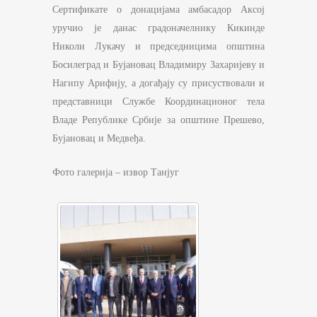
Сертификате о донацијама амбасадор Аксој
уручио је данас градоначелнику Кикинде
Николи Лукачу и председницима општина
Босилеград и Бујановац Владимиру Захаријеву и
Нагипу Арифију, а догађају су присуствовали и
представници Службе Координационог тела
Владе Републике Србије за општине Прешево,
Бујановац и Медвеђa.
Фото галерија – извор Танјуг