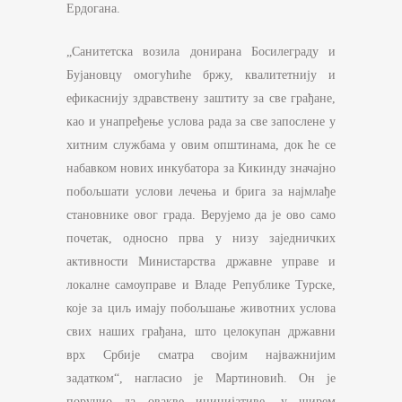
Ердогана.
„Санитетска возила донирана Босилеграду и
Бујановцу омогућиће бржу, квалитетнију и
ефикаснију здравствену заштиту за све грађане,
као и унапређење услова рада за све запослене у
хитним службама у овим општинама, док ће се
набавком нових инкубатора за Кикинду значајно
побољшати услови лечења и брига за најмлађе
становнике овог града. Верујемо да је ово само
почетак, односно прва у низу заједничких
активности Министарства државне управе и
локалне самоуправе и Владе Републике Турске,
које за циљ имају побољшање животних услова
свих наших грађана, што целокупан државни
врх Србије сматра својим најважнијим
задатком“, нагласио је Мартиновић. Он је
поручио да овакве иницијативе, у ширем