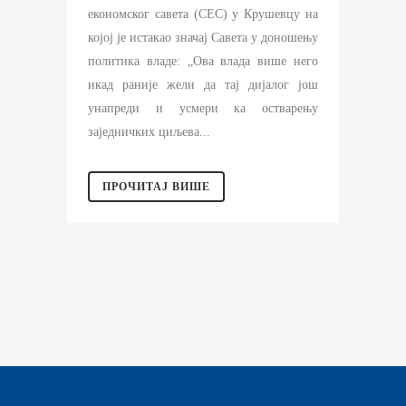
економског савета (СЕС) у Крушевцу на
којој је истакао значај Савета у доношењу
политика владе: „Ова влада више него
икад раније жели да тај дијалог још
унапреди и усмери ка остварењу
заједничких циљева...
ПРОЧИТАЈ ВИШЕ