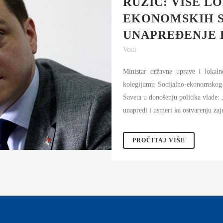
RUŽIĆ: VIŠE L
AMOUPRAVE
EKONOMSKIH S
NFORMATOR O RADU
UNAPREĐENJE 
DŽET MINISTARSTVA
Vesti
NANSIJSKO UPRAVLJANJE I
ONTROLA
Ministar državne uprave i lokal
kolegijumu Socijalno-ekonomskog 
VNE NABAVKE
Saveta u donošenju politika vlade: „
unapredi i usmeri ka ostvarenju zaje
AN JAVNIH NABAVKI I IZVEŠTAJI
PROČITAJ VIŠE