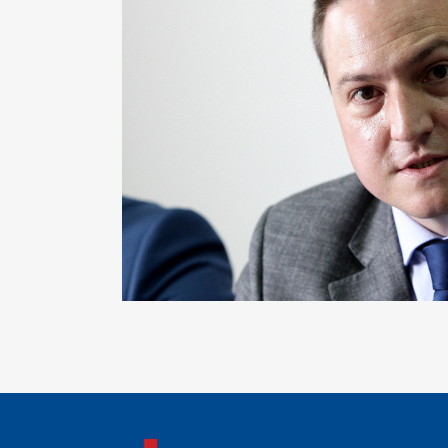
S
I
BU
FI
K
JA
PL