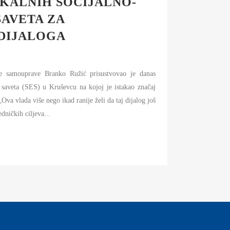
OKALNIH SOCIJALNO-
AVETA ZA
DIJALOGA
ne samouprave Branko Ružić prisustvovao je danas
saveta (SES) u Kruševcu na kojoj je istakao značaj
Ova vlada više nego ikad ranije želi da taj dijalog još
dničkih ciljeva...