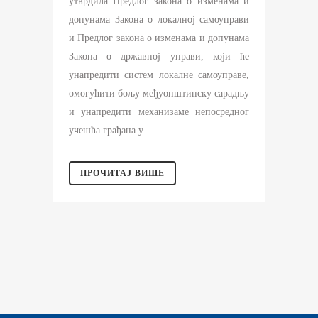
утврдила Предлог закона о изменама и
допунама Закона о локалној самоуправи
и Предлог закона о изменама и допунама
Закона о државној управи, који ће
унапредити систем локалне самоуправе,
омогућити бољу међуопштинску сарадњу
и унапредити механизаме непосредног
учешћа грађана у...
ПРОЧИТАЈ ВИШЕ