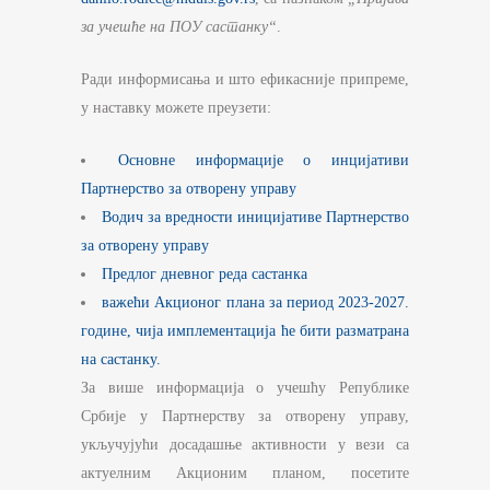
за учешће на
ПОУ састанку“
.
Ради информисања и што ефикасније припреме,
у наставку можете преузети:
Основне информације о инцијативи
Партнерство за отворену управу
Водич за вредности иницијативе Партнерство
за отворену управу
Предлог дневног реда састанка
важећи Акционог плана за период 2023-2027.
године, чија имплементација ће бити разматрана
на састанку.
За више информација о учешћу Републике
Србије у Партнерству за отворену управу,
укључујући досадашње активности у вези са
актуелним Акционим планом, посетите