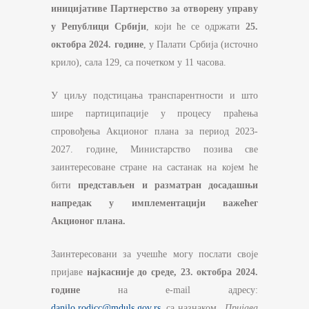
иницијативе Партнерство за отворену управу
у Републици Србији
, који ће се одржати
25.
октобра 2024. године
, у Палати Србија (источно
крило), сала 129, са почетком у 11 часова.
У циљу подстицања транспарентности и што
шире партиципације у процесу праћења
спровођења Акционог плана за период 2023-
2027. године, Министарство позива све
заинтересоване стране на састанак на којем ће
бити
представљен и разматран досадашњи
напредак у имплементацији важећег
Акционог плана.
Заинтересовани за учешће могу послати своје
пријаве
најкасније до среде, 23. октобра 2024.
године
на e-mail адресу:
danilo.rodicc@mduls.gov.rs
, са назнаком
„Пријава