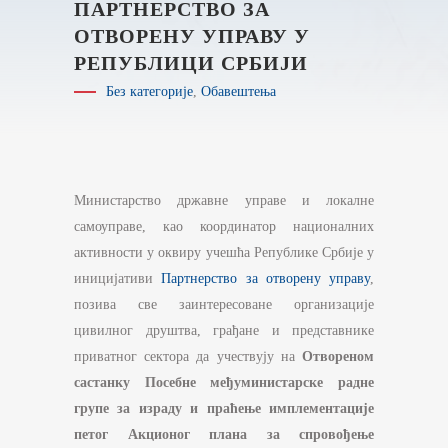
ПАРТНЕРСТВО ЗА
ОТВОРЕНУ УПРАВУ У
РЕПУБЛИЦИ СРБИЈИ
Без категорије
,
Обавештења
Министарство државне управе и локалне
самоуправе, као координатор националних
активности у оквиру учешћа Републике Србије у
иницијативи
Партнерство за отворену управу
,
позива све заинтересоване организације
цивилног друштва, грађане и представнике
приватног сектора да учествују на
Отвореном
састанку Посебне међуминистарске радне
групе за израду и праћење имплементације
петог Акционог плана за спровођење