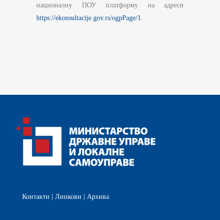
националну ПОУ платформу на адреси
https://ekonsultacije.gov.rs/ogpPage/1
.
Контакти
|
Линкови
|
Архива