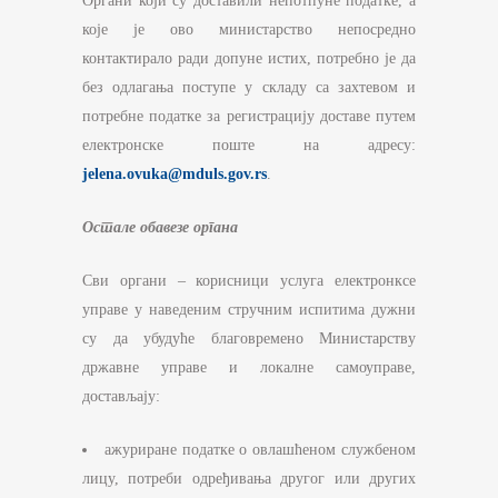
Органи који су доставили непотпуне податке, а
које је ово министарство непосредно
контактирало ради допуне истих, потребно је да
без одлагања поступе у складу са захтевом и
потребне податке за регистрацију доставе путем
електронске поште на адресу:
jelena.ovuka@mduls.gov.rs
.
Остале обавезе органа
Сви органи – корисници услуга електронксе
управе у наведеним стручним испитима дужни
су да убудуће благовремено Министарству
државне управе и локалне самоуправе,
достављају:
ажуриране податке о овлашћеном службеном
лицу, потреби одређивања другог или других