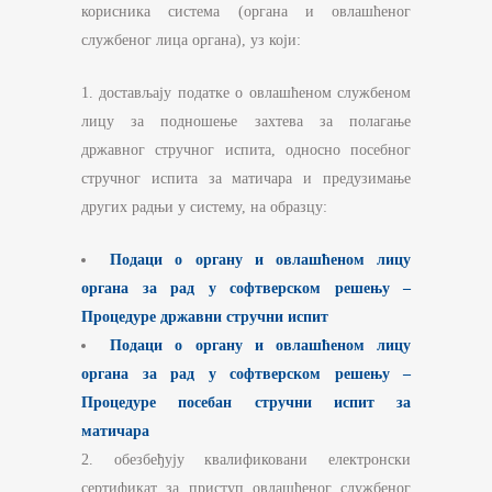
корисника система (органа и овлашћеног
службеног лица органа), уз који:
1. достављају податке о овлашћеном службеном
лицу за подношење захтева за полагање
државног стручног испита, односно посебног
стручног испита за матичара и предузимање
других радњи у систему, на образцу:
Подаци о органу и овлашћеном лицу
органа за рад у софтверском решењу –
Процедуре државни стручни испит
Подаци о органу и овлашћеном лицу
органа за рад у софтверском решењу –
Процедуре посебан стручни испит за
матичара
2. обезбеђују квалификовани електронски
сертификат за приступ овлашћеног службеног