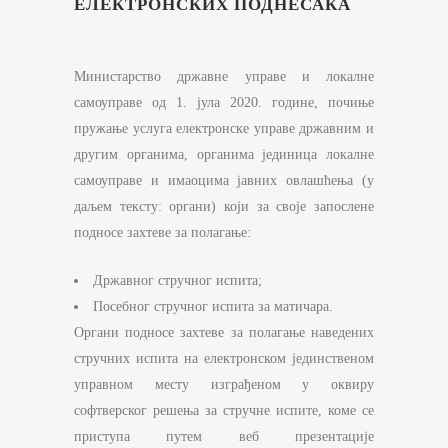
ЕЛЕКТРОНСКИХ ПОДНЕСАКА
Министарство државне управе и локалне
самоуправе од 1. јула 2020. године, почиње
пружање услуга електронске управе државним и
другим органима, органима јединица локалне
самоуправе и имаоцима јавних овлашћења (у
даљем тексту: органи) који за своје запослене
подносе захтеве за полагање:
Државног стручног испита;
Посебног стручног испита за матичара.
Органи подносе захтеве за полагање наведених
стручних испита на електронском јединственом
управном месту изграђеном у оквиру
софтверског решења за стручне испите, коме се
приступа путем веб презентације