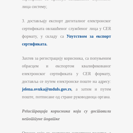
лица систему;
3. достављају експорт дигиталног електронског
сертификата овлашћеног службеног лица у CER
формату, у складу са
Упутством за експорт
сертификата.
Захтев за регистрацију корисника, са попуњеним
обрасцем и експортом квалификованог
електронског сертификата у CER формату,
доставља се путем електронске поште на адресу:
jelena.ovuka@mduls.gov.rs
,
а затим и путем
поште, потписане од стране руководиоца органа.
Регистрација корисника који су доставили
непотпуне податке