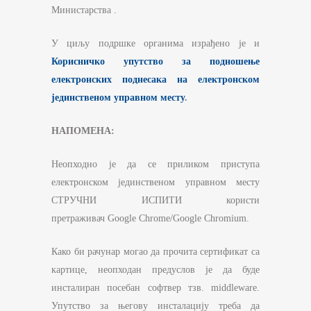
Министарства .
У циљу подршке органима израђено је и
Корисничко упутство за подношење
електронских поднесака на електронском
јединственом управном месту
.
НАПОМЕНА:
Неопходно је да се приликом приступа
електронском јединственом управном месту
СТРУЧНИ ИСПИТИ користи
претраживач Google Chrome/Google Chromium.
Како би рачунар могао да прочита сертификат са
картице, неопходан предуслов је да буде
инсталиран посебан софтвер тзв. middleware.
Упутство за његову инсталацију треба да