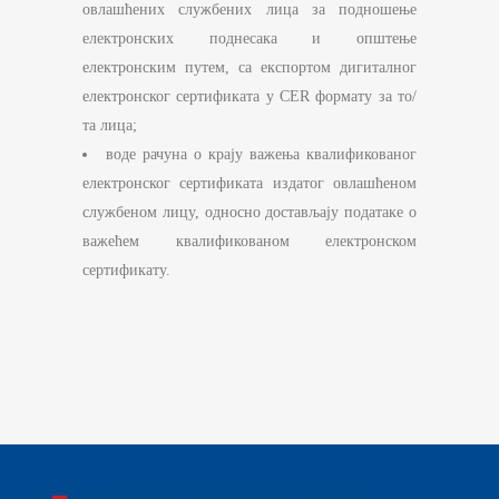
овлашћених службених лица за подношење
електронских поднесака и општење
електронским путем, са експортом дигиталног
електронског сертификата у CER формату за то/
та лица;
воде рачуна о крају важења квалификованог
електронског сертификата издатог овлашћеном
службеном лицу, односно достављају податаке о
важећем квалификованом електронском
сертификату.