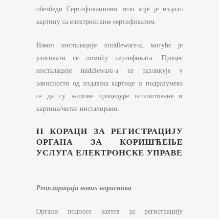
обезбеди Сертификационо тело које је издало
картицу са електронским сертификатом.
Након инсталације middleware-a, могуће је
улоговати се помоћу сертификата. Процес
инсталације middleware-a се разликује у
зависности од издавача картице и подразумева
се да су њихове процедуре испоштоване и
картица/читач инсталирани.
II КОРАЦИ ЗА РЕГИСТРАЦИЈУ
ОРГАНА ЗА КОРИШЋЕЊЕ
УСЛУГА ЕЛЕКТРОНСКЕ УПРАВЕ
Регистрација нових корисника
Органи подносе захтев за регистрацију