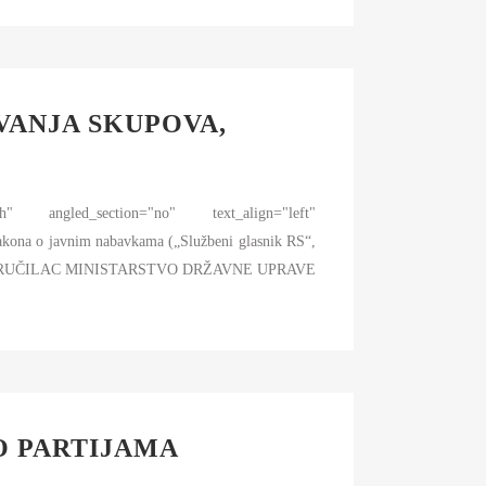
VANJA SKUPOVA,
h" angled_section="no" text_align="left"
akona o javnim nabavkama („Službeni glasnik RS“,
godine, NARUČILAC MINISTARSTVO DRŽAVNE UPRAVE
O PARTIJAMA