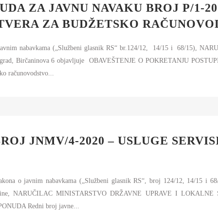
AMOUPRAVE
DA ZA JAVNU NAVAKU BROJ P/1-20
NFORMATOR O RADU
TVERA ZA BUDŽETSKO RAČUNOVO
DŽET MINISTARSTVA
 o javnim nabavkama („Službeni glasnik RS“ br.124/12, 14/15 i 68/1
NANSIJSKO UPRAVLJANJE I
 Birčaninova 6 objavljuje OBAVEŠTENJE O POKRETANJU POSTUPKA bez
ONTROLA
sko računovodstvo...
VNE NABAVKE
AN JAVNIH NABAVKI I IZVEŠTAJI
ROJ JNMV/4-2020 – USLUGE SERVI
Zakona o javnim nabavkama („Službeni glasnik RS“, broj 124/12, 14/15 i 68
0. godine, NARUČILAC MINISTARSTVO DRŽAVNE UPRAVE I LOKALNE 
NUDA Redni broj javne...