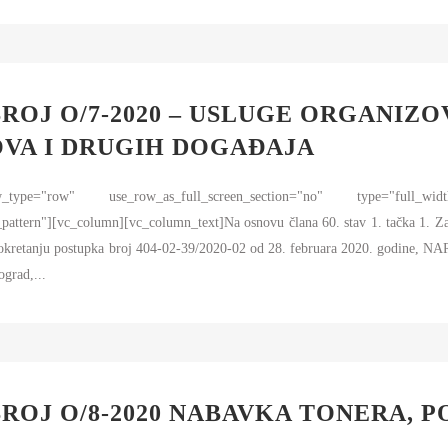
ROJ O/7-2020 – USLUGE ORGANIZO
VA I DRUGIH DOGAĐAJA
pe="row" use_row_as_full_screen_section="no" type="full_widt
attern"][vc_column][vc_column_text]Na osnovu člana 60. stav 1. tačka 1. Z
e o pokretanju postupka broj 404-02-39/2020-02 od 28. februara 2020. 
rad,...
ROJ O/8-2020 NABAVKA TONERA, P