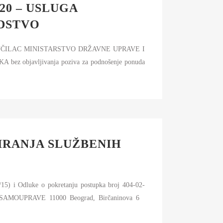
20 – USLUGA
DSTVO
5), NARUČILAC MINISTARSTVO DRŽAVNE UPRAVE I
 objavljivanja poziva za podnošenje ponuda
SIRANJA SLUŽBENIH
/15) i Odluke o pokretanju postupka broj 404-02-
SAMOUPRAVE 11000 Beograd, Birčaninova 6