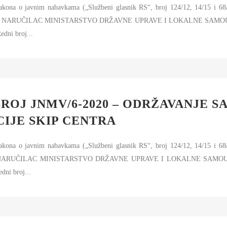
Zakona o javnim nabavkama („Službeni glasnik RS“, broj 124/12, 14/15 i 68
dine, NARUČILAC MINISTARSTVO DRŽAVNE UPRAVE I LOKALNE SAMOUPRAV
i broj...
ROJ JNMV/6-2020 – ODRŽAVANJE S
IJE SKIP CENTRA
Zakona o javnim nabavkama („Službeni glasnik RS“, broj 124/12, 14/15 i 68
ine NARUČILAC MINISTARSTVO DRŽAVNE UPRAVE I LOKALNE SAMOUPRAV
i broj...