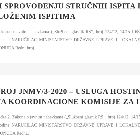
 SPROVOĐENJU STRUČNIH ISPITA 
LOŽENIM ISPITIMA
Zakona o javnim nabavkama („Službeni glasnik RS“, broj 124/12, 14/15 i 68
. godine, NARUČILAC MINISTARSTVO DRŽAVNE UPRAVE I LOKALNE 
NUDA Redni broj...
ROJ JNMV/3-2020 – USLUGA HOSTI
TA KOORDINACIONE KOMISIJE ZA 
Zakona o javnim nabavkama („Službeni glasnik RS“, broj 124/12, 14/15 i 
020. godine NARUČILAC MINISTARSTVO DRŽAVNE UPRAVE I LOKALNE 
ONUDA Redni...