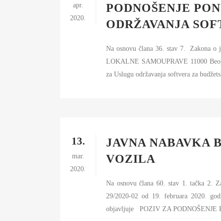
S
apr.
PODNOŠENJE PONU
2020.
I
ODRŽAVANJA SOF
BU
Na osnovu člana 36. stav 7. Zakona
FI
LOKALNE SAMOUPRAVE 11000 Beograd,
K
za Uslugu održavanja softvera za budžet
JA
PL
13.
JAVNA NABAVKA B
mar.
VOZILA
2020.
Na osnovu člana 60. stav 1. tačka 2. 
29/2020-02 od 19. februara 202
objavljuje POZIV ZA PODNOŠENJE PO