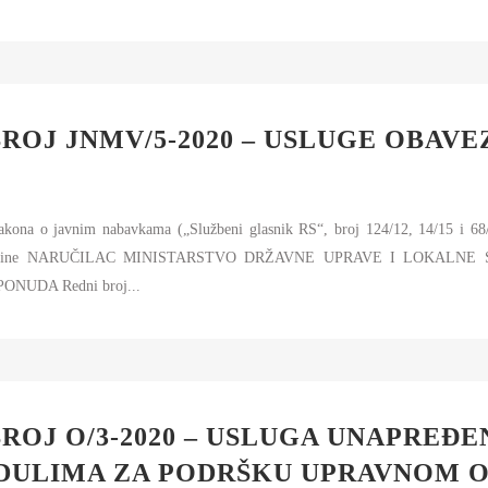
ROJ JNMV/5-2020 – USLUGE OBAV
Zakona o javnim nabavkama („Službeni glasnik RS“, broj 124/12, 14/15 i 68
0. godine NARUČILAC MINISTARSTVO DRŽAVNE UPRAVE I LOKALNE 
ONUDA Redni broj...
ROJ O/3-2020 – USLUGA UNAPREĐ
DULIMA ZA PODRŠKU UPRAVNOM O