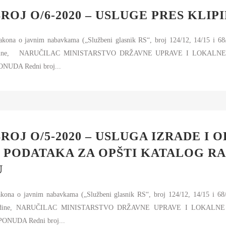
ROJ O/6-2020 – USLUGE PRES KLIP
Zakona o javnim nabavkama („Službeni glasnik RS“, broj 124/12, 14/15 i 68
0. godine, NARUČILAC MINISTARSTVO DRŽAVNE UPRAVE I LOKALNE 
NUDA Redni broj...
ROJ O/5-2020 – USLUGA IZRADE I 
 PODATAKA ZA OPŠTI KATALOG RA
U
akona o javnim nabavkama („Službeni glasnik RS“, broj 124/12, 14/15 i 68
. godine, NARUČILAC MINISTARSTVO DRŽAVNE UPRAVE I LOKALNE 
ONUDA Redni broj...