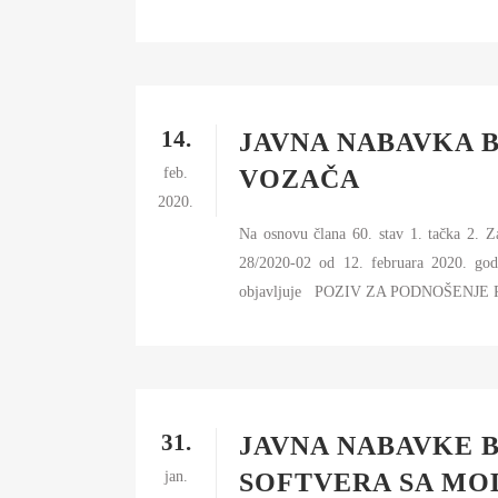
14.
JAVNA NABAVKA B
feb.
VOZAČA
2020.
Na osnovu člana 60. stav 1. tačka 2. 
28/2020-02 od 12. februara 202
objavljuje POZIV ZA PODNOŠENJE P
31.
JAVNA NABAVKE B
jan.
SOFTVERA SA MO