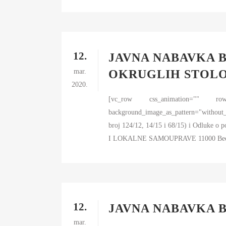
12.
JAVNA NABAVKA B
mar.
OKRUGLIH STOLO
2020.
[vc_row css_animation="" row_ty
background_image_as_pattern="without_p
broj 124/12, 14/15 i 68/15) i Odluk
I LOKALNE SAMOUPRAVE 11000 Beog
12.
JAVNA NABAVKA B
mar.