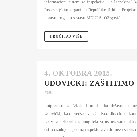
informacioni sistem za inspekcije – e-Inspektor“ 
Inspekcijskim organima Republike Srbije. Projekat
upravu, organ u sastavu MDULS. Ožegović je...
PROČITAJ VIŠE
4. OKTOBRA 2015.
UDOVIČKI: ZAŠTITIMO
Vesti
Potpredsednica Vlade i ministarka državne upra
Udovički, kao predsedavajuća Koordinacione komis
nadzora i Koordinacionog tela za usmeravanje aktivn
oštro osuđuje napad na inspektora za drumski saobrać