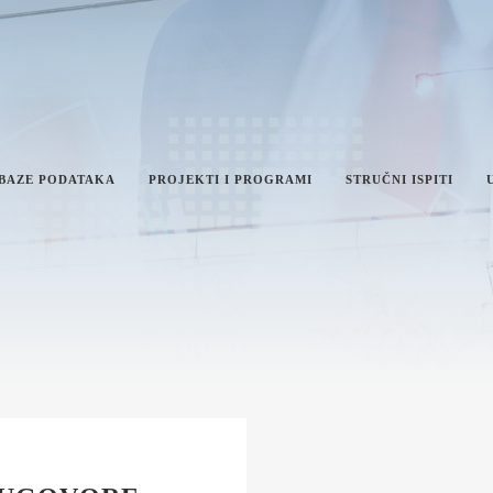
 BAZE PODATAKA
PROJEKTI I PROGRAMI
STRUČNI ISPITI
IKA I INTEGRITET
AN RADA MINISTARSTVA
VEŠTAJI O RADU MINISTARSTVA
NFORMACIJE OD JAVNOG
AČAJA I INFORMACIJE U VEZI
VNOSTI RADA MINISTARSTVA
ŽAVNE UPRAVE I LOKALNE