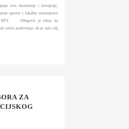
jenju sive ekonomije i korupcije,
ržavne uprave i lokalne samouprave
ramu RTS. Ožegović je rekao da
ji način poslovanja, da je zato cilj
BORA ZA
KCIJSKOG