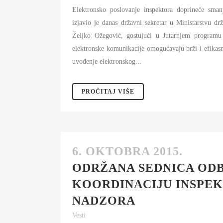
Elektronsko poslovanje inspektora doprineće sman
izjavio je danas državni sekretar u Ministarstvu d
Željko Ožegović, gostujući u Jutarnjem prog
elektronske komunikacije omogućavaju brži i efikasni
uvođenje elektronskog...
PROČITAJ VIŠE
6. OKTOBRA 2015.
ODRŽANA SEDNICA OD
KOORDINACIJU INSPE
NADZORA
Vesti