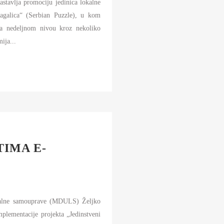
stavlja promociju jedinica lokalne
agalica“ (Serbian Puzzle), u kom
na nedeljnom nivou kroz nekoliko
mija...
IMA E-
okalne samouprave (MDULS) Željko
mplementacije projekta „Jedinstveni