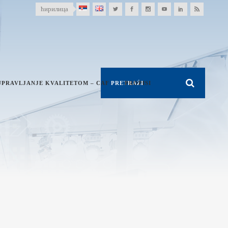
ћирилица
UPRAVLJANJE KVALITETOM – CAF
PROPISI