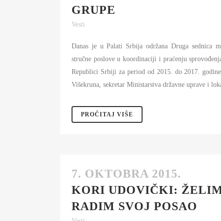
GRUPE
Vesti
Danas je u Palati Srbija održana Druga sednica m
stručne poslove u koordinaciji i praćenju sprovođenj
Republici Srbiji za period od 2015. do 2017. godine
Višekruna, sekretar Ministarstva državne uprave i lo
PROČITAJ VIŠE
7. OKTOBRA 2015.
KORI UDOVIČKI: ŽELI
RADIM SVOJ POSAO
Vesti