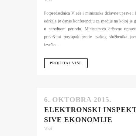
Potpredsednica Vlade i ministarka državne uprave i
održala je danas konferenciju za medije na kojoj je 
u narednom periodu. Ministarstvo državne uprav
prekršajni postupak protiv svakog službenika j
izvršio...
PROČITAJ VIŠE
6. OKTOBRA 2015.
ELEKTRONSKI INSPEKT
SIVE EKONOMIJE
Vesti