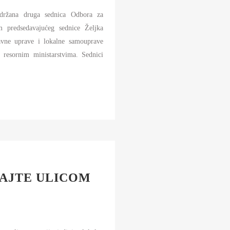
ržana druga sednica Odbora za
m predsedavajućeg sednice Željka
avne uprave i lokalne samouprave
ri resornim ministarstvima. Sednici
AJTE ULICOM