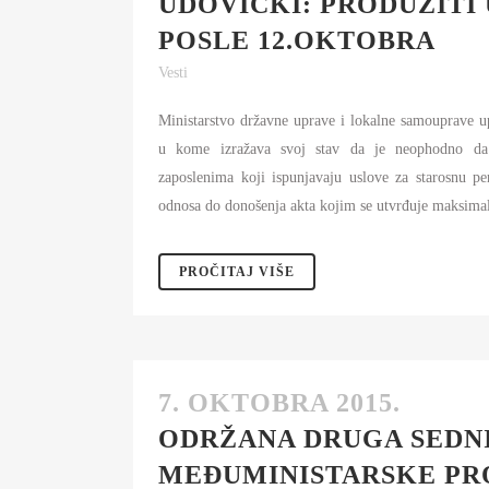
UDOVIČKI: PRODUŽITI
S
POSLE 12.OKTOBRA
I
Vesti
BU
Ministarstvo državne uprave i lokalne samouprave up
FI
K
u kome izražava svoj stav da je neophodno da 
zaposlenima koji ispunjavaju uslove za starosnu p
JA
odnosa do donošenja akta kojim se utvrđuje maksimala
PL
PROČITAJ VIŠE
7. OKTOBRA 2015.
ODRŽANA DRUGA SEDN
MEĐUMINISTARSKE PR