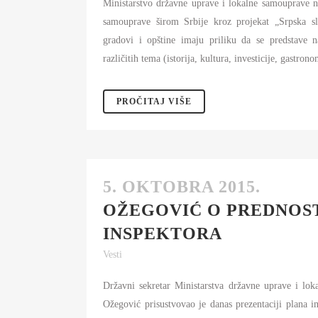
Ministarstvo državne uprave i lokalne samouprave na
samouprave širom Srbije kroz projekat „Srpska sl
gradovi i opštine imaju priliku da se predstave 
različitih tema (istorija, kultura, investicije, gastrono
PROČITAJ VIŠE
5. OKTOBRA 2015.
OŽEGOVIĆ O PREDNOST
INSPEKTORA
Vesti
Državni sekretar Ministarstva državne uprave i l
Ožegović prisustvovao je danas prezentaciji plana i