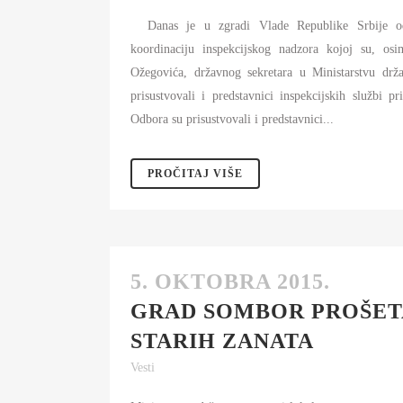
Danas je u zgradi Vlade Republike Srbije od
koordinaciju inspekcijskog nadzora kojoj su, osi
Ožegovića, državnog sekretara u Ministarstvu drž
prisustvovali i predstavnici inspekcijskih službi p
Odbora su prisustvovali i predstavnici...
PROČITAJ VIŠE
5. OKTOBRA 2015.
GRAD SOMBOR PROŠET
STARIH ZANATA
Vesti