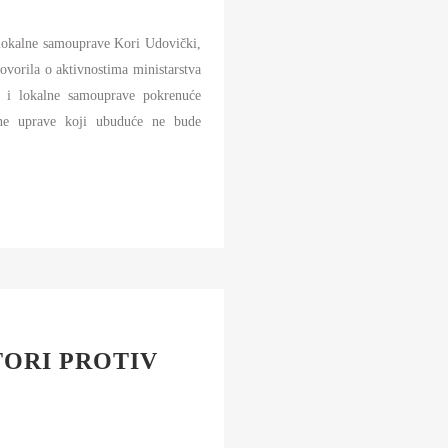
 lokalne samouprave Kori Udovički,
govorila o aktivnostima ministarstva
e i lokalne samouprave pokrenuće
avne uprave koji ubuduće ne bude
ORI PROTIV