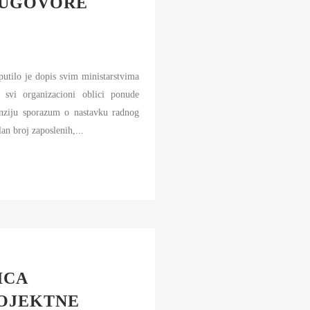
 UGOVORE
AMOUPRAVE
NFORMATOR O RADU
DŽET MINISTARSTVA
utilo je dopis svim ministarstvima
NANSIJSKO UPRAVLJANJE I
ONTROLA
svi organizacioni oblici ponude
enziju sporazum o nastavku radnog
VNE NABAVKE
n broj zaposlenih,...
AN JAVNIH NABAVKI I IZVEŠTAJI
ICA
OJEKTNE