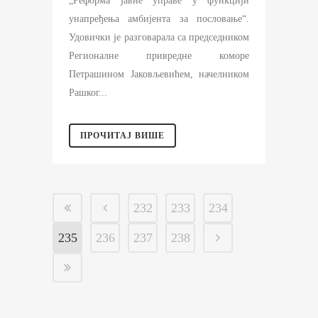
„Реформа јавне управе у функцији
унапређења амбијента за пословање“.
Удовички је разговарала са председником
Регионалне привредне коморе
Петрашином Јаковљевићем, начелником
Рашког...
ПРОЧИТАЈ ВИШЕ
232
233
234
235
236
237
238