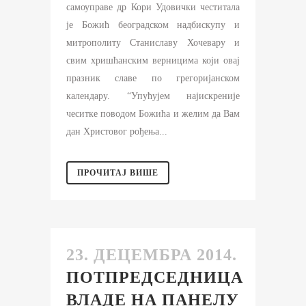
самоуправе др Кори Удовички честитала
је Божић београдском надбискупу и
митрополиту Станиславу Хочевару и
свим хришћанским верницима који овај
празник славе по грегоријанском
календару. “Упућујем најискреније
чеситке поводом Божића и желим да Вам
дан Христовог рођења...
ПРОЧИТАЈ ВИШЕ
23. ДЕЦЕМБРА 2014.
ПОТПРЕДСЕДНИЦА
ВЛАДЕ НА ПАНЕЛУ