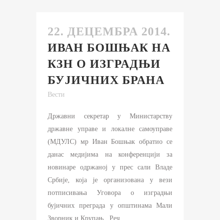
22. ДЕЦЕМБРА 2014.
ИВАН БОШЊАК НА
КЗН О ИЗГРАДЊИ
БУЈИЧНИХ БРАНА
Вести
Државни секретар у Министарству
државне управе и локалне самоуправе
(МДУЛС) мр Иван Бошњак обратио се
данас медијима на конференцији за
новинаре одржаној у прес сали Владе
Србије, која је организована у вези
потписивања Уговора о изградњи
бујичних преграда у општинама Мали
Зворник и Крупањ. Реч...