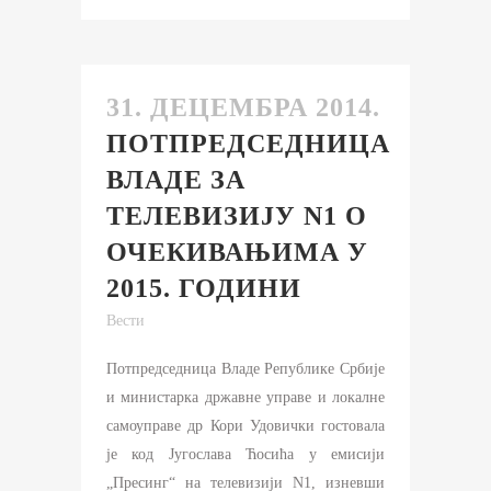
31. ДЕЦЕМБРА 2014.
ПОТПРЕДСЕДНИЦА
ВЛАДЕ ЗА
ТЕЛЕВИЗИЈУ N1 О
ОЧЕКИВАЊИМА У
2015. ГОДИНИ
Вести
Потпредседница Владе Републике Србије
и министарка државне управе и локалне
самоуправе др Кори Удовички гостовала
је код Југослава Ћосића у емисији
„Пресинг“ на телевизији N1, изневши