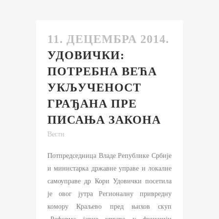
11. ДЕЦЕМБРА 2014.
УДОВИЧКИ:
ПОТРЕБНА ВЕЋА
УКЉУЧЕНОСТ
ГРАЂАНА ПРЕ
ПИСАЊА ЗАКОНА
Вести
Потпредседница Владе Републике Србије
и министарка државне управе и локалне
самоуправе др Кори Удовички посетила
је овог јутра Регионалну привредну
комору Краљево пред њихов скуп