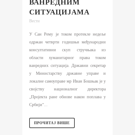
ВАНРЕДНИМ
СИТУАЦИЈАМА
Вести
У Сан Рему је током протекле недеље
одржан четврти годишњи међународни
консултативни скуп стручњака из
области хуманитарног права током
ванредних ситуација. Државни секретар
у Министарству државне управе и
локалне самоуправе мр Иван Бошњак је у
својству националног директора
„Пројекта ране обнове након поплава у
Србији“...
ПРОЧИТАЈ ВИШЕ