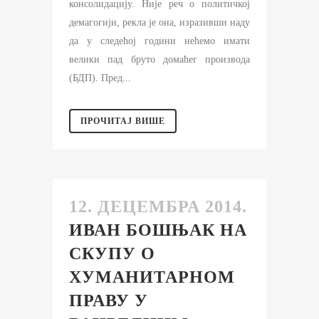
консолидацију. Није реч о политичкој
демагогији, рекла је она, изразивши наду
да у следећој години нећемо имати
велики пад бруто домаћег производа
(БДП). Пред...
ПРОЧИТАЈ ВИШЕ
12. ДЕЦЕМБРА 2014.
ИВАН БОШЊАК НА
СКУПУ О
ХУМАНИТАРНОМ
ПРАВУ У