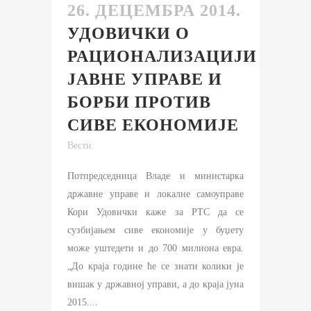
26. ДЕЦЕМБРА 2014.
УДОВИЧКИ О
РАЦИОНАЛИЗАЦИЈИ
ЈАВНЕ УПРАВЕ И
БОРБИ ПРОТИВ
СИВЕ ЕКОНОМИЈЕ
Вести
Потпредседница Владе и министарка
државне управе и локалне самоуправе
Кори Удовички каже за РТС да се
сузбијањем сиве економије у буџету
може уштедети и до 700 милиона евра.
„До краја године ће се знати колики је
вишак у државној управи, а до краја јуна
2015....