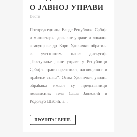
О ЈАВНОЈ УПРАВИ
Вести
Потпредседница Владе Републике Србије
и министарка државне управе и локалне
самоуправе др Кори Удовички обратила
се учесницима панел дискусије
„Поступање јавне управе у Републици
Србији: транспарентност, одговорност и
праћење стања“. Осим Удовички, уводна
обраћања имали су представници
независних тела Саша Јанковић и
Родољуб Шабић, а...
ПРОЧИТАЈ ВИШЕ