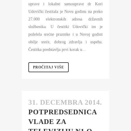
uprave i lokalne samouprave dr Kori
Udovički čestitala je Novu godinu na preko
27.000 elektronskih adresa državnih
službenika. U čestitki Udovički im je
poželela srećne praznike i u Novoj godini
obilje sreće, dobrog zdravlja i uspeha.
Čestitka predstavlja prvi korak u...
PROČITAJ VIŠE
31. DECEMBRA 2014.
POTPREDSEDNICA
VLADE ZA