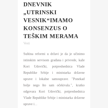
DNEVNIK
„UTRINSKI
VESNIK“IMAMO
KONSENZUS O
TEŠKIM MERAMA
Vesti
Suština reformi u državi je da je učinimo
istinskim servisom građana i privrede, kaže
Kori Udovički, potpredsednica Vlade
Republike Srbije i ministarka državne
uprave i lokalne samouprave. "Ponekad
bolje nego što sam očekivala.", kratko
odgovara Kori Udovički, potpredsednica
Vlade Republike Srbije i ministarka državne
uprave i...