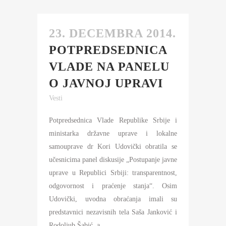
23. DECEMBRA 2014.
POTPREDSEDNICA
VLADE NA PANELU
O JAVNOJ UPRAVI
Vesti
Potpredsednica Vlade Republike Srbije i
ministarka državne uprave i lokalne
samouprave dr Kori Udovički obratila se
učesnicima panel diskusije „Postupanje javne
uprave u Republici Srbiji: transparentnost,
odgovornost i praćenje stanja“. Osim
Udovički, uvodna obraćanja imali su
predstavnici nezavisnih tela Saša Janković i
Rodoljub Šabić, a...