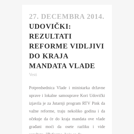
27. DECEMBRA 2014.
UDOVIČKI:
REZULTATI
REFORME VIDLJIVI
DO KRAJA
MANDATA VLADE
Vesti
Potpredsednica Vlade i ministarka državne
uprave i lokalne samouprave Kori Udovički
izjavila je za Jutarnji program RTV Pink da
važne reforme, traju nekoliko godina i da
očekuje da će do kraja mandata ove vlade
građani moći da osete razliku i vide