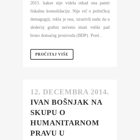
2015. kakav nije videla otkad ona pamti
fiskalnu konsolidaciju. Nije reč o političkoj
demagogiji, rekla je ona, izrazivši nadu da u
sledećoj godini nećemo imati veliki pad
bruto domaćeg proizvoda (BDP). Pred...
PROČITAJ VIŠE
12. DECEMBRA 2014.
IVAN BOŠNJAK NA
SKUPU O
HUMANITARNOM
PRAVU U