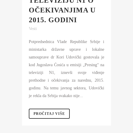
TELEVIZIJU N1 O
OČEKIVANJIMA U
2015. GODINI
Vesti
Potpredsednica Vlade Republike Srbije i
ministarka državne uprave i lokalne
samouprave dr Kori Udovički gostovala je
kod Jugoslava Ćosića u emisiji „Presing“ na
televiziji N1, iznevši svoje viđenje
prethodne i očekivanja za narednu, 2015.
godinu. Na temu javnog sektora, Udovički
je rekla da Srbija svakako nije...
PROČITAJ VIŠE