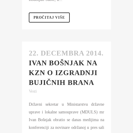
PROČITAJ VIŠE
22. DECEMBRA 2014.
IVAN BOŠNJAK NA
KZN O IZGRADNJI
BUJIČNIH BRANA
Vesti
Državni sekretar u Ministarstvu državne
uprave i lokalne samouprave (MDULS) mr
Ivan Bošnjak obratio se danas medijima na
konferenciji za novinare održanoj u pres sali