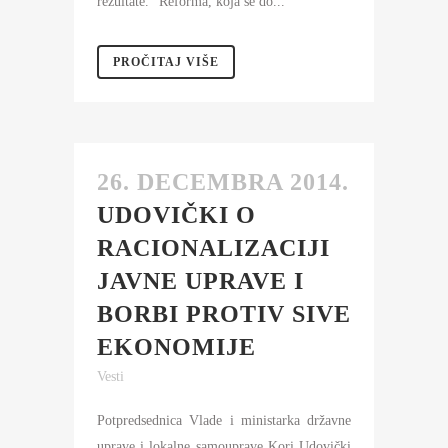
rezultate. "Reforma, koja se do...
PROČITAJ VIŠE
26. DECEMBRA 2014.
UDOVIČKI O
RACIONALIZACIJI
JAVNE UPRAVE I
BORBI PROTIV SIVE
EKONOMIJE
Vesti
Potpredsednica Vlade i ministarka državne
uprave i lokalne samouprave Kori Udovički