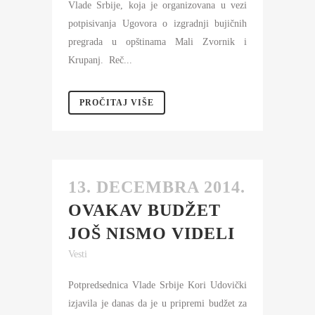
Vlade Srbije, koja je organizovana u vezi
potpisivanja Ugovora o izgradnji bujičnih
pregrada u opštinama Mali Zvornik i
Krupanj. Reč...
PROČITAJ VIŠE
13. DECEMBRA 2014.
OVAKAV BUDŽET
JOŠ NISMO VIDELI
Vesti
Potpredsednica Vlade Srbije Kori Udovički
izjavila je danas da je u pripremi budžet za