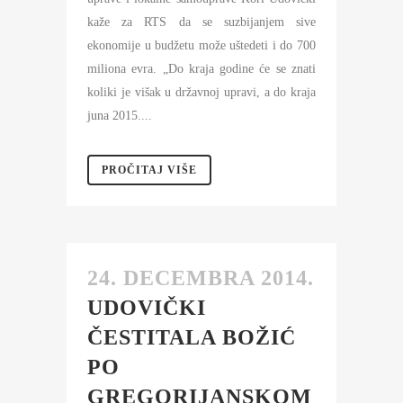
kaže za RTS da se suzbijanjem sive
ekonomije u budžetu može uštedeti i do 700
miliona evra. „Do kraja godine će se znati
koliki je višak u državnoj upravi, a do kraja
juna 2015....
PROČITAJ VIŠE
24. DECEMBRA 2014.
UDOVIČKI
ČESTITALA BOŽIĆ
PO
GREGORIJANSKOM