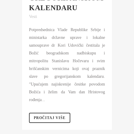
KALENDARU
Vesti
Potpredsednica Vlade Republike Srbije i
ministarka državne uprave i lokalne
samouprave dr Kori Udovički čestitala je
Božić beogradskom nadbiskupu i
mitropolitu Stanislavu Hočevaru i svim
hrišćanskim vernicima koji ovaj praznik
slave po gregorijanskom kalendaru.
“Upućujem najiskrenije česitke povodom
Božića i želim da Vam dan Hristovog
rođenja...
PROČITAJ VIŠE