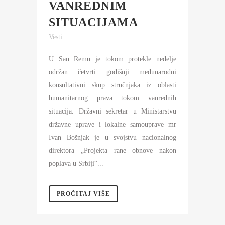
VANREDNIM
SITUACIJAMA
Vesti
U San Remu je tokom protekle nedelje
održan četvrti godišnji međunarodni
konsultativni skup stručnjaka iz oblasti
humanitarnog prava tokom vanrednih
situacija. Državni sekretar u Ministarstvu
državne uprave i lokalne samouprave mr
Ivan Bošnjak je u svojstvu nacionalnog
direktora „Projekta rane obnove nakon
poplava u Srbiji“...
PROČITAJ VIŠE