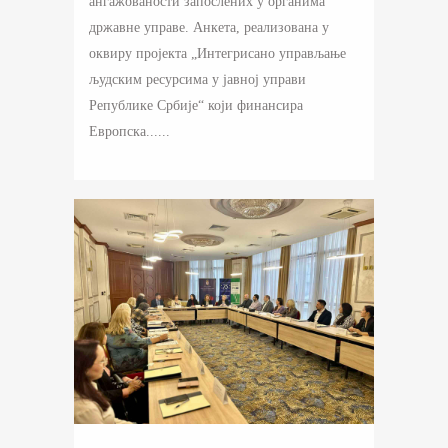
ангажованости запослених у органима
државне управе. Анкета, реализована у
оквиру пројекта „Интегрисано управљање
људским ресурсима у јавној управи
Републике Србије“ који финансира
Европска......