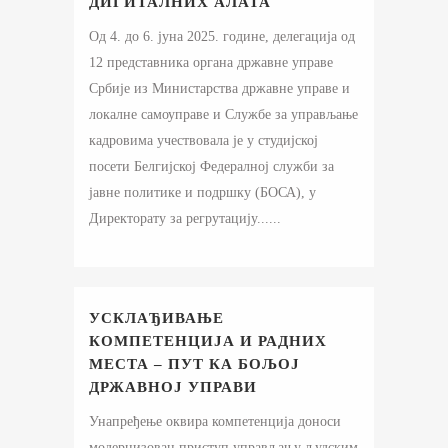
ДИГИТАЛНИХ АЛАТА
Од 4. до 6. јуна 2025. године, делегација од
12 представника органа државне управе
Србије из Министарства државне управе и
локалне самоуправе и Службе за управљање
кадровима учествовала је у студијској
посети Белгијској Федералној служби за
јавне политике и подршку (БОСА), у
Директорату за регрутацију......
УСКЛАЂИВАЊЕ
КОМПЕТЕНЦИЈА И РАДНИХ
МЕСТА – ПУТ КА БОЉОЈ
ДРЖАВНОЈ УПРАВИ
Унапређење оквира компетенција доноси
модернизован приступ управљању људским