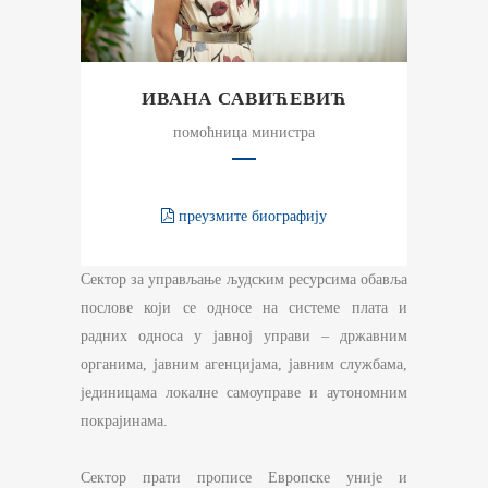
ИВАНА САВИЋЕВИЋ
помоћница министра
преузмите биографију
Сектор за управљање људским ресурсима
обавља
послове који се односе на системе плата и
радних односа у јавној управи – државним
органима, јавним агенцијама, јавним службама,
јединицама локалне самоуправе и аутономним
покрајинама.
Сектор прати прописе Европске уније и