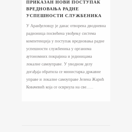
ПРИКАЗАН НОВИ ПОСТУПАК
ВРЕДНОВАЊА РАДНЕ
УСПЕШНОСТИ СЛУЖБЕНИКА
У Аранђеловцу је данас отворена дводневна
радионица посвећена увођењу система
компетенција у поступак вредновања радне
успешности службеника у органима
аутономних покрајина и јединицама
локалне самоуправе. У уводном делу
догађаја обратила се министарка државне
управе и локалне самоуправе Јелена Жарић
Ковачевић која се осврнула на све......