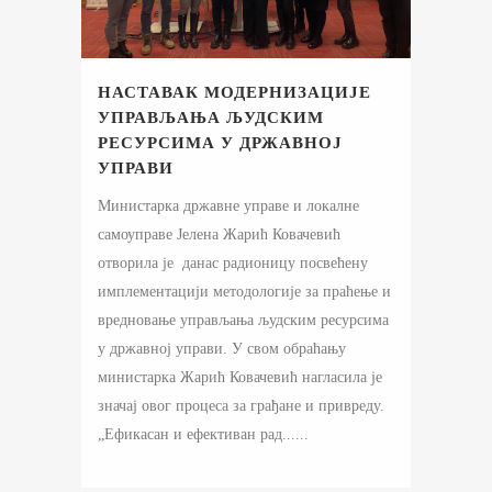
НАСТАВАК МОДЕРНИЗАЦИЈЕ
УПРАВЉАЊА ЉУДСКИМ
РЕСУРСИМА У ДРЖАВНОЈ
УПРАВИ
Министарка државне управе и локалне
самоуправе Јелена Жарић Ковачевић
отворила је данас радионицу посвећену
имплементацији методологије за праћење и
вредновање управљања људским ресурсима
у државној управи. У свом обраћању
министарка Жарић Ковачевић нагласила је
значај овог процеса за грађане и привреду.
„Ефикасан и ефективан рад......