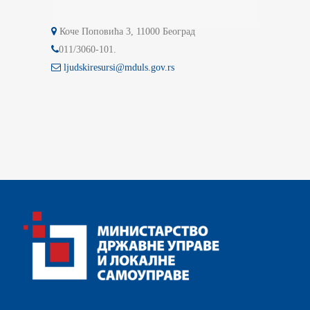
Коче Поповића 3, 11000 Београд
011/3060-101.
ljudskiresursi@mduls.gov.rs