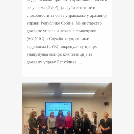
ресурсима (УЉР), јачајући вештине и
способности за боље управљање у државној
управи Републике Србије. Министарство
државне управе и локалне самоуправе
(МДУЛС) и Служба за управљање
кадровима (СУК) покренули су процес
унапређења оквира компетенција за
државну управу Републике......