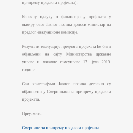
припрему предлога пројеката).
Коначну одлуку о финансирању пројеката у
оквиру овог Јавног позива доноси министар на
предлог евалуационе комисије.
Резултати евалуације предлога пројеката ће бити
објављени на сајту Министарства државне
управе и локалне самоуправе 17. јула 2019.
године.
Сви критеријуми Јавног позива детаљно су
објашњени у Смерницама за припрему предлога
пројеката.
Преузмите:
Смернице за припрему предлога пројеката