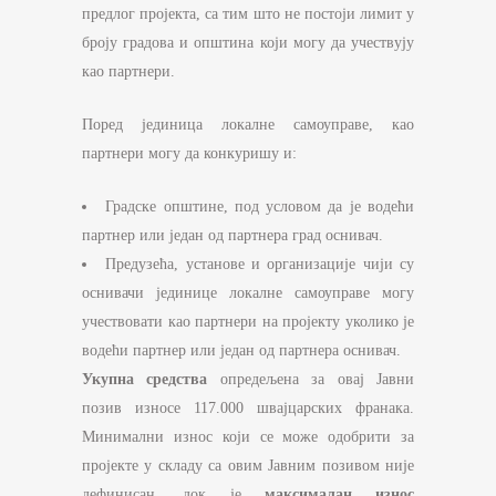
предлог пројекта, са тим што не постоји лимит у
броју градова и општина који могу да учествују
као партнери.
Поред јединица локалне самоуправе, као
партнери могу да конкуришу и:
Градске општине, под условом да је водећи
партнер или један од партнера град оснивач.
Предузећа, установе и организације чији су
оснивачи јединице локалне самоуправе могу
учествовати као партнери на пројекту уколико је
водећи партнер или један од партнера оснивач.
Укупна средства
опредељена за овај Јавни
позив износе 117.000 швајцарских франака.
Минимални износ који се може одобрити за
пројекте у складу са овим Јавним позивом није
дефинисан, док је
максималан износ