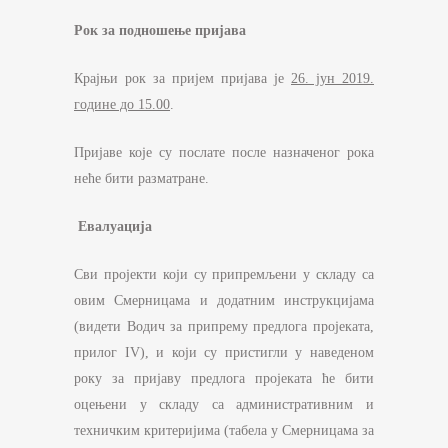
Рок за подношење пријава
Крајњи рок за пријем пријава је
26. јун 2019.
године до 15.00
.
Пријаве које су послате после назначеног рока
неће бити разматране.
Евалуација
Сви пројекти који су припремљени у складу са
овим Смерницама и додатним инструкцијама
(видети Водич за припрему предлога пројеката,
прилог IV), и који су пристигли у наведеном
року за пријаву предлога пројеката ће бити
оцењени у складу са административним и
техничким критеријима (табела у Смерницама за