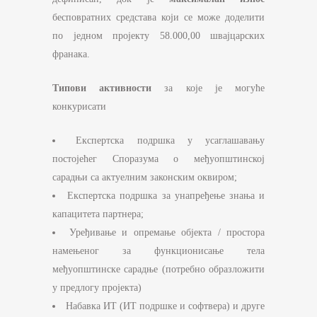
бесповратних средстава који се може доделити
по једном пројекту 58.000,00 швајцарских
франака.
Типови активности
за које је могуће
конкурисати
Експертска подршка у усаглашавању
постојећег Споразума о међуопштинској
сарадњи са актуелним законским оквиром;
Експертска подршка за унапређење знања и
капацитета партнера;
Уређивање и опремање објекта / простора
намењеног за функционисање тела
међуопштинске сарадње (потребно образложити
у предлогу пројекта)
Набавка ИТ (ИТ подршке и софтвера) и друге