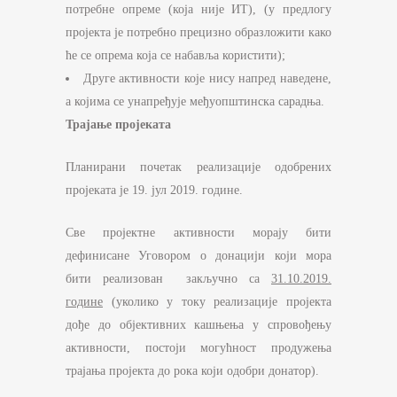
потребне опреме (која није ИТ), (у предлогу
пројекта је потребно прецизно образложити како
ће се опрема која се набавља користити);
Друге активности које нису напред наведене,
а којима се унапређује међуопштинска сарадња.
Трајање пројеката
Планирани почетак реализације одобрених
пројеката је 19. јул 2019. године.
Све пројектне активности морају бити
дефинисане Уговором о донацији који мора
бити реализован закључно са
31.10.2019.
године
(уколико у току реализације пројекта
дође до објективних кашњења у спровођењу
активности, постоји могућност продужења
трајања пројекта до рока који одобри донатор).