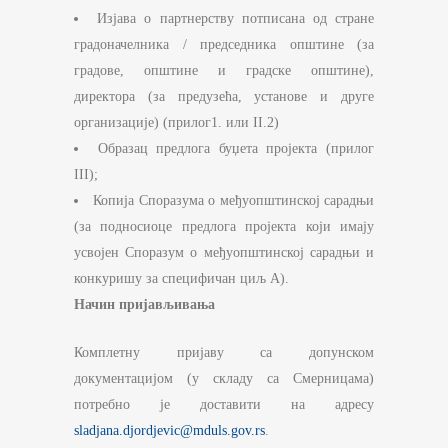
Изјава о партнерству потписана од стране
градоначелника / председника општине (за
градове, општине и градске општине),
директора (за предузећа, установе и друге
организације) (прилог1. или II.2)
Образац предлога буџета пројекта (прилог
III);
Копија Споразума о међуопштинској сарадњи
(за подносиоце предлога пројекта који имају
усвојен Споразум о међуопштинској сарадњи и
конкуришу за специфичан циљ А).
Начин пријављивања
Комплетну пријаву са допунском
документацијом (у складу са Смерницама)
потребно је доставити на адресу
sladjana.djordjevic@mduls.gov.rs
.