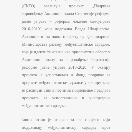
(СКГО) реализује пројекат „Подршка
спровођењу Акционог плана Стратегије реформе
јавне управе – реформа локалне самоуправе
2016-2019“ који подржава Влада Швајцарске.
Активности на овом пројекту су део подршке
Министарства развоју међуопштинске сарадње,
која је идентификована као приоритетна област у
Акционом плану за спровођење Стратегије
реформе јавне управе 2018-2020. У оквиру
пројекта је успостављен и Фонд подршке за
пројекте међуопштинске сарадње у оквиру кога
је расписан Јавни позив за подношење предлога
пројеката за успостављање и унапређење
међуопштинске сарадње.
Јавни позив је отворен за све пројекте који
подржавају међуопштинску сарадњу кроз