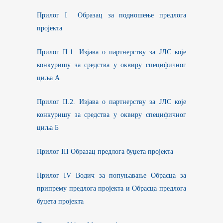
Прилог I Образац за подношење предлога
пројекта
Прилог II.1. Изјава о партнерству за ЈЛС које
конкуришу за средства у оквиру специфичног
циља А
Прилог II.2. Изјава о партнерству за ЈЛС које
конкуришу за средства у оквиру специфичног
циља Б
Прилог III Образац предлога буџета пројекта
Прилог IV Водич за попуњавање Обрасца за
припрему предлога пројекта и Обрасца предлога
буџета пројекта