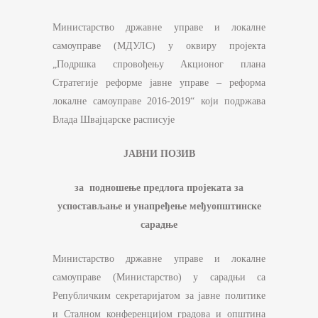
Министарство државне управе и локалне
самоуправе (МДУЛС) у оквиру пројекта
„Подршка спровођењу Акционог плана
Стратегије реформе јавне управе – реформа
локалне самоуправе 2016-2019“ који подржава
Влада Швајцарске расписује
ЈАВНИ ПОЗИВ
за
подношење предлога пројеката за
успостављање и
унапређење међуопштинске
сарадње
Министарство државне управе и локалне
самоуправе (Mинистарство) у сарадњи са
Републичким секретаријатом за јавне политике
и Сталном конференцијом градова и општина