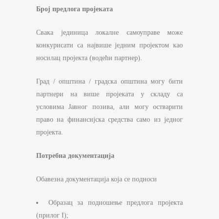
Број предлога пројеката
Свака јединица локалне самоуправе може
конкурисати са највише једним пројектом као
носилац пројекта (водећи партнер).
Град / општина / градска општина могу бити
партнери на више пројеката у складу са
условима Јавног позива, али могу остварити
право на финансијска средства само из једног
пројекта.
Потребна документација
Обавезна документација која се подноси
Образац за подношење предлога пројекта
(прилог I);