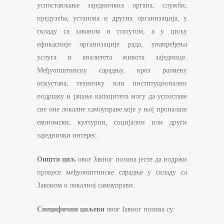
успостављање заједничких органа, служби,
предузећа, установа и других организација, у
складу са законом и статутом, а у циљу
ефикасније организације рада, унапређења
услуга и квалитета живота заједнице.
Међуопштинску сарадњу, кроз размену
искустава, техничку или институционални
подршку и јачање капацитета могу да успоставе
све оне локалне самоуправе које у њој проналазе
економски, културни, социјални или други
заједнички интерес.
Општи циљ
овог Јавног позива јесте да подржи
процесе међуопштинске сарадње у складу са
Законом о локалној самоуправи.
Специфични циљеви
овог Јавног позива су: