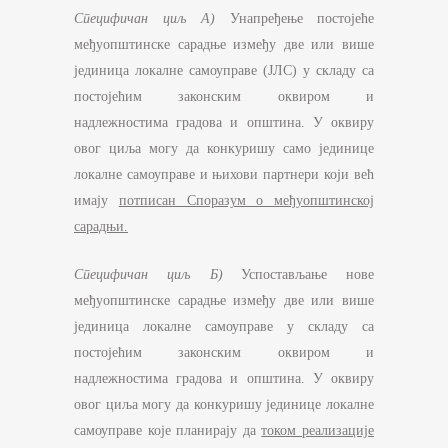
Специфичан циљ А)
Унапређење постојеће
међуопштинске сарадње између две или више
јединица локалне самоуправе (ЈЛС) у складу са
постојећим законским оквиром и
надлежностима градова и општина. У оквиру
овог циља могу да конкуришу само јединице
локалне самоуправе и њихови партнери који већ
имају
потписан Споразум о међуопштинској
сарадњи.
Специфичан циљ Б)
Успостављање нове
међуопштинске сарадње између две или више
јединица локалне самоуправе у складу са
постојећим законским оквиром и
надлежностима градова и општина. У оквиру
овог циља могу да конкуришу јединице локалне
самоуправе које планирају да
током реализације