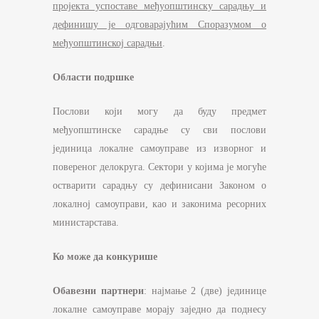
пројекта успоставе међуопштинску сарадњу и
дефинишу је одговарајућим Споразумом
o
међуопштинској сарадњи
.
Области подршке
Послови који могу да буду предмет
међуопштинске сарадње су сви послови
јединица локалне самоуправе из изворног и
повереног делокруга. Сектори у којима је могуће
остварити сарадњу су дефинисани Законом о
локалној самоуправи, као и законима ресорних
министарстава.
Ко може да конкурише
Обавезни партнери
: најмање 2 (две) јединице
локалне самоуправе морају заједно да поднесу