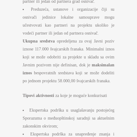
partner ili jedan od partnera grad osnivač.
Preduzeća, ustanove i organizacije čiji su
osnivači jedinice lokalne samouprave mogu
učestvovati kao partneri na projektu ukoliko je
vodeći partner ili jedan od partnera osnivač.
Ukupna sredstva
opredeljena za ovaj Javni poziv
iznose 117.000 švajcarskih franaka. Minimalni iznos
koji se može odobriti za projekte u skladu sa ovim
Javnim pozivom nije definisan, dok je
maksimalan
iznos
bespovratnih sredstava koji se može dodeliti
po jednom projektu 58.000,00 švajcarskih franaka.
Tipovi aktivnosti
za koje je moguće konkurisati
Ekspertska podrška u usaglašavanju postojećeg
Sporazuma o međuopštinskoj saradnji sa aktuelnim
zakonskim okvirom;
Ekspertska podrška za unapređenje znanja i