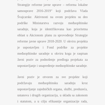
Strategije reforme javne uprave – reforma lokalne
samouprave 2016-2019“ koji podržava Vlada
Švajcarske. Aktivnosti na ovom projektu su deo
podrške Ministarstva razvoju međuopštinske
saradnje, koja je identifikovana kao prioritetna
oblast u Akcionom planu za sprovođenje Strategije
reforme javne uprave 2018-2020. U okviru projekta
je uspostavljen i Fond podrške za projekte
međuopštinske saradnje u okviru koga je raspisan
Javni poziv za podnošenje predloga projekata za
uspostavljanje i unapređenje međuopštinske saradnje.
Javni poziv je otvoren za sve projekte koji
podržavaju međuopštinsku saradnju kroz
uspostavljanje zajedničkih organa, službi, preduzeća,
ustanova i drugih organizacija, u skladu sa zakonom
i statutom, a u cilju efikasnije organizacije rada,