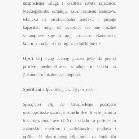
unapređenja usluga i kvaliteta života zajednice.
Međuopštinsku saradnju, kroz razmenu iskustava,
tehničku ili institucionalni podršku i jačanje
kapaciteta mogu da uspostave sve one lokalne
samouprave koje u njoj pronalaze ekonomski,
kulturni, socijalni ili drugi zajednički interes.
Opšti cilj
ovog Javnog poziva jeste da podrži
procese međuopštinske saradnje u skladu sa
Zakonom o lokalnoj samoupravi.
Specifični ciljevi
ovog Javnog poziva su:
Specifičan cilj A)
Unapređenje postojeće
međuopštinske saradnje između dve ili više jedinica
lokalne samouprave (JLS) u skladu sa postojećim
zakonskim okvirom i nadležnostima gradova i
opština. U okviru ovog cilja mogu da konkurišu