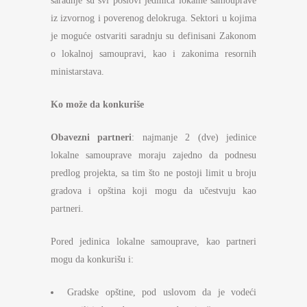
saradnje su svi poslovi jedinica lokalne samouprave
iz izvornog i poverenog delokruga. Sektori u kojima
je moguće ostvariti saradnju su definisani Zakonom
o lokalnoj samoupravi, kao i zakonima resornih
ministarstava.
Ko može da konkuriše
Obavezni partneri
: najmanje 2 (dve) jedinice
lokalne samouprave moraju zajedno da podnesu
predlog projekta, sa tim što ne postoji limit u broju
gradova i opština koji mogu da učestvuju kao
partneri.
Pored jedinica lokalne samouprave, kao partneri
mogu da konkurišu i:
Gradske opštine, pod uslovom da je vodeći