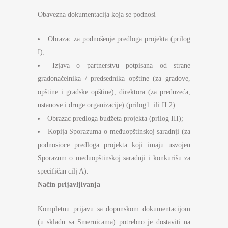
Obavezna dokumentacija koja se podnosi
Obrazac za podnošenje predloga projekta (prilog
I);
Izjava o partnerstvu potpisana od strane
gradonačelnika / predsednika opštine (za gradove,
opštine i gradske opštine), direktora (za preduzeća,
ustanove i druge organizacije) (prilog1. ili II.2)
Obrazac predloga budžeta projekta (prilog III);
Kopija Sporazuma o međuopštinskoj saradnji (za
podnosioce predloga projekta koji imaju usvojen
Sporazum o međuopštinskoj saradnji i konkurišu za
specifičan cilj A).
Način prijavljivanja
Kompletnu prijavu sa dopunskom dokumentacijom
(u skladu sa Smernicama) potrebno je dostaviti na