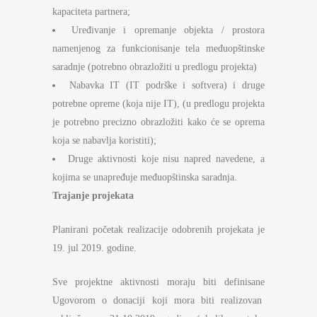
kapaciteta partnera;
Uređivanje i opremanje objekta / prostora
namenjenog za funkcionisanje tela međuopštinske
saradnje (potrebno obrazložiti u predlogu projekta)
Nabavka IT (IT podrške i softvera) i druge
potrebne opreme (koja nije IT), (u predlogu projekta
je potrebno precizno obrazložiti kako će se oprema
koja se nabavlja koristiti);
Druge aktivnosti koje nisu napred navedene, a
kojima se unapređuje međuopštinska saradnja.
Trajanje projekata
Planirani početak realizacije odobrenih projekata je
19. jul 2019. godine.
Sve projektne aktivnosti moraju biti definisane
Ugovorom o donaciji koji mora biti realizovan