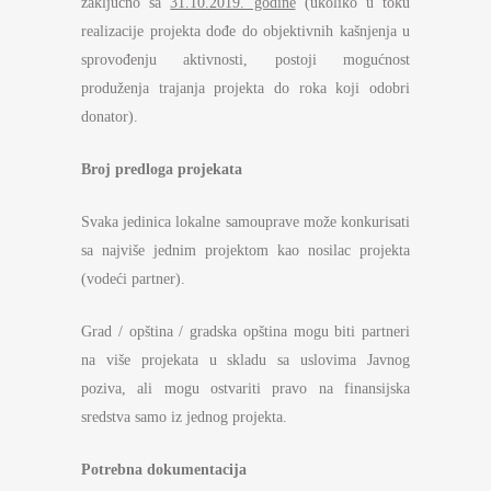
zaključno sa
31.10.2019. godine
(ukoliko u toku
realizacije projekta dođe do objektivnih kašnjenja u
sprovođenju aktivnosti, postoji mogućnost
produženja trajanja projekta do roka koji odobri
donator).
Broj predloga projekata
Svaka jedinica lokalne samouprave može konkurisati
sa najviše jednim projektom kao nosilac projekta
(vodeći partner).
Grad / opština / gradska opština mogu biti partneri
na više projekata u skladu sa uslovima Javnog
poziva, ali mogu ostvariti pravo na finansijska
sredstva samo iz jednog projekta.
Potrebna dokumentacija