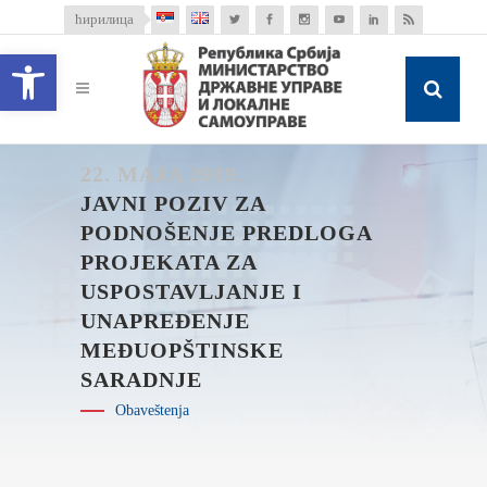
ћирилица
Open toolbar
22. MAJA 2019.
JAVNI POZIV ZA
PODNOŠENJE PREDLOGA
PROJEKATA ZA
USPOSTAVLJANJE I
UNAPREĐENJE
MEĐUOPŠTINSKE
SARADNJE
Obaveštenja