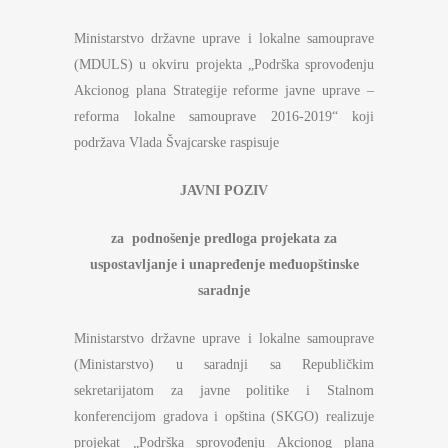
Ministarstvo državne uprave i lokalne samouprave
(MDULS) u okviru projekta „Podrška sprovođenju
Akcionog plana Strategije reforme javne uprave –
reforma lokalne samouprave 2016-2019“ koji
podržava Vlada Švajcarske raspisuje
JAVNI POZIV
za
podnošenje predloga projekata za
uspostavljanje i
unapređenje međuopštinske
saradnje
Ministarstvo državne uprave i lokalne samouprave
(Ministarstvo) u saradnji sa Republičkim
sekretarijatom za javne politike i Stalnom
konferencijom gradova i opština (SKGO) realizuje
projekat „Podrška sprovođenju Akcionog plana