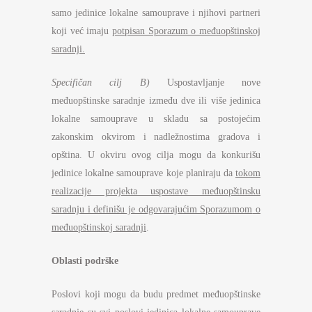
samo jedinice lokalne samouprave i njihovi partneri
koji već imaju
potpisan Sporazum o međuopštinskoj
saradnji.
Specifičan cilj B)
Uspostavljanje nove
međuopštinske saradnje između dve ili više jedinica
lokalne samouprave u skladu sa postojećim
zakonskim okvirom i nadležnostima gradova i
opština. U okviru ovog cilja mogu da konkurišu
jedinice lokalne samouprave koje planiraju da
tokom
realizacije projekta uspostave međuopštinsku
saradnju i definišu je odgovarajućim Sporazumom
o
međuopštinskoj saradnji
.
Oblasti podrške
Poslovi koji mogu da budu predmet međuopštinske