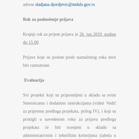
adresu
sladjana.djordjevic@mduls.gov.rs
.
Rok za podnošenje prijava
Krajnji rok za prijem prijava je
26. jun 2019. godine
do 15.00
.
Prijave koje su poslate posle naznačenog roka neće
biti razmatrane.
Evaluacija
Svi projekti koji su pripremljeni u skladu sa ovim
Smernicama i dodatnim instrukcijama (videti Vodič
za pripremu predloga projekata, prilog IV), i koji su
pristigli u navedenom roku za prijavu predloga
projekata će biti ocenjeni u skladu sa
administrativnim i tehničkim kriterijima (tabela u