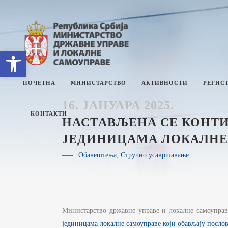
Open toolbar
ПОЧЕТНА
МИНИСТАРСТВО
АКТИВНОСТИ
РЕГИСТ
16. ЈАНУАРА 2025.
КОНТАКТИ
НАСТАВЉЕНА СЕ КОНТ
ЈЕДИНИЦАМА ЛОКАЛНЕ
О МИНИСТАРСТВУ
Е
Обавештења
,
Стручно усавршавање
СЕКТОРИ
П
СЕКРЕТАРИЈАТ
И
М
ИНТЕРНА РЕВИЗИЈА
И
Министарство државне управе и локалне самоуправ
З
УПРАВНИ ИНСПЕКТОРАТ
Ј
јединицама локалне самоуправе који обављају послов