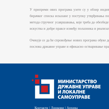
Д
С
У припреми ових програма узете су у обзир индив
И
бирачког списка исказане у поступку утврђивања п
метода стручног усавршавања, које треба да обезбед
Б
искуства и добре праксе између полазника и реализа
Ф
К
Очекује се да ће спровођење нових програма обуке
послова државне управе и ефикасно остваривање пра
ЈА
П
И
Контакти
|
Линкови
|
Архива