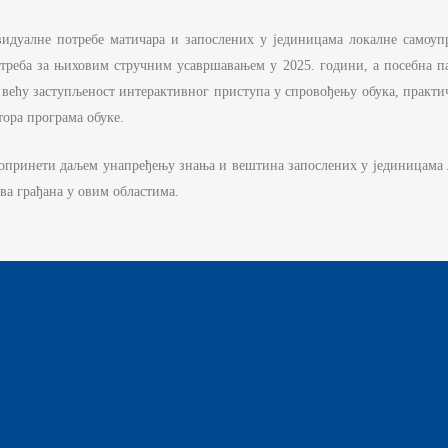
РЖАВНЕ УПРАВЕ И ЛОКАЛНЕ
АМОУПРАВЕ
идуалне потребе матичара и запослених у јединицама локалне самоупр
НФОРМАТОР О РАДУ
отреба за њиховим стручним усавршавањем у 2025. години, а посебна 
е већу заступљеност интерактивног приступа у спровођењу обука, практ
УЏЕТ МИНИСТАРСТВА
тора програма обуке.
ИНАНСИЈСКО УПРАВЉАЊЕ И
ОНТРОЛА
 допринети даљем унапређењу знања и вештина запослених у јединицама 
ва грађана у овим областима.
ВНЕ НАБАВКЕ
ЛАН ЈАВНИХ НАБАВКИ И
ЗВЕШТАЈИ