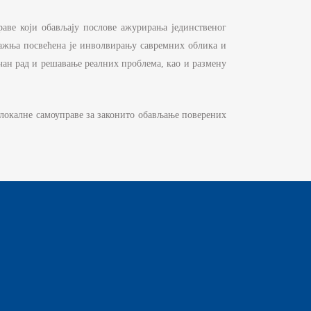
аве који обављају послове ажурирања јединственог
пажња посвећена је инволвирању савремних облика и
ичан рад и решавање реалних проблема, као и размену
локалне самоуправе за законито обављање поверених