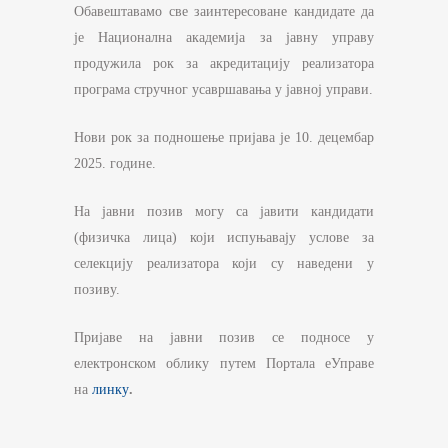
Обавештавамо све заинтересоване кандидате да
је Национална академија за јавну управу
продужила рок за акредитацију реализатора
програма стручног усавршавања у јавној управи.
Нови рок за подношење пријава је 10. децембар
2025. године.
На јавни позив могу са јавити кандидати
(физичка лица) који испуњавају услове за
селекцију реализатора који су наведени у
позиву.
Пријаве на јавни позив се подносе у
електронском облику путем Портала еУправе
на
линку
.