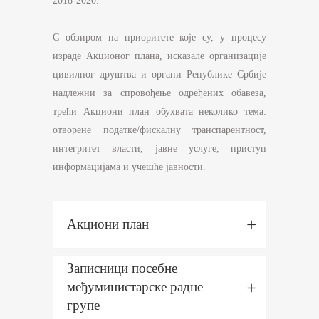
2018-2020.
С обзиром на приоритете које су, у процесу
израде Акционог плана, исказале организације
цивилног друштва и органи Републике Србије
надлежни за спровођење одређених обавеза,
трећи Акциони план обухвата неколико тема:
отворене податке/фискалну транспарентност,
интегритет власти, јавне услуге, приступ
информацијама и учешће јавности.
Акциони план
Записници посебне
међуминистарске радне
групе