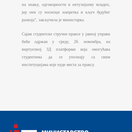
на знању, одговорности и ентузијазму младих,
јер они су носиоци напретка и кључ будућег
развоја“, закључила је министарка.
Сајам студентске стручне праксе у јавној управи
биће одржан у среду, 26. новембра, на
виртуелној 3Д платформи која омогућава
студентима да се упознају са свим
институцијама које нуде места за праксу.