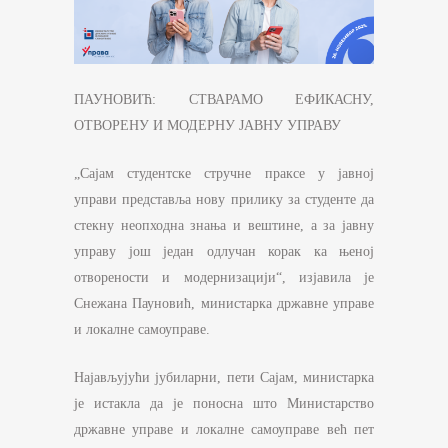
ПАУНОВИЋ: СТВАРАМО ЕФИКАСНУ,
ОТВОРЕНУ И МОДЕРНУ ЈАВНУ УПРАВУ
„Сајам студентске стручне праксе у јавној
управи представља нову прилику за студенте да
стекну неопходна знања и вештине, а за јавну
управу још један одлучан корак ка њеној
отворености и модернизацији“, изјавила је
Снежана Пауновић, министарка државне управе
и локалне самоуправе.
Најављујући јубиларни, пети Сајам, министарка
је истакла да је поносна што Министарство
државне управе и локалне самоуправе већ пет