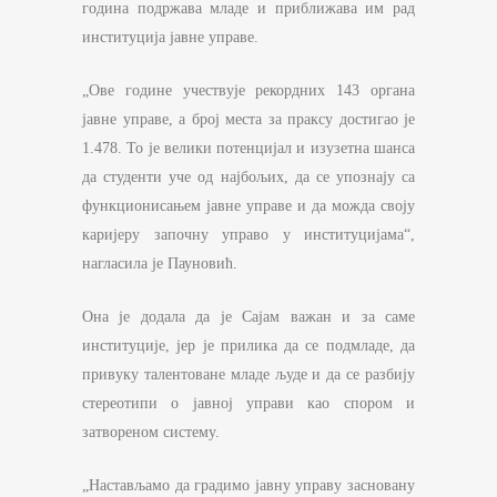
година подржава младе и приближава им рад
институција јавне управе.
„Ове године учествује рекордних 143 органа
јавне управе, а број места за праксу достигао је
1.478. То је велики потенцијал и изузетна шанса
да студенти уче од најбољих, да се упознају са
функционисањем јавне управе и да можда своју
каријеру започну управо у институцијама“,
нагласила је Пауновић.
Она је додала да је Сајам важан и за саме
институције, јер је прилика да се подмладе, да
привуку талентоване младе људе и да се разбију
стереотипи о јавној управи као спором и
затвореном систему.
„Настављамо да градимо јавну управу засновану