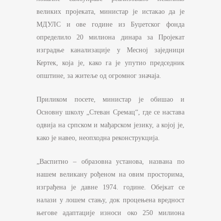
великих пројеката, министар је истакао да је
МДУЛС и ове године из Буџетског фонда
определило 20 милиона динара за Пројекат
изградње канализације у Месној заједници
Кертек, која је, како га је упутио председник
општине, за житеље од огромног значаја.
Приликом посете, министар је обишао и
Основну школу „Стеван Сремац“, где се настава
одвија на српском и мађарском језику, а којој је,
како је навео, неопходна реконструкција.
„Васпитно – образовна установа, названа по
нашем великану рођеном на овим просторима,
изграђена је давне 1974. године. Обејкат се
налази у лошем стању, док процењена вредност
његове адаптације износи око 250 милиона