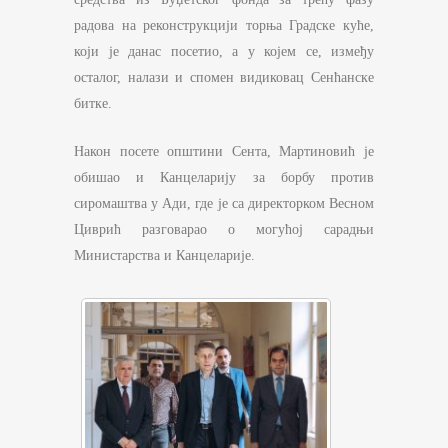
радова на реконструкцији торња Градске куће,
који је данас посетио, а у којем се, између
осталог, налази и спомен видиковац Сенћанске
битке.
Након посете општини Сента, Мартиновић је
обишао и Канцеларију за борбу против
сиромаштва у Ади, где је са директорком Весном
Циврић разговарао о могућој сарадњи
Министарства и Канцеларије.