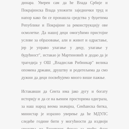
динара. Уверен сам да ће Влада Србије и
Покрајинска Влада уложити заједнички труд и
напор како би се пронашла средства у буџетима
Републике и Покрајине за реконструкцију ове
осмолетке. Да нашој деци омогућимо пристојне
услове за образовање, али и живот и одрастање,
јер је управо улагање у децу, улагање у
будућност“, истакао је Мартиновић и додао да је
трагедија у ОШ „Владислав Рибникар“ велика
опомена држави, друштву и родитељима да смо
дужни да деци посвећујемо много више пажње.
Истакавши да Сента има јако дугу и богату
историју и да се на њеним просторима одиграла,
за наш народ веома значајна, Сенћанска битка,
министар је изразио уверење да ће МДУЛС
следеће године бити у могућности да издвоји
средства из Буџетског фонда за трећу фазу