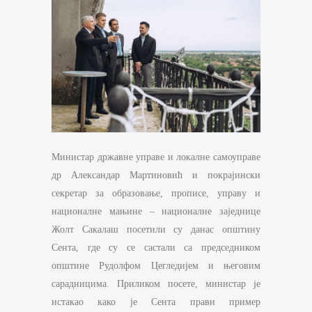
Министар државне управе и локалне самоуправе
др Александар Мартиновић и покрајински
секретар за образовање, прописе, управу и
националне мањине – националне заједнице
Жолт Сакалаш посетили су данас општину
Сента, где су се састали са председником
општине Рудолфом Цегледијем и његовим
сарадницима. Приликом посете, министар је
истакао како је Сента прави пример