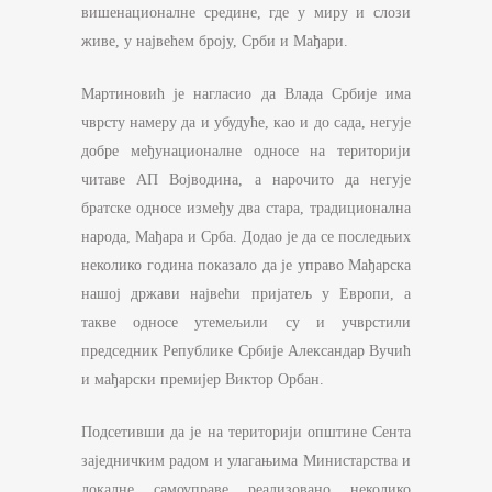
вишенационалне средине, где у миру и слози
живе, у највећем броју, Срби и Мађари.
Мартиновић је нагласио да Влада Србије има
чврсту намеру да и убудуће, као и до сада, негује
добре међунационалне односе на територији
читаве АП Војводина, а нарочито да негује
братске односе између два стара, традиционална
народа, Мађара и Срба. Додао је да се последњих
неколико година показало да је управо Мађарска
нашој држави највећи пријатељ у Европи, а
такве односе утемељили су и учврстили
председник Републике Србије Александар Вучић
и мађарски премијер Виктор Орбан.
Подсетивши да је на територији општине Сента
заједничким радом и улагањима Министарства и
локалне самоуправе реализовано неколико