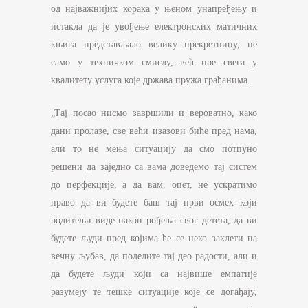
од најважнијих корака у њеном унапређењу и
истакла да је увођење електронских матичних
књига представљало велику прекретницу, не
само у техничком смислу, већ пре свега у
квалитету услуга које држава пружа грађанима.
„Тај посао нисмо завршили и вероватно, како
дани пролазе, све већи изазови биће пред нама,
али то не мења ситуацију да смо потпуно
решени да заједно са вама доведемо тај систем
до перфекције, а да вам, опет, не ускратимо
право да ви будете баш тај први осмех који
родитељи виде након рођења свог детета, да ви
будете људи пред којима ће се неко заклети на
вечну љубав, да поделите тај део радости, али и
да будете људи који са највише емпатије
разумеју те тешке ситуације које се догађају,