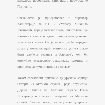
нажалост, породицама свих нас.“, поручила је
Пауновић.
Свечаности је присуствовао и директор
Канцеларије за ИТ и еУправу Михаило
Јовановић, који је истакао значај дигитализације
матичних књига и даљег развоја електронских
услуга за грађане. Он је најавио да би наредни
корак у модернизацији матичних услуга могло
бити увођење сервиса „е-Венчање“, који би
омогућио електронско заказивање термина и
припрему документације за венчање.
Током свечаности признања су урученa Зорици
Остојић из Матичне службе Града Крушевца,
Дејани Пантић из Матичне службе Града
Пожаревца и Слађани Радојевић из Матичне
службе Савски венац, за изузетан допринос