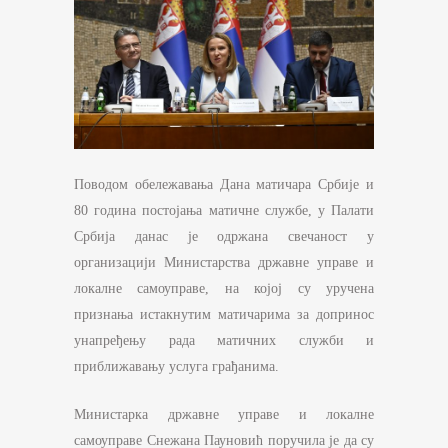
Поводом обележавања Дана матичара Србије и
80 година постојања матичне службе, у Палати
Србија данас је одржана свечаност у
организацији Министарства државне управе и
локалне самоуправе, на којој су урученa
признања истакнутим матичарима за допринос
унапређењу рада матичних служби и
приближавању услуга грађанима.
Министарка државне управе и локалне
самоуправе Снежана Пауновић поручила је да су