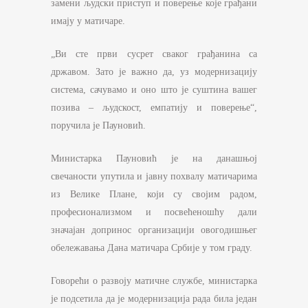
замени људски приступ и поверење које грађани
имају у матичаре.
„Ви сте први сусрет сваког грађанина са
државом. Зато је важно да, уз модернизацију
система, сачувамо и оно што је суштина вашег
позива – људскост, емпатију и поверење“,
поручила је Пауновић.
Министарка Пауновић је на данашњој
свечаности упутила и јавну похвалу матичарима
из Велике Плане, који су својим радом,
професионализмом и посвећеношћу дали
значајан допринос организацији овогодишњег
обележавања Дана матичара Србије у том граду.
Говорећи о развоју матичне службе, министарка
је подсетила да је модернизација рада била један