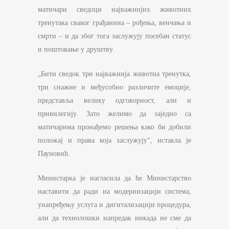
матичари сведоци најважнијих животних
тренутака сваког грађанина – рођења, венчања и
смрти – и да због тога заслужују посебан статус
и поштовање у друштву.
„Бити сведок три најважнија животна тренутка,
три снажне и међусобно различите емоције,
представља велику одговорност, али и
привилегију. Зато желимо да заједно са
матичарима пронађемо решења како би добили
положај и права која заслужују“, истакла је
Пауновић.
Министарка је нагласила да ће Министарство
наставити да ради на модернизацији система,
унапређењу услуга и дигитализацији процедура,
али да технолошки напредак никада не сме да