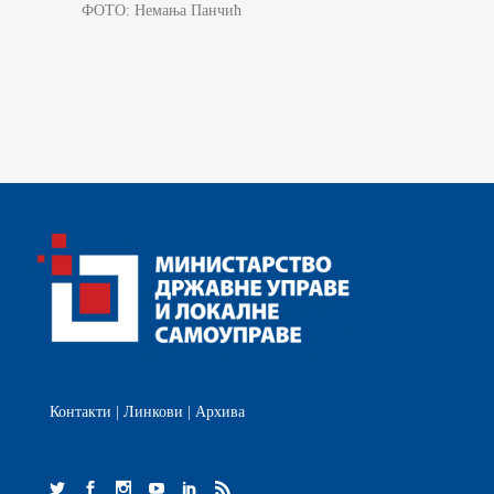
ФОТО: Немања Панчић
Контакти
|
Линкови
|
Архива