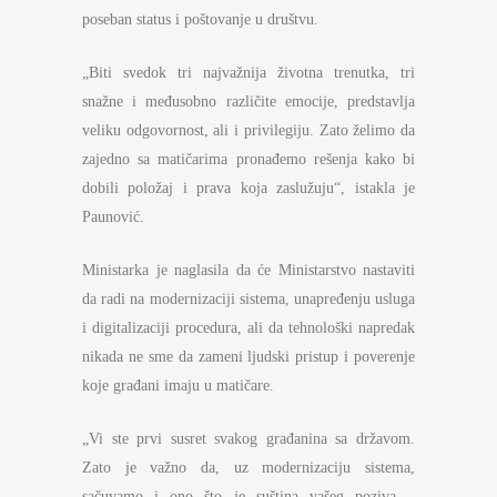
poseban status i poštovanje u društvu.
„Biti svedok tri najvažnija životna trenutka, tri
snažne i međusobno različite emocije, predstavlja
veliku odgovornost, ali i privilegiju. Zato želimo da
zajedno sa matičarima pronađemo rešenja kako bi
dobili položaj i prava koja zaslužuju“, istakla je
Paunović.
Ministarka je naglasila da će Ministarstvo nastaviti
da radi na modernizaciji sistema, unapređenju usluga
i digitalizaciji procedura, ali da tehnološki napredak
nikada ne sme da zameni ljudski pristup i poverenje
koje građani imaju u matičare.
„Vi ste prvi susret svakog građanina sa državom.
Zato je važno da, uz modernizaciju sistema,
sačuvamo i ono što je suština vašeg poziva –