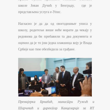
школе Јован Дучић у Београду, где је
представљена услуга е-Упис.
Нагласио је да да од овогодишњег уписа у
школу, родитељи више неће морати да чекају у
редовима да би прибавили та два документа и
оценио да је то још једна олакшица коју је Влада
Србије као тим обезбедила за грађане.
Премијерка Брнабић, министри Ружић и
Шарчевић и директор Канцеларије за ИТ