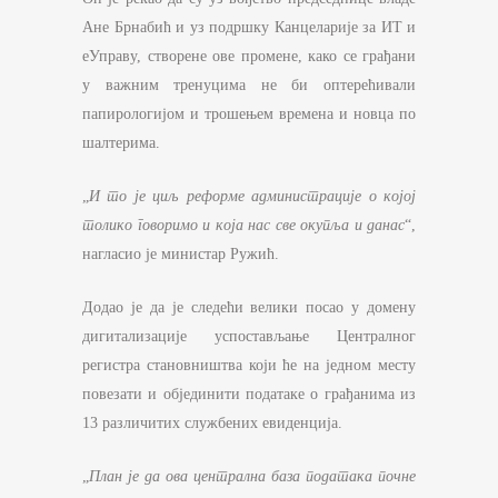
Ане Брнабић и уз подршку Канцеларије за ИТ и
еУправу, створене ове промене, како се грађани
у важним тренуцима не би оптерећивали
папирологијом и трошењем времена и новца по
шалтерима.
„
И то је циљ реформе администрације о којој
толико говоримо и која нас све окупља и данас
“,
нагласио је министар Ружић.
Додао је да је следећи велики посао у домену
дигитализације успостављање Централног
регистра становништва који ће на једном месту
повезати и објединити податаке о грађанима из
13 различитих службених евиденција.
„
План је да ова централна база података почне