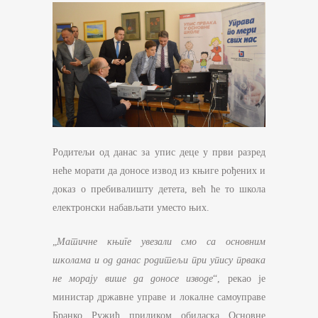
Родитељи од данас за упис деце у први разред
неће морати да доносе извод из књиге рођених и
доказ о пребивалишту детета, већ ће то школа
електронски набављати уместо њих.
„
Матичне књиге увезали смо са основним
школама и од данас родитељи при упису првака
не морају више да доносе изводе
“, рекао је
министар државне управе и локалне самоуправе
Бранко Ружић приликом обиласка Основне