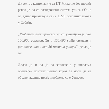
Директор канцеларије за ИТ Михаило Јовановић
рекао је да се електронски систем уписа еУпис
од данас примењује свих 1.229 основних школа
у Србији.
„
Увођењем електронског уписа уштеђено је око
150.000 докумената и 150.000 сати одласка у
установе, као и око 50 милиона динара
”, рекао је
он.
Додао је и да је за запослене у школама
обезбеђен контакт центар којем ће моћи да се
обрате уколико имају проблема са е-Уписом.