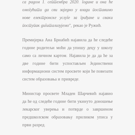
са радом 1. септембра 2020. године и она ће
омогућити да сви заједно у влади поставимо
нове електронске услуге за грађане и сваки
поступак дигитализујемо
“, рекао је Ружић.
Премијерка Ана Брнабић најавила да ће следеће
године родитељи моћи да упишу децу у школу
само са личном картом. Најавила је да да ће за
две године бити успостављен Јединствени
информациони систем просвете који ће повезати
систем образовања и привреде.
Министар просвете Младен Шарчевић најавио
да ће од следеће године бити укинуто доношење
лекарског уверења и потврде о завршеном
предшколском образовању приликом уписа у
први разред.