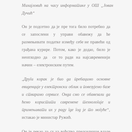
Михајловић на часу информатике у ОШ „Јован
Дучић“
Он је подсетио да је пре тога било потребно да
се запослени у управи обавежу да ће
размењивати податке између себе не правећи од
грађана курире. Потом, како је додао, било је
неопходно да се то ради на најсавременији
начин – електронским путем.
„
Други корак је био да пребацимо основне
евиденције у електронски облик и повезујемо базе
и стварамо сервисе. Онда смо се обавезали да
ћемо користити савремене технологије и
примењивати их у раду где год је то могуће“
,
истакао је министар Ружић.
Он је рекао да су уз вођство председнице владе