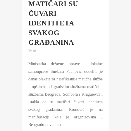
MATIČARI SU
ČUVARI
IDENTITETA
SVAKOG
GRAĐANINA
Vesti
Ministarka državne uprave i lokalne
samouprave Snežana Paunović dodelila je
danas plakete za najefikasnije matične službe
u opštinskim i gradskim službama matičnim
službama Beograda, Sombora i Kragujevca i
istakla da su matičari čuvari identiteta
svakog građanina. Paunović je na
manifestaciji koja je organizovana u
Beogradu povodom...