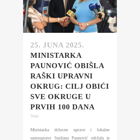
25. JUNA 2025.
MINISTARKA
PAUNOVIĆ OBIŠLA
RAŠKI UPRAVNI
OKRUG: CILJ OBIĆI
SVE OKRUGE U
PRVIH 100 DANA
Vesti
Ministarka državne uprave i lokalne
samouprave Snežana Paunović održala je