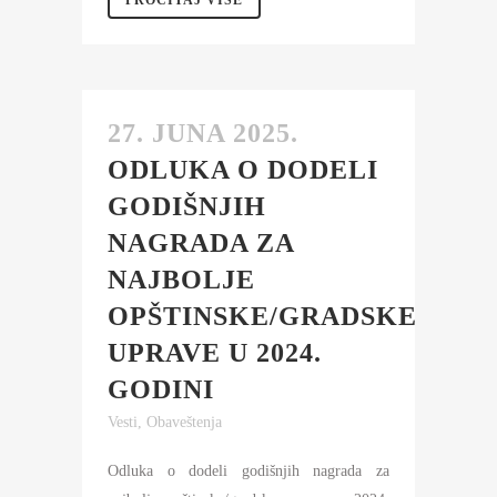
PROČITAJ VIŠE
27. JUNA 2025.
ODLUKA O DODELI
GODIŠNJIH
NAGRADA ZA
NAJBOLJE
OPŠTINSKE/GRADSKE
UPRAVE U 2024.
GODINI
Vesti
,
Obaveštenja
Odluka o dodeli godišnjih nagrada za