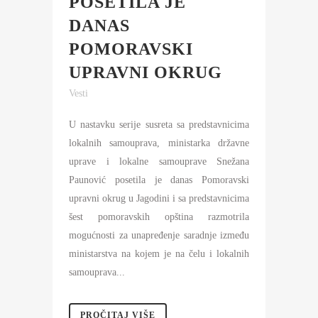
POSETILA JE
DANAS
POMORAVSKI
UPRAVNI OKRUG
Vesti
U nastavku serije susreta sa predstavnicima
lokalnih samouprava, ministarka državne
uprave i lokalne samouprave Snežana
Paunović posetila je danas Pomoravski
upravni okrug u Jagodini i sa predstavnicima
šest pomoravskih opština razmotrila
mogućnosti za unapređenje saradnje između
ministarstva na kojem je na čelu i lokalnih
samouprava...
PROČITAJ VIŠE