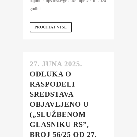
najbolje opštinske/gradske uprave u 2024.
godini...
PROČITAJ VIŠE
27. JUNA 2025.
ODLUKA O
RASPODELI
SREDSTAVA
OBJAVLJENO U
(„SLUŽBENOM
GLASNIKU RS”,
BROJ 56/25 OD 27.