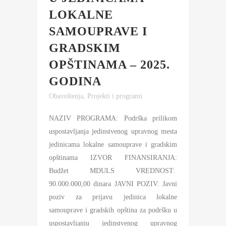
LOKALNE
SAMOUPRAVE I
GRADSKIM
OPŠTINAMA – 2025.
GODINA
Obaveštenja
,
Projekti i programi
NAZIV PROGRAMA: Podrška prilikom
uspostavljanja jedinstvenog upravnog mesta
jedinicama lokalne samouprave i gradskim
opštinama IZVOR FINANSIRANJA:
Budžet MDULS VREDNOST:
90.000.000,00 dinara JAVNI POZIV: Javni
poziv za prijavu jedinica lokalne
samouprave i gradskih opština za podršku u
uspostavljanju jedinstvenog upravnog