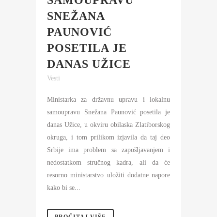
SAMOUPRAVU
SNEŽANA
PAUNOVIĆ
POSETILA JE
DANAS UŽICE
Vesti
Ministarka za državnu upravu i lokalnu
samoupravu Snežana Paunović posetila je
danas Užice, u okviru obilaska Zlatiborskog
okruga, i tom prilikom izjavila da taj deo
Srbije ima problem sa zapošljavanjem i
nedostatkom stručnog kadra, ali da će
resorno ministarstvo uložiti dodatne napore
kako bi se...