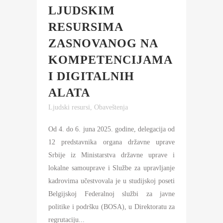
LJUDSKIM
RESURSIMA
ZASNOVANOG NA
KOMPETENCIJAMA
I DIGITALNIH
ALATA
Ljudski resursi
,
Obaveštenja
Od 4. do 6. juna 2025. godine, delegacija od
12 predstavnika organa državne uprave
Srbije iz Ministarstva državne uprave i
lokalne samouprave i Službe za upravljanje
kadrovima učestvovala je u studijskoj poseti
Belgijskoj Federalnoj službi za javne
politike i podršku (BOSA), u Direktoratu za
regrutaciju...