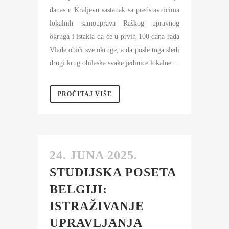
danas u Kraljevu sastanak sa predstavnicima
lokalnih samouprava Raškog upravnog
okruga i istakla da će u prvih 100 dana rada
Vlade obići sve okruge, a da posle toga sledi
drugi krug obilaska svake jedinice lokalne...
PROČITAJ VIŠE
24. JUNA 2025.
STUDIJSKA POSETA
BELGIJI:
ISTRAŽIVANJE
UPRAVLJANJA