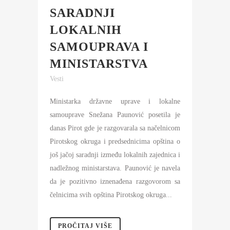
SARADNJI
LOKALNIH
SAMOUPRAVA I
MINISTARSTVA
Vesti
Ministarka državne uprave i lokalne
samouprave Snežana Paunović posetila je
danas Pirot gde je razgovarala sa načelnicom
Pirotskog okruga i predsednicima opština o
još jačoj saradnji između lokalnih zajednica i
nadležnog ministarstava. Paunović je navela
da je pozitivno iznenađena razgovorom sa
čelnicima svih opština Pirotskog okruga...
PROČITAJ VIŠE