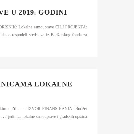
 U 2019. GODINI
ORISNIK: Lokalne samouprave CILJ PROJEKTA:
o raspodeli sredstava iz Budžetskog fonda za
DINICAMA LOKALNE
radskim opštinama IZVOR FINANSIRANJA: Budžet
 jedinica lokalne samouprave i gradskih opština