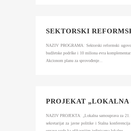
SEKTORSKI REFORMS
NAZIV PROGRAMA: Sektorski reformski ugovor
budžetske podrške i 10 miliona evra komplementa
Akcionom planu za sprovođenje...
PROJEKAT „LOKALNA 
NAZIV PROJEKTA: „Lokalna samouprava za 21.
sekretarijat za javne politike i Stalna konferenc
uprave vode ka efikasnijim jedinicama lokalne...