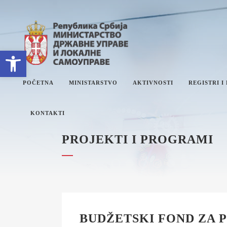
Open toolbar
POČETNA
MINISTARSTVO
AKTIVNOSTI
REGISTRI I
KONTAKTI
PROJEKTI I PROGRAMI
O MINISTARSTVU
ET
SEKTORI
PL
SEKRETARIJAT
IZ
INTERNA REVIZIJA
I
ZN
JA
BUDŽETSKI FOND ZA 
UPRAVNI INSPEKTORAT
DR