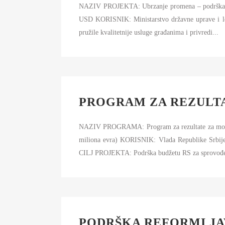
NAZIV PROJEKTA: Ubrzanje promena – podrška r
USD KORISNIK: Ministarstvo državne uprave i 
pružile kvalitetnije usluge građanima i privredi...
PROGRAM ZA REZULTA
NAZIV PROGRAMA: Program za rezultate za mode
miliona evra) KORISNIK: Vlada Republike Srbije P
CILJ PROJEKTA: Podrška budžetu RS za sprovođenj
PODRŠKA REFORMI J