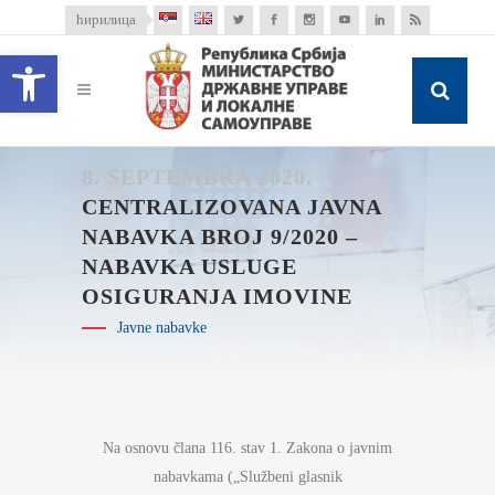
ћирилица
Open toolbar
8. SEPTEMBRA 2020.
CENTRALIZOVANA JAVNA
NABAVKA BROJ 9/2020 –
NABAVKA USLUGE
OSIGURANJA IMOVINE
Javne nabavke
Na osnovu člana 116. stav 1. Zakona o javnim
nabavkama („Službeni glasnik