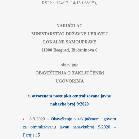
RS“ br. 124/12, 14/15 i 68/15),
NARUČILAC
MINISTARSTVO DRŽAVNE UPRAVE I
LOKALNE SAMOUPRAVE
11000 Beograd, Birčaninova 6
objavljuje
OBAVEŠTENJA O ZAKLJUČENIM
UGOVORIMA
u otvorenom postupku centralizovane javne
nabavke broj 9/2020
8.9.2020 –
Obaveštenje o zaključenom ugovoru
za centralizovanu javnu nabavkubroj 9/2020 –
Partija 15