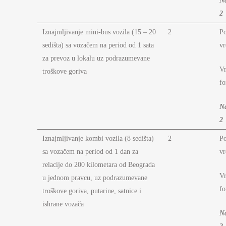
N
2
Iznajmljivanje mini-bus vozila (15 – 20
2
P
sedišta) sa vozačem na period od 1 sata
vr
za prevoz u lokalu uz podrazumevane
Vr
troškove goriva
fo
N
2
Iznajmljivanje kombi vozila (8 sedišta)
2
P
sa vozačem na period od 1 dan za
vr
relacije do 200 kilometara od Beograda
Vr
u jednom pravcu, uz podrazumevane
fo
troškove goriva, putarine, satnice i
ishrane vozača
N