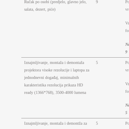
Ručak po osobi (predjelo, glavno jelo,
9
P
salata, dezert, piće)
vr
Vr
fo
N
9
Iznajmljivanje, montaža i demontaža
5
P
projektora visoke rezolucije i laptopa za
vr
jednodnevni događaj, minimalnih
Vr
karakteristika rezolucija prikaza HD
fo
ready (1366*768), 3500-4000 lumena
N
5
Iznajmljivanje, montaža i demontža za
5
P