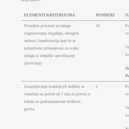
ELEMENTI KRITERIJUMA
PONDERI
N
Ponuđeni procenat za uslugu
10
Po
organizovanja događaja, okruglih
vr
stolova i konferencija koji će se
Vr
jedinstveno primenjivati za svaku
fo
uslugu iz tehničke specifikacije
(provizija)
Na
P
Iznajmljivanje kombija (8 sedišta) sa
2
P
vozačem na period od 1 sata za prevoz u
vr
lokalu uz podrazumevane troškove
Vr
goriva
fo