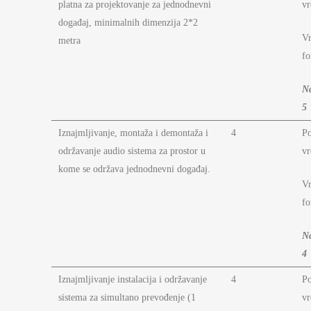
platna za projektovanje za jednodnevni
vr
događaj, minimalnih dimenzija 2*2
Vr
metra
fo
N
5
Iznajmljivanje, montaža i demontaža i
4
P
održavanje audio sistema za prostor u
vr
kome se održava jednodnevni događaj.
Vr
fo
N
4
Iznajmljivanje instalacija i održavanje
4
P
sistema za simultano prevođenje (1
vr