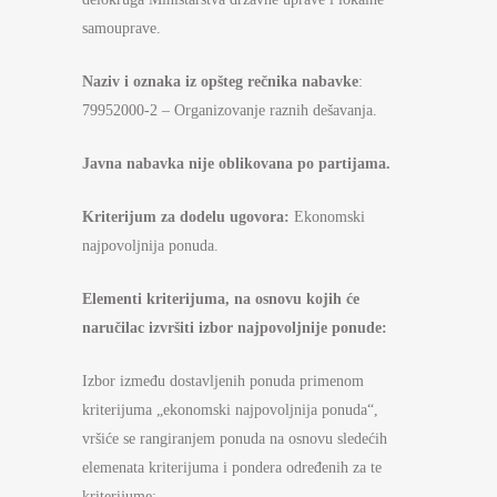
samouprave.
Naziv i oznaka iz opšteg rečnika nabavke
:
79952000-2 – Organizovanje raznih dešavanja.
Javna nabavka nije oblikovana po partijama.
Kriterijum za
dodelu ugovora:
Ekonomski
najpovoljnija ponuda.
E
lementi kriterijuma
,
na osnovu kojih će
naručilac izvršiti
izbor najpovoljnije ponude:
Izbor između dostavljenih ponuda primenom
kriterijuma „ekonomski najpovoljnija ponuda“,
vršiće se rangiranjem ponuda na osnovu sledećih
elemenata kriterijuma i pondera određenih za te
kriterijume: