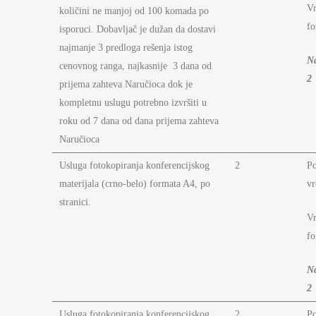
Vr
količini ne manjoj od 100 komada po
fo
isporuci. Dobavljač je dužan da dostavi
najmanje 3 predloga rešenja istog
N
cenovnog ranga, najkasnije 3 dana od
2
prijema zahteva Naručioca dok je
kompletnu uslugu potrebno izvršiti u
roku od 7 dana od dana prijema zahteva
Naručioca
Usluga fotokopiranja konferencijskog
2
P
materijala (crno-belo) formata A4, po
vr
stranici.
Vr
fo
N
2
Usluga fotokopiranja konferencijskog
2
P