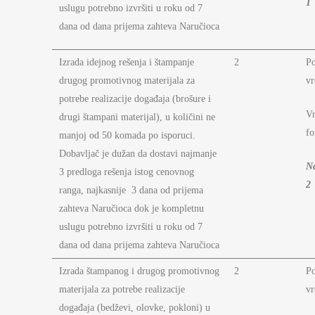
1
uslugu potrebno izvršiti u roku od 7
dana od dana prijema zahteva Naručioca
Izrada idejnog rešenja i štampanje
2
P
drugog promotivnog materijala za
vr
potrebe realizacije događaja (brošure i
Vr
drugi štampani materijal), u količini ne
fo
manjoj od 50 komada po isporuci.
Dobavljač je dužan da dostavi najmanje
N
3 predloga rešenja istog cenovnog
2
ranga, najkasnije 3 dana od prijema
zahteva Naručioca dok je kompletnu
uslugu potrebno izvršiti u roku od 7
dana od dana prijema zahteva Naručioca
Izrada štampanog i drugog promotivnog
2
P
materijala za potrebe realizacije
vr
događaja (bedževi, olovke, pokloni) u