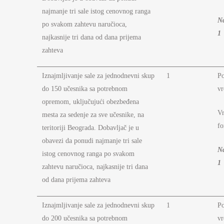
najmanje tri sale istog cenovnog ranga
N
po svakom zahtevu naručioca,
1
najkasnije tri dana od dana prijema
zahteva
Iznajmljivanje sale za jednodnevni skup
1
P
do 150 učesnika sa potrebnom
vr
opremom, uključujući obezbeđena
Vr
mesta za sedenje za sve učesnike, na
fo
teritoriji Beograda. Dobavljač je u
obavezi da ponudi najmanje tri sale
N
istog cenovnog ranga po svakom
1
zahtevu naručioca, najkasnije tri dana
od dana prijema zahteva
Iznajmljivanje sale za jednodnevni skup
1
P
do 200 učesnika sa potrebnom
vr