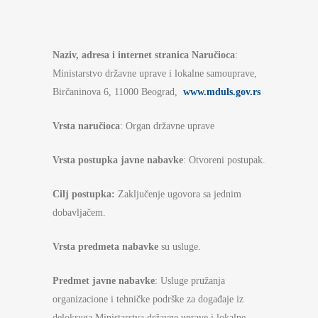
Na
ziv, adresa i internet stranica Naručioca
:
Ministarstvo državne uprave i lokalne samouprave,
Birčaninova 6, 11000 Beograd,
www.mduls.gov.rs
Vrsta naručioca
: Organ državne uprave
Vrsta postupka javne nabavke
: Otvoreni postupak.
Cilj postupka:
Zaključenje ugovora sa jednim
dobavljačem.
Vrsta predmeta nabavke
su usluge.
Predmet javne nabavke
: Usluge pružanja
organizacione i tehničke podrške za događaje iz
delokruga Ministarstva državne uprave i lokalne