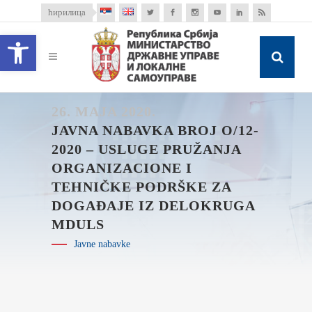
ћирилица
Open toolbar
26. MAJA 2020.
JAVNA NABAVKA BROJ O/12-
2020 – USLUGE PRUŽANJA
ORGANIZACIONE I
TEHNIČKE PODRŠKE ZA
DOGAĐAJE IZ DELOKRUGA
MDULS
Javne nabavke