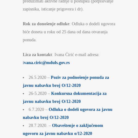
preduzimati aktivne radnje u postupku (potpisivanje
zapisnika, isticanje prigovora i dr).
Rok za donošenje odluke
: Odluka o dodeli ugovora
biće doneta u roku od 25 dana od dana otvaranja
ponuda.
Lica za kontakt
: Ivana Ćirić e-mail adresa:
i
vana.ciric@mduls.gov.rs
26.5.2020 –
Poziv za podnošenje ponuda za
javnu nabavku broj O/12-2020
26-5.2020 –
Konkursna dokumentacija za
javnu nabavku broj O/12-2020
6.7.2020 –
Odluka o dodeli ugovora za javnu
nabavku broj O/12-2020
28.7.2020. –
Obaveštenje o zaključenom
ugovoru za javnu nabavku o/12-2020