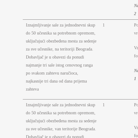
N
2
Iznajmljivanje sale za jednodnevni skup
1
P
do 50 učesnika sa potrebnom opremom,
vr
uključujući obezbeđena mesta za sedenje
Vr
za sve učesnike, na teritoriji Beograda.
fo
Dobavljač je u obavezi da ponudi
najmanje tri sale istog cenovnog ranga
N
po svakom zahtevu naručioca,
1
najkasnije tri dana od dana prijema
zahteva
Iznajmljivanje sale za jednodnevni skup
1
P
do 50 učesnika sa potrebnom opremom,
vr
uključujući obezbeđena mesta za sedenje
Vr
za sve učesnike, van teritorije Beograda.
fo
Dobavljač je u obavezi da ponudi