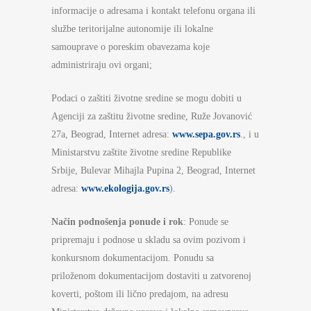
informacije o adresama i kontakt telefonu organa ili
službe teritorijalne autonomije ili lokalne
samouprave o poreskim obavezama koje
administriraju ovi organi;
Podaci o zaštiti životne sredine se mogu dobiti u
Agenciji za zaštitu životne sredine, Ruže Jovanović
27a, Beograd, Internet adresa:
www.sepa.gov.rs
., i u
Ministarstvu zaštite životne sredine Republike
Srbije, Bulevar Mihajla Pupina 2, Beograd, Internet
adresa:
www.ekologija.gov.rs
).
Način podnošenja ponude i rok
: Ponude se
pripremaju i podnose u skladu sa ovim pozivom i
konkursnom dokumentacijom. Ponudu sa
priloženom dokumentacijom dostaviti u zatvorenoj
koverti, poštom ili lično predajom, na adresu