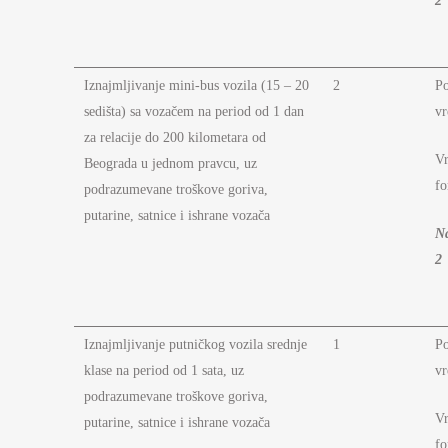
2
Iznajmljivanje mini-bus vozila (15 – 20
2
P
sedišta) sa vozačem na period od 1 dan
vr
za relacije do 200 kilometara od
Vr
Beograda u jednom pravcu, uz
fo
podrazumevane troškove goriva,
putarine, satnice i ishrane vozača
N
2
Iznajmljivanje putničkog vozila srednje
1
P
klase na period od 1 sata, uz
vr
podrazumevane troškove goriva,
Vr
putarine, satnice i ishrane vozača
fo