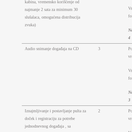
kabina, vremensko korišćenje od
Vr
najmanje 2 sata za minimum 30
fo
slušalaca, omogućena distribucija
zvuka)
N
4
Audio snimanje događaja na CD
3
P
vr
Vr
fo
N
3
Iznajmljivanje i postavljanje pulta za
2
P
doček i registraciju za potrebe
vr
jednodnevnog događaja , sa