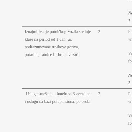
N
1
Iznajmljivanje putničkog Vozila srednje
2
P
klase na period od 1 dan, uz
vr
podrazumevane troškove goriva,
Vr
putarine, satnice i ishrane vozača
fo
N
2
Usluge smeštaja u hotelu sa 3 zvezdice
2
P
i uslugu na bazi polupansiona, po osobi
vr
Vr
fo