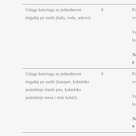
Usluga keteringa za jednodnevni
8
P
događaj po osobi (kafa, voda, sokovi).
vr
Vr
fo
N
8
Usluga keteringa za jednodnevni
9
P
događaj po osobi (kanapei, koktelsko
vr
posluženje slanih pita, koktelsko
Vr
posluženje mesa i sitni kolači).
fo
N
9