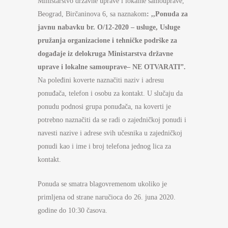
Ministarstvo državne uprave i lokalne samouprave,
Beograd, Birčaninova 6, sa naznakom
:
,,Ponuda za
javnu nabavku
br.
O
/12-
2020
–
usluge,
Usluge
pružanja organizacione i tehničke podrške za
događaje iz delokruga Ministarstva državne
uprave i lokalne samouprave
–
NE OTVARATI”
.
Na poleđini koverte naznačiti naziv i adresu
ponuđača, telefon i osobu za kontakt. U slučaju da
ponudu podnosi grupa ponuđača, na koverti je
potrebno naznačiti da se radi o zajedničkoj ponudi i
navesti nazive i adrese svih učesnika u zajedničkoj
ponudi kao i ime i broj telefona jednog lica za
kontakt.
Ponuda se smatra blagovremenom ukoliko je
primljena od strane naručioca do 26. juna 2020.
godine do 10:30 časova.