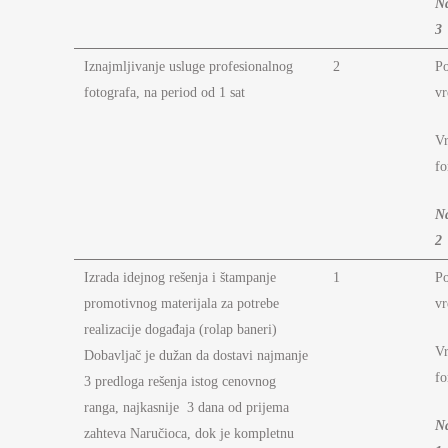
N
3
Iznajmljivanje usluge profesionalnog
2
P
fotografa, na period od 1 sat
vr
Vr
fo
N
2
Izrada idejnog rešenja i štampanje
1
P
promotivnog materijala za potrebe
vr
realizacije događaja (rolap baneri)
Vr
Dobavljač je dužan da dostavi najmanje
fo
3 predloga rešenja istog cenovnog
ranga, najkasnije 3 dana od prijema
N
zahteva Naručioca, dok je kompletnu