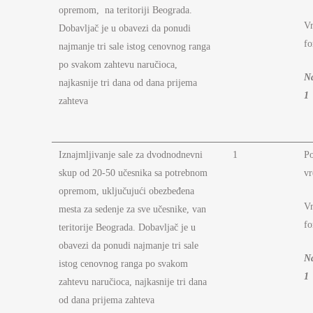
opremom, na teritoriji Beograda.
Vr
Dobavljač je u obavezi da ponudi
fo
najmanje tri sale istog cenovnog ranga
po svakom zahtevu naručioca,
N
najkasnije tri dana od dana prijema
1
zahteva
Iznajmljivanje sale za dvodnodnevni
1
P
skup od 20-50 učesnika sa potrebnom
vr
opremom, uključujući obezbeđena
Vr
mesta za sedenje za sve učesnike, van
fo
teritorije Beograda. Dobavljač je u
obavezi da ponudi najmanje tri sale
N
istog cenovnog ranga po svakom
1
zahtevu naručioca, najkasnije tri dana
od dana prijema zahteva