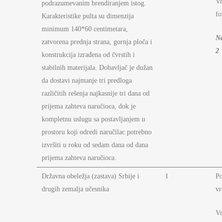
Vr
podrazumevanim brendiranjem istog.
fo
Karakteristike pulta su dimenzija
minimum 140*60 centimetara,
N
zatvorena prednja strana, gornja ploča i
2
konstrukcija izrađena od čvrstih i
stabilnih materijala. Dobavljač je dužan
da dostavi najmanje tri predloga
različitih rešenja najkasnije tri dana od
prijema zahteva naručioca, dok je
kompletnu uslugu sa postavljanjem u
prostoru koji odredi naručilac potrebno
izvršiti u roku od sedam dana od dana
prijema zahteva naručioca.
Državna obeležja (zastava) Srbije i
1
P
drugih zemalja učesnika
vr
Vr