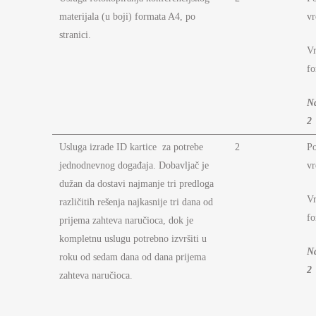
materijala (u boji) formata A4, po
vr
stranici.
Vr
fo
N
2
Usluga izrade ID kartice za potrebe
2
P
jednodnevnog događaja. Dobavljač je
vr
dužan da dostavi najmanje tri predloga
Vr
različitih rešenja najkasnije tri dana od
fo
prijema zahteva naručioca, dok je
kompletnu uslugu potrebno izvršiti u
N
roku od sedam dana od dana prijema
2
zahteva naručioca.