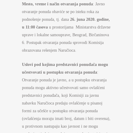
Mesto, vreme i način otvaranja ponuda
: Javno
otvaranje ponuda obaviće se po isteku roka za
podnošenje ponuda, tj. dana
26. juna 2020
. godine,
u 11:
0
0 časova
u prostorijama Ministarstva državne
uprave i lokalne samouprave, Beograd, Birčaninova
6. Postupak otvaranja ponuda sprovodi Komisija
obrazovana rešenjem Naručioca.
Uslovi pod kojima predstavnici ponuđača mogu
učestvovati u postupku otvaranja ponuda
:
Otvaranje ponuda je javno, a u postupku otvaranja
ponuda mogu aktivno učestvovati samo ovlašćeni
predstavnici ponuđača, koji Komisiji za javnu
nabavku Naručioca predaju ovlašćenje u pisanoj
formi za učešće u postupku otvaranja ponuda
(ovlašćenja moraju imati broj, datum i biti overena),
u protivnom nastupaju kao javnost i ne mogu