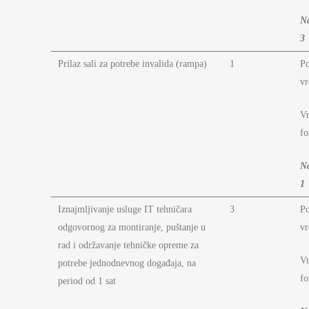
N
3
Prilaz sali za potrebe invalida (rampa)
1
P
vr
Vr
fo
N
1
Iznajmljivanje usluge IT tehničara
3
P
odgovornog za montiranje, puštanje u
vr
rad i održavanje tehničke opreme za
Vr
potrebe jednodnevnog događaja, na
fo
period od 1 sat