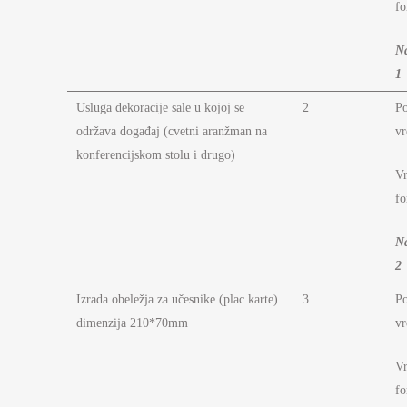
fo
N
1
Usluga dekoracije sale u kojoj se
2
P
održava događaj (cvetni aranžman na
vr
konferencijskom stolu i drugo)
Vr
fo
N
2
Izrada obeležja za učesnike (plac karte)
3
P
dimenzija 210*70mm
vr
Vr
fo