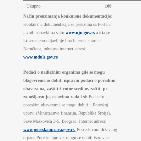
Ukupno
100
Način preuzimanja konkursne dokumentacije
:
Konkursna dokumentacija se preuzima sa Portala
javnih nabavki na sajtu
www.ujn.gov.rs
a ista se
istovremeno objavljuje i na internet stranici
Naručioca, odnosno internet adresi
www.mduls.gov.rs
Podaci o nadležnim organima gde se mogu
blagovremeno dobiti ispravni podaci o poreskim
obavezama, zaštiti životne sredine, zaštiti pri
zapošljavanju, uslovima rada i sl:
Podaci o
poreskim obavezama se mogu dobiti u Poreskoj
upravi (Ministarstvo finansija, Republika Srbija),
Save Maškovića 3-5, Beograd, Internet adresa:
www.poreskauprava.gov.rs.
Posredstvom državnog
organa Poreske uprave, mogu se dobiti ispravne