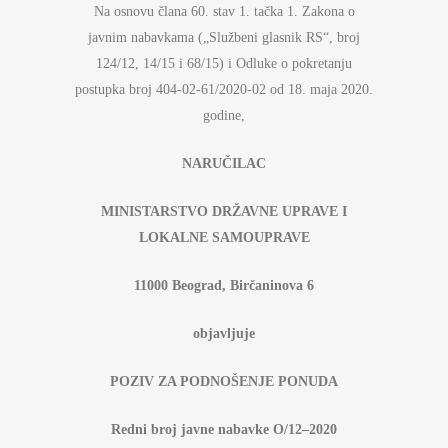
Na osnovu člana 60. stav 1. tačka 1. Zakona o
javnim nabavkama („Službeni glasnik RS“, broj
124/12, 14/15 i 68/15) i Odluke o pokretanju
postupka broj 404-02-61/2020-02 od 18. maja 2020.
godine,
NARUČILAC
MINISTARSTVO DRŽAVNE UPRAVE I
LOKALNE SAMOUPRAVE
11000 Beograd, Birčaninova 6
objavljuje
POZIV ZA PODNOŠENJE PONUDA
Redni broj javne nabavke
O
/
12
–
2020