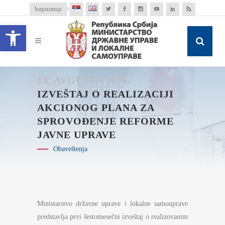
ћирилица
Open toolbar
14. AVGUSTA 2015.
IZVEŠTAJ O REALIZACIJI
AKCIONOG PLANA ZA
SPROVOĐENJE REFORME
JAVNE UPRAVE
Obaveštenja
Ministarstvo državne uprave i lokalne samouprave
predstavlja prvi šestomesečni izveštaj o realizovanim