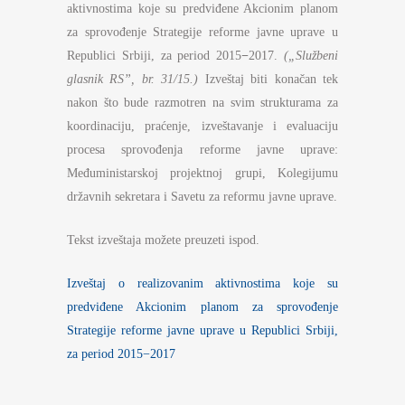
aktivnostima koje su predviđene Akcionim planom
za sprovođenje Strategije reforme javne uprave u
Republici Srbiji, za period 2015
−
2017.
(„Službeni
glasnik RS”, br. 31/15.)
Izveštaj biti konačan tek
nakon što bude razmotren na svim strukturama za
koordinaciju, praćenje, izveštavanje i evaluaciju
procesa sprovođenja reforme javne uprave:
Međuministarskoj projektnoj grupi, Kolegijumu
državnih sekretara i Savetu za reformu javne uprave.
Tekst izveštaja možete preuzeti ispod.
Izveštaj o realizovanim aktivnostima koje su
predviđene Akcionim planom za sprovođenje
Strategije reforme javne uprave u Republici Srbiji,
za period 2015−2017