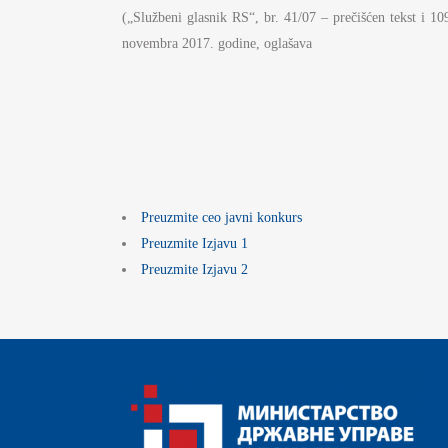
S
(„Službeni glasnik RS“, br. 41/07 – prečišćen tekst i 1
I
novembra 2017. godine, oglašava
BU
FI
K
JA
Preuzmite ceo javni konkurs
PL
Preuzmite Izjavu 1
Preuzmite Izjavu 2