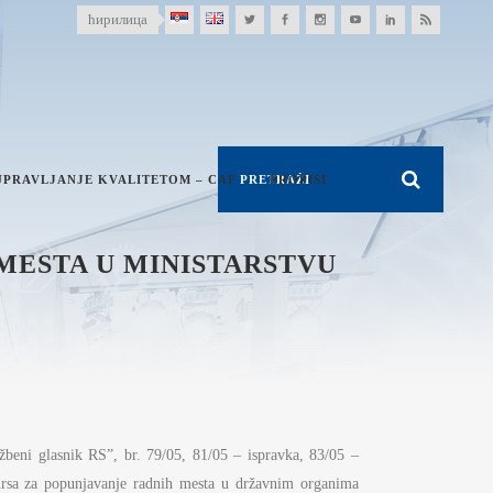
ћирилица
UPRAVLJANJE KVALITETOM – CAF
PROPISI
MESTA U MINISTARSTVU
lasnik RS”, br. 79/05, 81/05 – ispravka, 83/05 –
kursa za popunjavanje radnih mesta u državnim organima