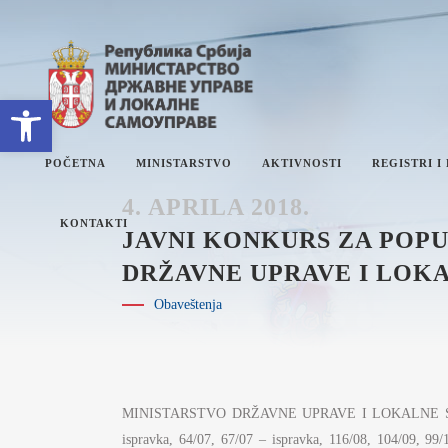
Open toolbar
POČETNA
MINISTARSTVO
AKTIVNOSTI
REGISTRI I
4. APRILA 2018.
KONTAKTI
JAVNI KONKURS ZA POPU
DRŽAVNE UPRAVE I LOK
O MINISTARSTVU
ET
Obaveštenja
SEKTORI
PL
SEKRETARIJAT
IZ
INTERNA REVIZIJA
I
ZN
MINISTARSTVO DRŽAVNE UPRAVE I LOKALNE SAMOUPRAV
JA
UPRAVNI INSPEKTORAT
DR
ispravka, 64/07, 67/07 – ispravka, 116/08, 104/09, 99