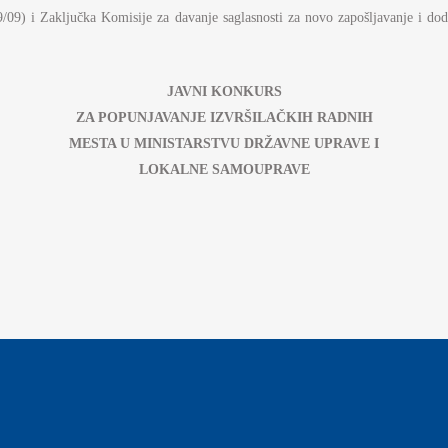
AMOUPRAVE
09/09) i Zaključka Komisije za davanje saglasnosti za novo zapošljavanje i 
NFORMATOR O RADU
DŽET MINISTARSTVA
JAVNI KONKURS
NANSIJSKO UPRAVLJANJE I
ZA POPUNJAVANJE IZVRŠILAČKIH RADNIH
ONTROLA
MESTA U MINISTARSTVU DRŽAVNE UPRAVE I
LOKALNE SAMOUPRAVE
VNE NABAVKE
AN JAVNIH NABAVKI I IZVEŠTAJI