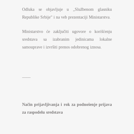
Odluka se objavljuje u „Službenom glasniku
Republike Srbije“ i na veb prezentaciji Ministarstva.
Ministarstvo će zaključiti ugovore o korišćenju
sredstava sa izabranim jedinicama lokalne
samouprave i izvršiti prenos odobrenog iznosa.
____
Način prijavljivanja i rok za podnošenje prijava
za raspodelu sredstava