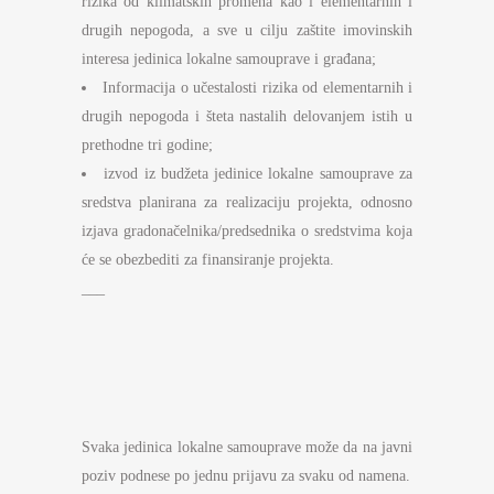
rizika od klimatskih promena kao i elementarnih i
drugih nepogoda, a sve u cilju zaštite imovinskih
interesa jedinica lokalne samouprave i građana;
Informacija o učestalosti rizika od elementarnih i
drugih nepogoda i šteta nastalih delovanjem istih u
prethodne tri godine;
izvod iz budžeta jedinice lokalne samouprave za
sredstva planirana za realizaciju projekta, odnosno
izjava gradonačelnika/predsednika o sredstvima koja
će se obezbediti za finansiranje projekta.
___
Svaka jedinica lokalne samouprave može da na javni
poziv podnese po jednu prijavu za svaku od namena.