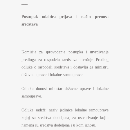
___
Postupak odabira prijava i način prenosa
sredstava
Komisija za sprovođenje postupka i utvrđivanje
predloga za raspodelu sredstava utvrđuje Predlog
odluke o raspodeli sredstava i dostavlja ga ministru
državne uprave i lokalne samouprave.
Odluku donosi ministar državne uprave i lokalne
samouprave.
Odluka sadrži: naziv jedinice lokalne samouprave
kojoj su sredstva dodeljena, za ostvarivanje kojih
namena su sredstva dodeljena i u kom iznosu.