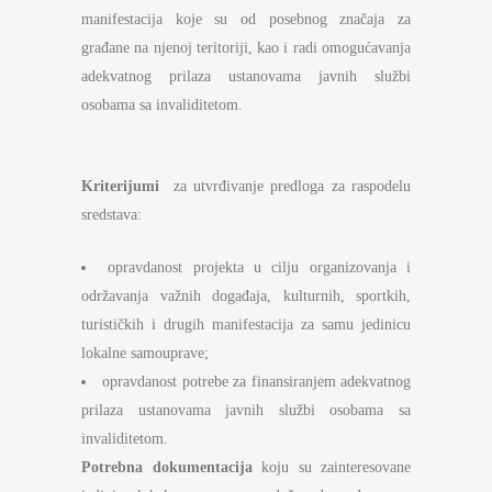
manifestacija koje su od posebnog značaja za
građane na njenoj teritoriji, kao i radi omogućavanja
adekvatnog prilaza ustanovama javnih službi
osobama sa invaliditetom.
Kriterijumi
za utvrđivanje predloga za raspodelu
sredstava:
opravdanost projekta u cilju organizovanja i
održavanja važnih događaja, kulturnih, sportkih,
turističkih i drugih manifestacija za samu jedinicu
lokalne samouprave;
opravdanost potrebe za finansiranjem adekvatnog
prilaza ustanovama javnih službi osobama sa
invaliditetom.
Potrebna dokumentacija
koju su zainteresovane