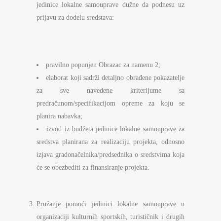
jedinice lokalne samouprave dužne da podnesu uz
prijavu za dodelu sredstava:
pravilno popunjen Obrazac za namenu 2;
elaborat koji sadrži detaljno obrađene pokazatelje
za sve navedene kriterijume sa
predračunom/specifikacijom opreme za koju se
planira nabavka;
izvod iz budžeta jedinice lokalne samouprave za
sredstva planirana za realizaciju projekta, odnosno
izjava gradonačelnika/predsednika o sredstvima koja
će se obezbediti za finansiranje projekta.
Pružanje pomoći jedinici lokalne samouprave u
organizaciji kulturnih sportskih, turističnik i drugih