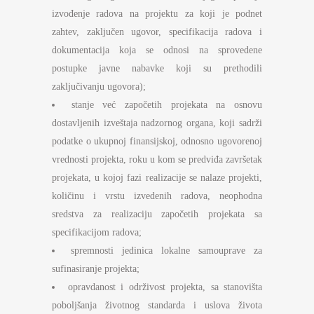
izvođenje radova na projektu za koji je podnet
zahtev, zaključen ugovor, specifikacija radova i
dokumentacija koja se odnosi na sprovedene
postupke javne nabavke koji su prethodili
zaključivanju ugovora);
stanje već započetih projekata na osnovu
dostavljenih izveštaja nadzornog organa, koji sadrži
podatke o ukupnoj finansijskoj, odnosno ugovorenoj
vrednosti projekta, roku u kom se predviđa završetak
projekata, u kojoj fazi realizacije se nalaze projekti,
količinu i vrstu izvedenih radova, neophodna
sredstva za realizaciju započetih projekata sa
specifikacijom radova;
spremnosti jedinica lokalne samouprave za
sufinasiranje projekta;
opravdanost i održivost projekta, sa stanovišta
poboljšanja životnog standarda i uslova života