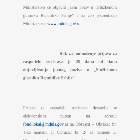
Ministarstvo će objaviti javni poziv u „Službenom
glasniku Republike Srbije“ i na veb prezentaciji
Ministarstva:
www.mduls.gov.rs
.
Rok za podnošenje
prijava za
raspodelu sredstava je
20 dana od dana
objavljivanja javnog poziva u „Službenom
glasniku Republike Srbije”.
Prijava za raspodelu sredstava dostavlja se
elektronskim putem na adresu:
fond.lokal@mduls.gov.rs
na Obrascu – Obrazac br.
1-za namenu 1; Obrazac br. 2- za namenu 2,