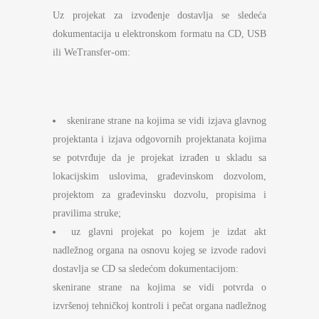
Uz projekat za izvođenje dostavlja se sledeća
dokumentacija u elektronskom formatu na CD, USB
ili WeTransfer-om:
skenirane strane na kojima se vidi izjava glavnog
projektanta i izjava odgovornih projektanata kojima
se potvrđuje da je projekat izrađen u skladu sa
lokacijskim uslovima, građevinskom dozvolom,
projektom za građevinsku dozvolu, propisima i
pravilima struke;
uz glavni projekat po kojem je izdat akt
nadležnog organa na osnovu kojeg se izvode radovi
dostavlja se CD sa sledećom dokumentacijom:
skenirane strane na kojima se vidi potvrda o
izvršenoj tehničkoj kontroli i pečat organa nadležnog