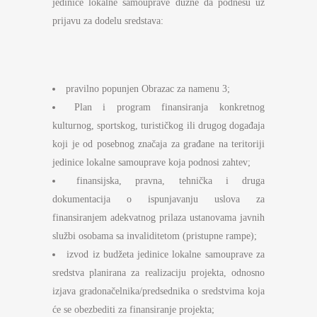
jedinice lokalne samouprave dužne da podnesu uz
prijavu za dodelu sredstava:
pravilno popunjen Obrazac za namenu 3;
Plan i program finansiranja konkretnog
kulturnog, sportskog, turističkog ili drugog događaja
koji je od posebnog značaja za građane na teritoriji
jedinice lokalne samouprave koja podnosi zahtev;
finansijska, pravna, tehnička i druga
dokumentacija o ispunjavanju uslova za
finansiranjem adekvatnog prilaza ustanovama javnih
službi osobama sa invaliditetom (pristupne rampe);
izvod iz budžeta jedinice lokalne samouprave za
sredstva planirana za realizaciju projekta, odnosno
izjava gradonačelnika/predsednika o sredstvima koja
će se obezbediti za finansiranje projekta;