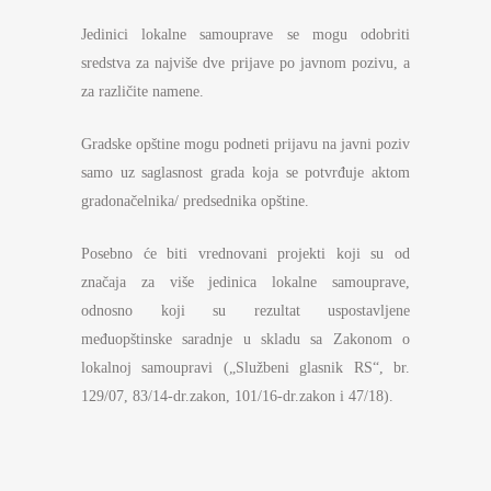
Jedinici lokalne samouprave se mogu odobriti
sredstva za najviše dve prijave po javnom pozivu, a
za različite namene.
Gradske opštine mogu podneti prijavu na javni poziv
samo uz saglasnost grada koja se potvrđuje aktom
gradonačelnika/ predsednika opštine.
Posebno će biti vrednovani projekti koji su od
značaja za više jedinica lokalne samouprave,
odnosno koji su rezultat uspostavljene
međuopštinske saradnje u skladu sa Zakonom o
lokalnoj samoupravi („Službeni glasnik RS“, br.
129/07, 83/14-dr.zakon, 101/16-dr.zakon i 47/18).