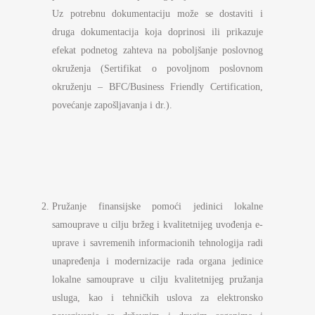
Uz potrebnu dokumentaciju može se dostaviti i
druga dokumentacija koja doprinosi ili prikazuje
efekat podnetog zahteva na poboljšanje poslovnog
okruženja (Sertifikat o povoljnom poslovnom
okruženju – BFC/Business Friendly Certification,
povećanje zapošljavanja i dr.).
Pružanje finansijske pomoći jedinici lokalne
samouprave u cilju bržeg i kvalitetnijeg uvođenja e-
uprave i savremenih informacionih tehnologija radi
unapređenja i modernizacije rada organa jedinice
lokalne samouprave u cilju kvalitetnijeg pružanja
usluga, kao i tehničkih uslova za elektronsko