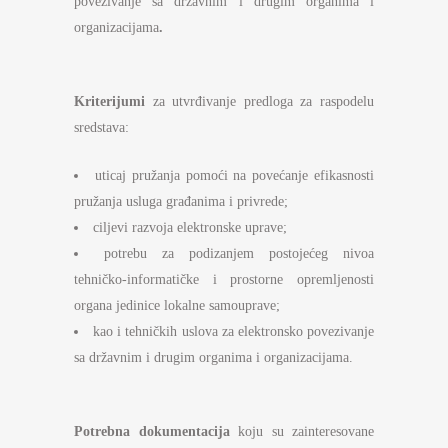
povezivanje sa državnim i drugim organima i
organizacijama
.
Kriterijumi
za utvrđivanje predloga za raspodelu
sredstava:
uticaj pružanja pomoći na povećanje efikasnosti
pružanja usluga građanima i privrede;
ciljevi razvoja elektronske uprave;
potrebu za podizanjem postojećeg nivoa
tehničko-informatičke i prostorne opremljenosti
organa jedinice lokalne samouprave;
kao i tehničkih uslova za elektronsko povezivanje
sa državnim i drugim organima i organizacijama.
Potrebna dokumentacija
koju su zainteresovane