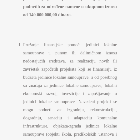
podnetih za
određene namene
u ukupnom iznosu
od 140.000.000,00 dinara.
Pružanje finansijske pomoći jedinici lokalne
samouprave u punom ili delimičnom iznosu
nedostajućih sredstava, za realizaciju novih ili
završetak započetih projekata koji se finansiraju iz
budžeta jedinice lokalne samouprave, a od posebnog
su značaja za jedinice lokalne samouprave, lokalni
ekonomski razvoj, investicije i zapošljavanje u
jedinici lokalne samouprave. Navedeni projekti se
mogu podneti za: izgradnju, rekonstrukciju,
dogradnju, sanaciju i adaptaciju komunalne
infrastrukture, objekata-zgrada jedinica lokalne
samouprave (objekti škola, predškolskih ustanova i