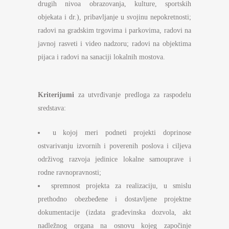
drugih nivoa obrazovanja, kulture, sportskih
objekata i dr.), pribavljanje u svojinu nepokretnosti;
radovi na gradskim trgovima i parkovima, radovi na
javnoj rasveti i video nadzoru; radovi na objektima
pijaca i radovi na sanaciji lokalnih mostova.
Kriterijumi
za utvrđivanje predloga za raspodelu
sredstava:
u kojoj meri podneti projekti doprinose
ostvarivanju izvornih i poverenih poslova i ciljeva
održivog razvoja jedinice lokalne samouprave i
rodne ravnopravnosti;
spremnost projekta za realizaciju, u smislu
prethodno obezbeđene i dostavljene projektne
dokumentacije (izdata građevinska dozvola, akt
nadležnog organa na osnovu kojeg započinje