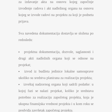
za izdavanje akta na osnovu kojeg započinje
izvođenje radova i akt nadležnog organa na osnovu
kojeg se izvode radovi na projektu za koji je podneta
prijava.
Sva navedena dokumentacija dostavlja se složena po
redosledu:
projektna dokumentacija, dozvole, saglasnosti i
drugi akti nadležnih organa koji se odnose na
projekat;
izvod iz budžeta jedinice lokalne samouprave
ukoliko su sredstva planirana za realizaciju projekta;
izveštaj nadzornog organa koji sadrži podatke: u
kojoj fazi se nalazi projekat, koliko je sredstava
potrebno za realizaciju započetog projekta, koja je
ukupna finansijska vrednost projekta i u kom roku se
predviđa završetak započetog projekta.