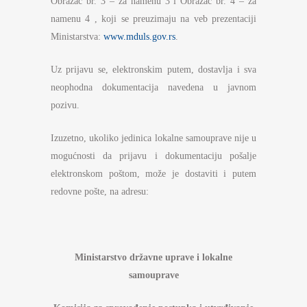
Obrazac br. 3 – za namenu 3 i Obrazac br. 4 – za
namenu 4 , koji se preuzimaju na veb prezentaciji
Ministarstva:
www.mduls.gov.rs
.
Uz prijavu se, elektronskim putem, dostavlja i sva
neophodna dokumentacija navedena u javnom
pozivu.
Izuzetno, ukoliko jedinica lokalne samouprave nije u
mogućnosti da prijavu i dokumentaciju pošalje
elektronskom poštom, može je dostaviti i putem
redovne pošte, na adresu:
Ministarstvo
državne uprave i lokalne
samouprave