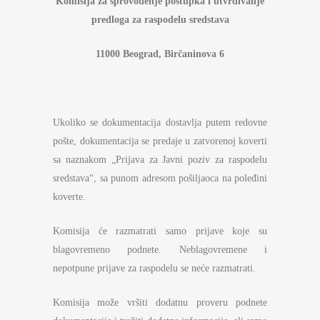
Komisija za
sprovođenje postupka i utvrđivanje
predloga za raspodelu sredstava
11000 Beograd,
Birčaninova 6
Ukoliko se dokumentacija dostavlja putem redovne
pošte, dokumentacija se predaje u zatvorenoj koverti
sa naznakom „Prijava za Javni poziv za raspodelu
sredstava“, sa punom adresom pošiljaoca na poleđini
koverte.
Komisija će razmatrati samo prijave koje su
blagovremeno podnete. Neblagovremene i
nepotpune prijave za raspodelu se neće razmatrati.
Komisija može vršiti dodatnu proveru podnete