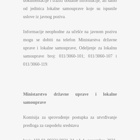
dokumentacije i tražiti dodatne informacije, ali samo
od jedinica lokalne samouprave koje su ispunile
uslove iz javnog poziva.
Informacije neophodne za učešće na javnom pozivu
mogu se dobiti na telefon Ministarstva državne
uprave i lokalne samouprave, Odeljenje za lokalnu
samouprave broj: 011/3060-101; 011/3060-107 i
011/3060-119.
Ministarstvo državne uprave i lokalne
samouprave
Komisija za sprovođenje postupka za utvrđivanje
predloga za raspodelu sredstava