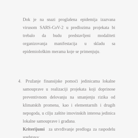
Dok je na snazi proglašena epidemija izazvana
virusom SARS-CoV-2 u predlozima projekata bi
trebalo da budu predstavljeni modaliteti
organizovanja manifestacija u skladu sa
epidemiološkim merama koje se primenjuju.
Pružanje finansijske pomoći jedinicama lokalne
samouprave u realizaciji projekata koji doprinose
preventivnom delovanju na smanjenju rizika od
klimatskih promena, kao i elementarnih i drugih
nepogoda, u cilju zaštite imovinskih interesa jedinica
lokalne samouprave i građana.
Kriterijumi
za utvrđivanje predloga za raspodelu
sredstava: