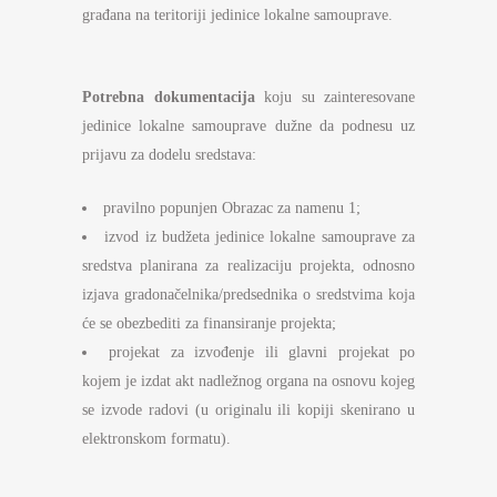
građana na teritoriji jedinice lokalne samouprave.
Potrebna dokumentacija
koju su zainteresovane
jedinice lokalne samouprave dužne da podnesu uz
prijavu za dodelu sredstava:
pravilno popunjen Obrazac za namenu 1;
izvod iz budžeta jedinice lokalne samouprave za
sredstva planirana za realizaciju projekta, odnosno
izjava gradonačelnika/predsednika o sredstvima koja
će se obezbediti za finansiranje projekta;
projekat za izvođenje ili glavni projekat po
kojem je izdat akt nadležnog organa na osnovu kojeg
se izvode radovi (u originalu ili kopiji skenirano u
elektronskom formatu).