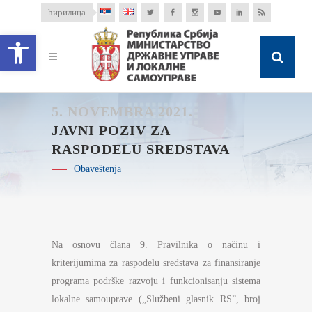
ћирилица
Open toolbar
5. NOVEMBRA 2021.
JAVNI POZIV ZA
RASPODELU SREDSTAVA
Obaveštenja
Na osnovu člana 9. Pravilnika o načinu i
kriterijumima za raspodelu sredstava za finansiranje
programa podrške razvoju i funkcionisanju sistema
lokalne samouprave („Službeni glasnik RS”, broj