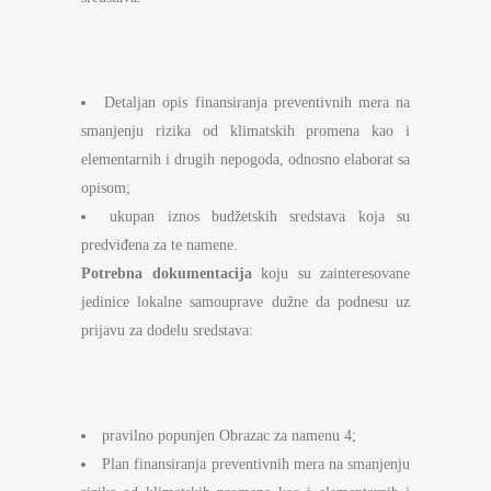
Detaljan opis finansiranja preventivnih mera na
smanjenju rizika od klimatskih promena kao i
elementarnih i drugih nepogoda, odnosno elaborat sa
opisom;
ukupan iznos budžetskih sredstava koja su
predviđena za te namene.
Potrebna dokumentacija
koju su zainteresovane
jedinice lokalne samouprave dužne da podnesu uz
prijavu za dodelu sredstava:
pravilno popunjen Obrazac za namenu 4;
Plan finansiranja preventivnih mera na smanjenju