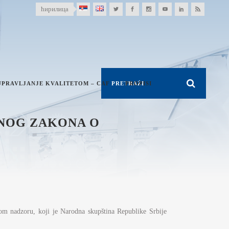
ћирилица
UPRAVLJANJE KVALITETOM – CAF
PROPISI
ENOG ZAKONA O
kom nadzoru, koji je Narodna skupština Republike Srbije