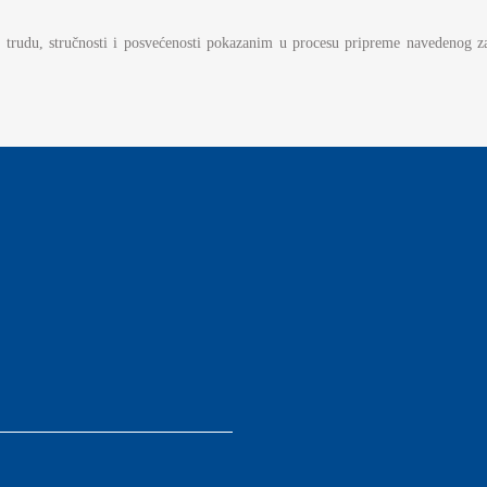
AMOUPRAVE
 trudu, stručnosti i posvećenosti pokazanim u procesu pripreme navedenog
NFORMATOR O RADU
DŽET MINISTARSTVA
NANSIJSKO UPRAVLJANJE I
ONTROLA
VNE NABAVKE
AN JAVNIH NABAVKI I IZVEŠTAJI