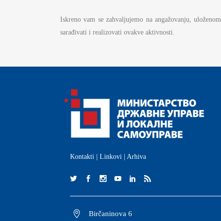
S
Iskreno vam se zahvaljujemo na angažovanju, uloženom
I
sarađivati i realizovati ovakve aktivnosti.
BU
FI
K
JA
PL
Kontakti
|
Linkovi
|
Arhiva
Birčaninova 6