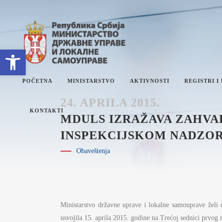
Open toolbar
POČETNA
MINISTARSTVO
AKTIVNOSTI
REGISTRI I
24. APRILA 2015.
KONTAKTI
MDULS IZRAŽAVA ZAHVA
INSPEKCIJSKOM NADZO
O MINISTARSTVU
ET
Obaveštenja
SEKTORI
PL
SEKRETARIJAT
IZ
INTERNA REVIZIJA
I
ZN
Ministarstvo državne uprave i lokalne samouprave želi 
JA
UPRAVNI INSPEKTORAT
DR
usvojila 15. aprila 2015. godine na Trećoj sednici prvog