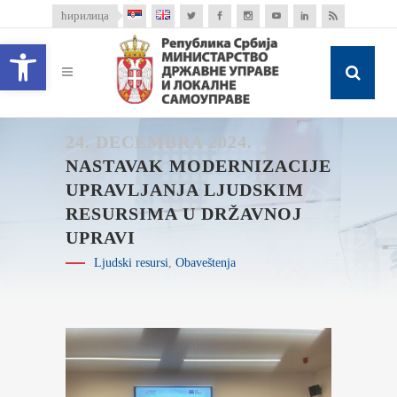
ћирилица
Open toolbar
24. DECEMBRA 2024.
NASTAVAK MODERNIZACIJE
UPRAVLJANJA LJUDSKIM
RESURSIMA U DRŽAVNOJ
UPRAVI
Ljudski resursi
,
Obaveštenja