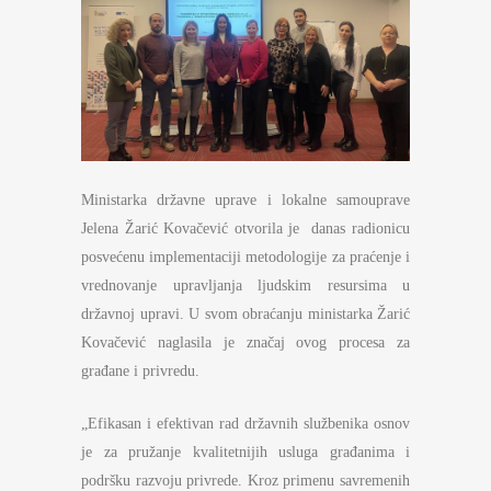
Ministarka državne uprave i lokalne samouprave
Jelena Žarić Kovačević otvorila je danas radionicu
posvećenu implementaciji metodologije za praćenje i
vrednovanje upravljanja ljudskim resursima u
državnoj upravi. U svom obraćanju ministarka Žarić
Kovačević naglasila je značaj ovog procesa za
građane i privredu.
„Efikasan i efektivan rad državnih službenika osnov
je za pružanje kvalitetnijih usluga građanima i
podršku razvoju privrede. Kroz primenu savremenih