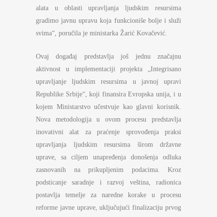
alata u oblasti upravljanja ljudskim resursima
gradimo javnu upravu koja funkcioniše bolje i služi
svima“, poručila je ministarka Žarić Kovačević.
Ovaj događaj predstavlja još jednu značajnu
aktivnost u implementaciji projekta „Integrisano
upravljanje ljudskim resursima u javnoj upravi
Republike Srbije“, koji finansira Evropska unija, i u
kojem Ministarstvo učestvuje kao glavni korisnik.
Nova metodologija u ovom procesu predstavlja
inovativni alat za praćenje sprovođenja praksi
upravljanja ljudskim resursima širom državne
uprave, sa ciljem unapređenja donošenja odluka
zasnovanih na prikupljenim podacima. Kroz
podsticanje saradnje i razvoj veština, radionica
postavlja temelje za naredne korake u procesu
reforme javne uprave, uključujući finalizaciju prvog