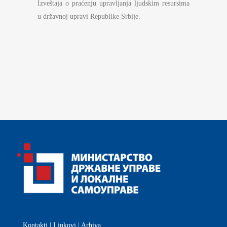
Izveštaja o praćenju upravljanja ljudskim resursima
u državnoj upravi Republike Srbije.
Kontakti
|
Linkovi
|
Arhiva