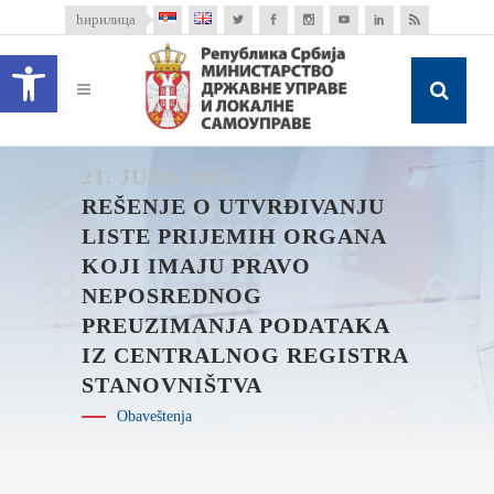
ћирилица
Open toolbar
21. JUNA 2021.
REŠENJE O UTVRĐIVANJU
LISTE PRIJEMIH ORGANA
KOJI IMAJU PRAVO
NEPOSREDNOG
PREUZIMANJA PODATAKA
IZ CENTRALNOG REGISTRA
STANOVNIŠTVA
Obaveštenja