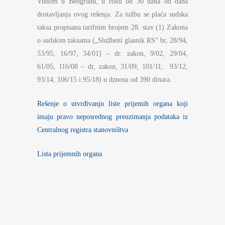
Vudom u Beogradu, u roku od 30 dana od dana
dostavljanja ovog rešenja. Za tužbu se plaća sudska
taksa propisana tarifnim brojem 28. stav (1) Zakona
o sudskim taksama („Službeni glasnik RS“ br, 28/94,
53/95, 16/97, 34/01] – dr. zakon, 9/02, 29/04,
61/05, 116/08 – dr, zakon, 31/09, 101/11, 93/12,
93/14, 106/15 i 95/18) u dznosu od 390 dinara.
Rešenje o utvrđivanju liste prijemih organa koji
imaju pravo neposrednog preuzimanja podataka iz
Centralnog registra stanovništva
Lista prijemnih organa