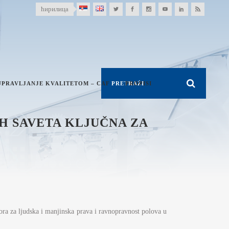
ћирилица
UPRAVLJANJE KVALITETOM – CAF
PROPISI
H SAVETA KLJUČNA ZA
ora za ljudska i manjinska prava i ravnopravnost polova u