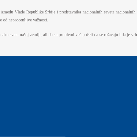
AMOUPRAVE
 između Vlade Republike Srbije i predstavnika nacionalnih saveta nacionalni
NFORMATOR O RADU
e od neprocenljive važnosti.
DŽET MINISTARSTVA
ako sve u našoj zemlji, ali da su problemi već počeli da se rešavaju i da je vrlo
NANSIJSKO UPRAVLJANJE I
ONTROLA
VNE NABAVKE
AN JAVNIH NABAVKI I IZVEŠTAJI