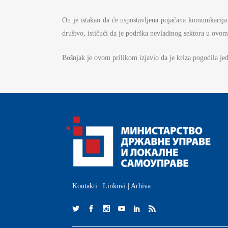
S
On je istakao da će uspostavljena pojačana komunikacija
I
društvo, ističući da je podrška nevladinog sektora u ovom
BU
Bošnjak je ovom prilikom izjavio da je kriza pogodila jedn
FI
K
JA
PL
Kontakti
|
Linkovi
|
Arhiva