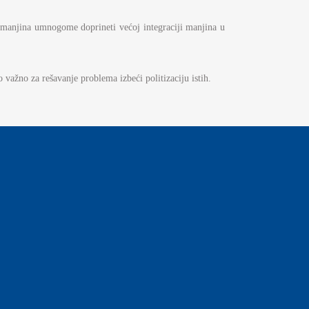
h manjina umnogome doprineti većoj integraciji manjina u
 važno za rešavanje problema izbeći politizaciju istih.