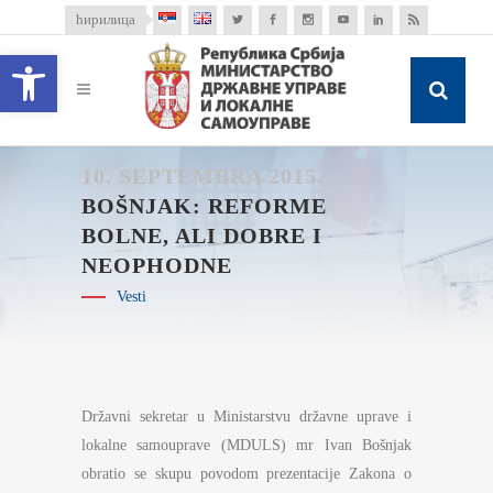
ћирилица
Open toolbar
10. SEPTEMBRA 2015.
BOŠNJAK: REFORME
BOLNE, ALI DOBRE I
NEOPHODNE
Vesti
Državni sekretar u Ministarstvu državne uprave i
lokalne samouprave (MDULS) mr Ivan Bošnjak
obratio se skupu povodom prezentacije Zakona o