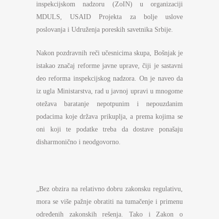
inspekcijskom nadzoru (ZoIN) u organizaciji
MDULS, USAID Projekta za bolje uslove
poslovanja i Udruženja poreskih savetnika Srbije.
Nakon pozdravnih reči učesnicima skupa, Bošnjak je
istakao značaj reforme javne uprave, čiji je sastavni
deo reforma inspekcijskog nadzora. On je naveo da
iz ugla Ministarstva, rad u javnoj upravi u mnogome
otežava baratanje nepotpunim i nepouzdanim
podacima koje država prikuplja, a prema kojima se
oni koji te podatke treba da dostave ponašaju
disharmonično i neodgovorno.
„Bez obzira na relativno dobru zakonsku regulativu,
mora se više pažnje obratiti na tumačenje i primenu
određenih zakonskih rešenja. Tako i Zakon o