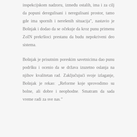
inspekcijskom nadzoru, između ostalih, ima i za cilj
da popuni deregulisani i neregulisani prostor, tamo
gde ima spornih i nerešenih situacija“, nastavio je
Bošnjak i dodao da se očekuje da kroz punu primenu
ZoIN prekršioci prestanu da budu nepokriveni deo
sistema.
Bošnjak je prisutnim poreskim savetnicima dao punu
podršku i ocenio da se država izuzetno oslanja na
njihov kvalitetan rad. Zaključujući svoje izlaganje,
Bošnjak je rekao: „Reforme koje sprovodimo su
bolne, ali dobre i neophodne. Smatram da sada
vreme radi za sve nas.“