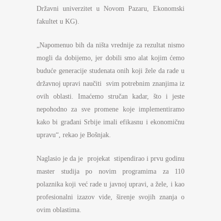
Državni univerzitet u Novom Pazaru, Ekonomski
fakultet u KG).
„Napomenuo bih da ništa vrednije za rezultat nismo
mogli da dobijemo, jer dobili smo alat kojim ćemo
buduće generacije studenata onih koji žele da rade u
državnoj upravi naučiti svim potrebnim znanjima iz
ovih oblasti. Imaćemo stručan kadar, što i jeste
nepohodno za sve promene koje implementiramo
kako bi građani Srbije imali efikasnu i ekonomičnu
upravu“, rekao je Bošnjak.
Naglasio je da je projekat stipendirao i prvu godinu
master studija po novim programima za 110
polaznika koji već rade u javnoj upravi, a žele, i kao
profesionalni izazov vide, širenje svojih znanja o
ovim oblastima.