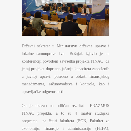
Državni sekretar u Ministarstvu državne uprave i
lokalne samouprave Ivan Bošnjak izjavio je na
konferenciji povodom završetka projekta FINAC da
je taj projekat doprineo jačanju kapaciteta zaposlenih
u javnoj upravi, posebno u oblasti finansijskog
menadžmenta, računovodstva i kontrole, kao i
upravljačke odgovornosti.
On je ukazao na odličan rezultat ERAZMUS
FINAC projekta, a to su 4 master studijska
programa na četiri fakulteta (FON, Fakultet za
ekonomiju, finansije i administraciju (FEFA),