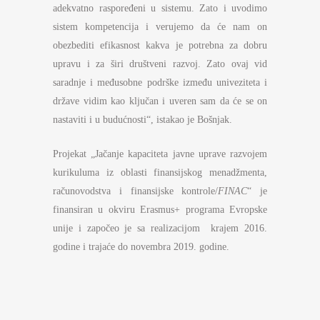
adekvatno raspoređeni u sistemu. Zato i uvodimo
sistem kompetencija i verujemo da će nam on
obezbediti efikasnost kakva je potrebna za dobru
upravu i za širi društveni razvoj. Zato ovaj vid
saradnje i međusobne podrške između univeziteta i
države vidim kao ključan i uveren sam da će se on
nastaviti i u budućnosti“, istakao je Bošnjak.
Projekat „Jačanje kapaciteta javne uprave razvojem
kurikuluma iz oblasti finansijskog menadžmenta,
računovodstva i finansijske kontrole/
FINAC
“ je
finansiran u okviru Erasmus+ programa Evropske
unije i započeo je sa realizacijom krajem 2016.
godine i trajaće do novembra 2019. godine.