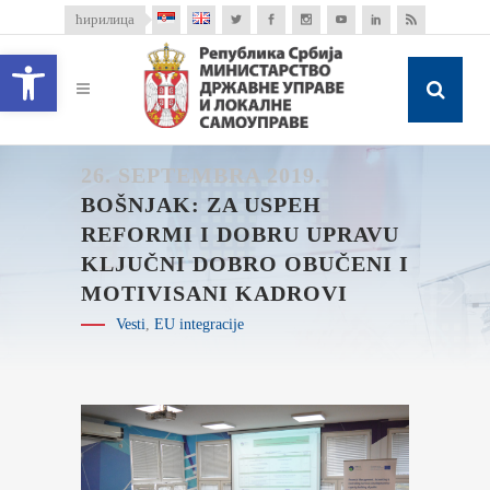
ћирилица
Open toolbar
26. SEPTEMBRA 2019.
BOŠNJAK: ZA USPEH
REFORMI I DOBRU UPRAVU
KLJUČNI DOBRO OBUČENI I
MOTIVISANI KADROVI
Vesti
,
EU integracije