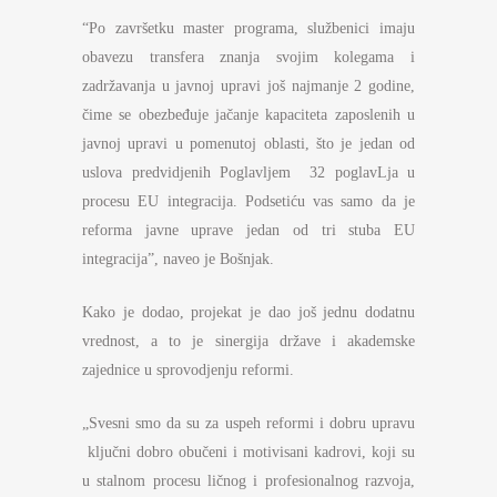
“Po završetku master programa, službenici imaju
obavezu transfera znanja svojim kolegama i
zadržavanja u javnoj upravi još najmanje 2 godine,
čime se obezbeđuje jačanje kapaciteta zaposlenih u
javnoj upravi u pomenutoj oblasti, što je jedan od
uslova predvidjenih Poglavljem 32 poglavLja u
procesu EU integracija. Podsetiću vas samo da je
reforma javne uprave jedan od tri stuba EU
integracija”, naveo je Bošnjak.
Kako je dodao, projekat je dao još jednu dodatnu
vrednost, a to je sinergija države i akademske
zajednice u sprovodjenju reformi.
„Svesni smo da su za uspeh reformi i dobru upravu
ključni dobro obučeni i motivisani kadrovi, koji su
u stalnom procesu ličnog i profesionalnog razvoja,