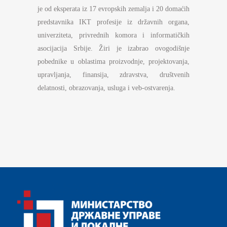
je od eksperata iz 17 evropskih zemalja i 20 domaćih
predstavnika IKT profesije iz državnih organa,
univerziteta, privrednih komora i informatičkih
asocijacija Srbije. Žiri je izabrao ovogodišnje
pobednike u oblastima proizvodnje, projektovanja,
upravljanja, finansija, zdravstva, društvenih
delatnosti, obrazovanja, usluga i veb-ostvarenja.