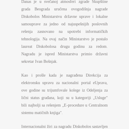
Danas je u svečanoj atmosferi zgrade Skupštine
grada Beograda uručena ovogodišnja nagrade
Diskobolos Ministarstvu državne uprave i lokalne
samouprave za jedno od najuspešnijih poslovnih
rešenja zasnovano na upotrebi informatičkih
tehnologija. Na ovaj način Ministarstvo je postalo
laureat Diskobolosa drugu godinu za redom.
Nagradu je ispred Ministarstva primio državni
sekretar Ivan Bošnjak.
Kao i prošle kada je nagrađena Direkcija za
elektronsku upravu za nacionalni portal eUprava,
ove godine su trijumfovale kolege iz Odeljenja za
lični status građana, koji su u kategoriji „Usluge“
bili najbolji sa rešenjem „E-procedure u Centralnom
sistemu matičnih knjiga“.
Internacionalni žiri za nagradu Diskobolos sastavljen