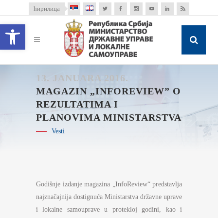
ћирилица
Open toolbar
13. JANUARA 2016.
MAGAZIN „INFOREVIEW” O
REZULTATIMA I
PLANOVIMA MINISTARSTVA
Vesti
Godišnje izdanje magazina „InfoReview“ predstavlja
najznačajnija dostignuća Ministarstva državne uprave
i lokalne samouprave u protekloj godini, kao i