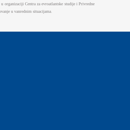
u organizaciji Centra za evroatlantske studije i Privredne
lovanje u vanrednim situacijama.