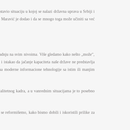
tavio situaciju u kojoj se nalazi državna uprava u Srbiji i
e. Maravić je dodao i da se mnogo toga može učiniti sa već
aradnju na svim nivoima. Više gledamo kako nešto „može“,
 istakao da jačanje kapaciteta naše države ne predstavlja
na moderne informacione tehnologije sa istim ili manjim
valitetnog kadra, a u vanrednim situacijama je to posebno
 reformišemo, kako bismo dobili i iskoristili prilike za