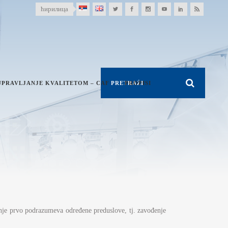
ћирилица
UPRAVLJANJE KVALITETOM – CAF
PROPISI
nje prvo podrazumeva određene preduslove, tj. zavođenje