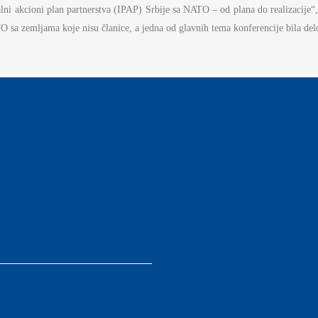
lni akcioni plan partnerstva (IPAP) Srbije sa NATO – od plana do realizacije“, 
O sa zemljama koje nisu članice, a jedna od glavnih tema konferencije bila de