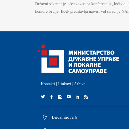
Državni sekretar je učestvovao na konferenciji „Individua
komore Srbije. IPAP predstavlja najviši vid saradnje NAT
Kontakti
|
Linkovi
|
Arhiva
Birčaninova 6