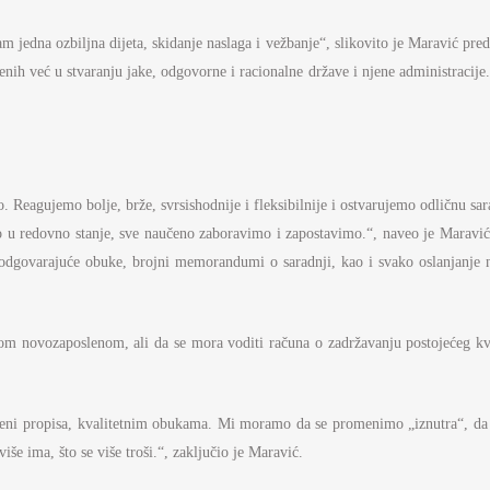
AMOUPRAVE
m jedna ozbiljna dijeta, skidanje naslaga i vežbanje“, slikovito je Maravić preds
NFORMATOR O RADU
lenih već u stvaranju jake, odgovorne i racionalne države i njene administracij
DŽET MINISTARSTVA
NANSIJSKO UPRAVLJANJE I
ONTROLA
VNE NABAVKE
Reagujemo bolje, brže, svrsishodnije i fleksibilnije i ostvarujemo odličnu s
u redovno stanje, sve naučeno zaboravimo i zapostavimo.“, naveo je Maravić i
AN JAVNIH NABAVKI I IZVEŠTAJI
 odgovarajuće obuke, brojni memorandumi o saradnji, kao i svako oslanjanje 
akom novozaposlenom, ali da se mora voditi računa o zadržavanju postojećeg k
meni propisa, kvalitetnim obukama. Mi moramo da se promenimo „iznutra“, da se
iše ima, što se više troši.“, zaključio je Maravić.