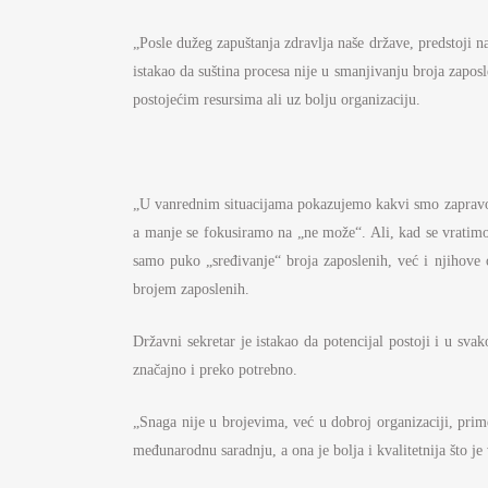
S
„Posle dužeg zapuštanja zdravlja naše države, predstoji na
I
istakao da suština procesa nije u smanjivanju broja zapos
BU
postojećim resursima ali uz bolju organizaciju.
FI
K
JA
„U vanrednim situacijama pokazujemo kakvi smo zapravo. 
a manje se fokusiramo na „ne može“. Ali, kad se vratimo 
PL
samo puko „sređivanje“ broja zaposlenih, već i njihove
brojem zaposlenih.
Državni sekretar je istakao da potencijal postoji i u sv
značajno i preko potrebno.
„Snaga nije u brojevima, već u dobroj organizaciji, pri
međunarodnu saradnju, a ona je bolja i kvalitetnija što je v