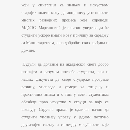
који у синергији са знањем и искуством
старијих колега могу да допринесу успешности
многих развојних процеса које спроводи
МДУЛС, Мартиновић је изразио уверење да ће
студенти ускоро имати нову прилику за сарадњу
са Министарством, а на добробит свих грађана и
државе.
„Будући да долазим из академског света добро
познајем и разумем потребе студената, али и
наших факултета да своје студијске програме
развију, унапреде и усмере ка стицању и
практичних знања и с тим у вези, студентима
обезбеде прво искуство у струци за коју се
школују. Стручна пракса је одличан начин да
студенти упознају управу у једном потпуно
другачијем светлу и сагледају могућности које