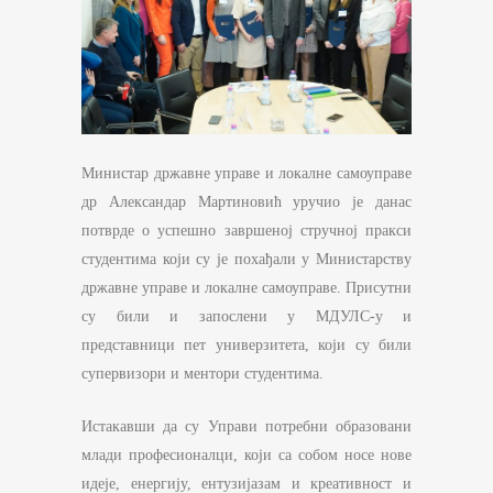
Министар државне управе и локалне самоуправе
др Александар Мартиновић уручио је данас
потврде о успешно завршеној стручној пракси
студентима који су је похађали у Министарству
државне управе и локалне самоуправе. Присутни
су били и запослени у МДУЛС-у и
представници пет универзитета, који су били
супервизори и ментори студентима.
Истакавши да су Управи потребни образовани
млади професионалци, који са собом носе нове
идеје, енергију, ентузијазам и креативност и