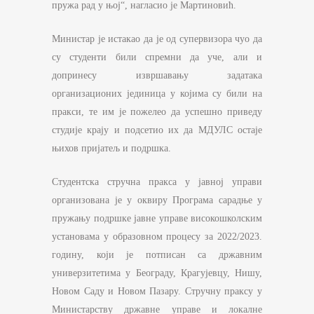
пружа рад у њој“, нагласио је Мартиновић.
Министар је истакао да је од супервизора чуо да
су студенти били спремни да уче, али и
допринесу извршавању задатака
организационих јединица у којима су били на
пракси, те им је пожелео да успешно приведу
студије крају и подсетио их да МДУЛС остаје
њихов пријатељ и подршка.
Студентска стручна пракса у јавној управи
организована је у оквиру Програма сарадње у
пружању подршке јавне управе високошколским
установама у образовном процесу за 2022/2023.
годину, који је потписан са државним
универзитетима у Београду, Крагујевцу, Нишу,
Новом Саду и Новом Пазару. Стручну праксу у
Министарству државне управе и локалне