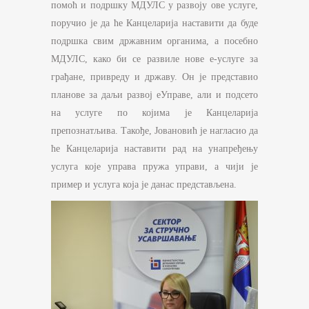
помоћ и подршку МДУЛС у развоју ове услуге,
поручио је да ће Канцеларија наставити да буде
подршка свим државним органима, а посебно
МДУЛС, како би се развиле нове е-услуге за
грађане, привреду и државу. Он је представио
планове за даљи развој еУправе, али и подсето
на услуге по којима је Канцеларија
препознатљива. Такође, Јовановић је нагласио да
ће Канцеларија наставити рад на унапређењу
услуга које управа пружа управи, а чији је
пример и услуга која је данас представљена.