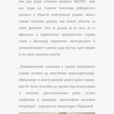
ово још један успешан пројекат МДУЛС, које
као један од главних носилаца реформских
процеса у области електронске управе, много
пажње поклања развоју ове важне области за
наше друштво. Она је додала да је циљ да се
ефикасна и кориснички оријентисана управа
стави у функцију умреженог, интегрисаног и
аутоматизованог начина рада унутар саме управе
и на свим нивоима власти.
„Перманентним улагањем у развој електронске
управе желимо да омогућимо транспарентнији,
ефикаснији и инклузивнији развој јавне управе,
која ће бити способна да пружа персонализоване
и потпуно дигитализоване јавне услуге
грађанима и привреди, прилагођене њиховим
потребама“, поручила је министарка Обрадовић.