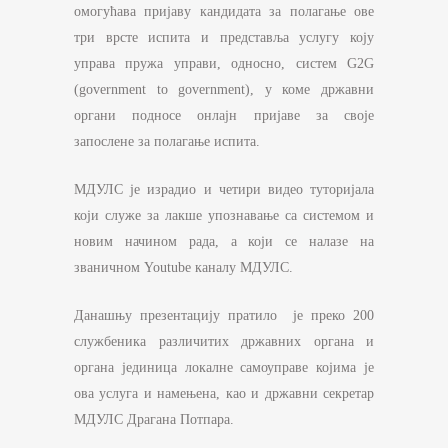
омогућава пријаву кандидата за полагање ове
три врсте испита и представља услугу коју
управа пружа управи, односно, систем G2G
(government to government), у коме државни
органи подносе онлајн пријаве за своје
запослене за полагање испита.
МДУЛС је израдио и четири видео туторијала
који служе за лакше упознавање са системом и
новим начином рада, а који се налазе на
званичном Youtube каналу МДУЛС.
Данашњу презентацију пратило је преко 200
службеника различитих државних органа и
органа јединица локалне самоуправе којима је
ова услуга и намењена, као и државни секретар
МДУЛС Драгана Потпара.