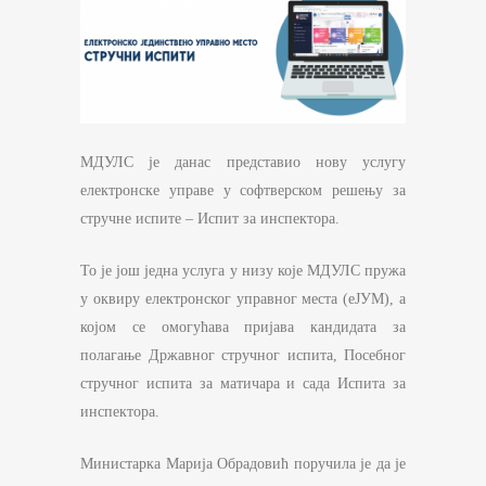
МДУЛС је данас представио нову услугу
електронске управе у софтверском решењу за
стручне испите – Испит за инспектора.
То је још једна услуга у низу које МДУЛС пружа
у оквиру електронског управног места (еЈУМ), а
којом се омогућава пријава кандидата за
полагање Државног стручног испита, Посебног
стручног испита за матичара и сада Испита за
инспектора.
Министарка Марија Обрадовић поручила је да је