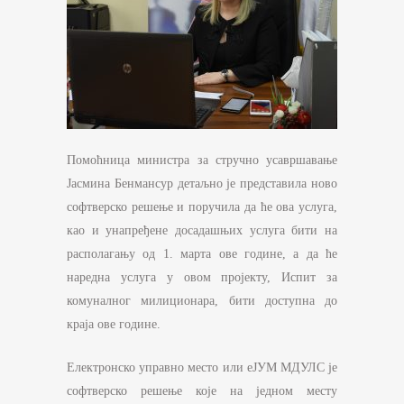
Помоћница министра за стручно усавршавање
Јасмина Бенмансур детаљно је представила ново
софтверско решење и поручила да ће ова услуга,
као и унапређене досадашњих услуга бити на
располагању од 1. марта ове године, а да ће
наредна услуга у овом пројекту, Испит за
комуналног милиционара, бити доступна до
краја ове године.
Електронско управно место или еЈУМ МДУЛС је
софтверско решење које на једном месту