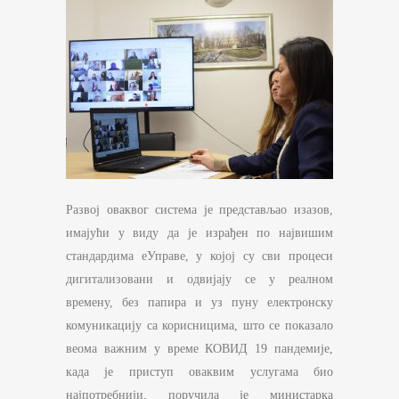
Развој оваквог система је представљао изазов,
имајући у виду да је израђен по највишим
стандардима еУправе, у којој су сви процеси
дигитализовани и одвијају се у реалном
времену, без папира и уз пуну електронску
комуникацију са корисницима, што се показало
веома важним у време КОВИД 19 пандемије,
када је приступ оваквим услугама био
најпотребнији, поручила је министарка