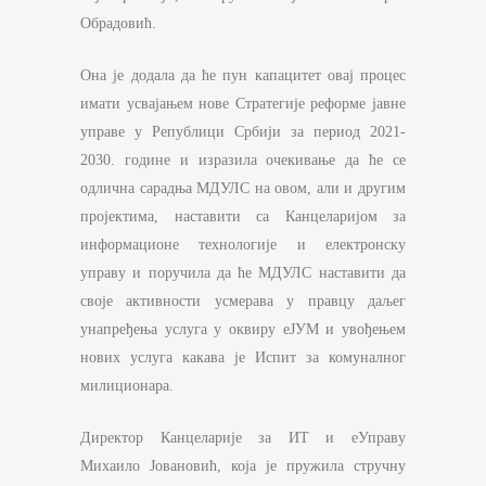
Обрадовић.
Она је додала да ће пун капацитет овај процес
имати усвајањем нове Стратегије реформе јавне
управе у Републици Србији за период 2021-
2030. године и изразила очекивање да ће се
одлична сарадња МДУЛС на овом, али и другим
пројектима, наставити са Канцеларијом за
информационе технологије и електронску
управу и поручила да ће МДУЛС наставити да
своје активности усмерава у правцу даљег
унапређења услуга у оквиру еЈУМ и увођењем
нових услуга какава је Испит за комуналног
милиционара.
Директор Канцеларије за ИТ и еУправу
Михаило Јовановић, која је пружила стручну