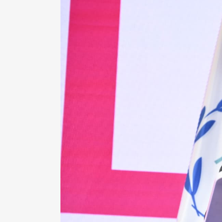
S
I
BU
FI
K
JA
PL