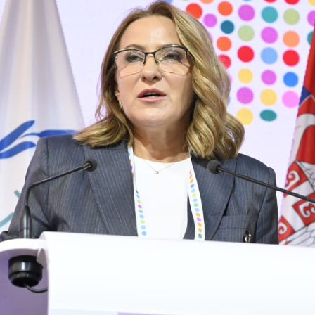
AMOUPRAVE
NFORMATOR O RADU
DŽET MINISTARSTVA
NANSIJSKO UPRAVLJANJE I
ONTROLA
VNE NABAVKE
AN JAVNIH NABAVKI I IZVEŠTAJI