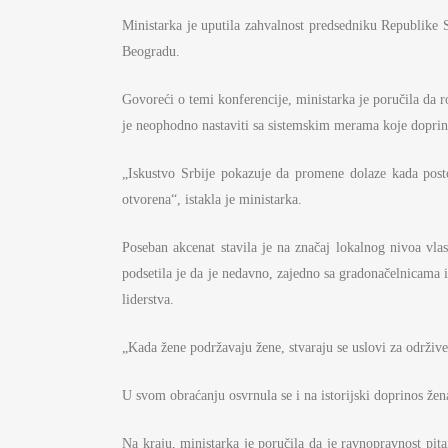
Ministarka je uputila zahvalnost predsedniku Republike 
Beogradu.
Govoreći o temi konferencije, ministarka je poručila da 
je neophodno nastaviti sa sistemskim merama koje doprin
„Iskustvo Srbije pokazuje da promene dolaze kada postoj
otvorena“, istakla je ministarka.
Poseban akcenat stavila je na značaj lokalnog nivoa vla
podsetila je da je nedavno, zajedno sa gradonačelnicama 
liderstva.
„Kada žene podržavaju žene, stvaraju se uslovi za održive
U svom obraćanju osvrnula se i na istorijski doprinos žena
Na kraju, ministarka je poručila da je ravnopravnost pitan