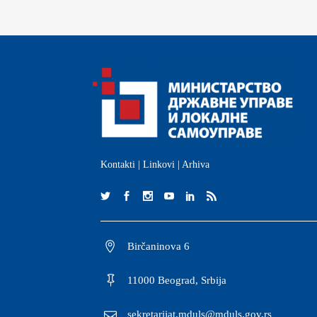
Kontakti
|
Linkovi
|
Arhiva
Birčaninova 6
11000 Beograd, Srbija
sekretarijat.mduls@mduls.gov.rs