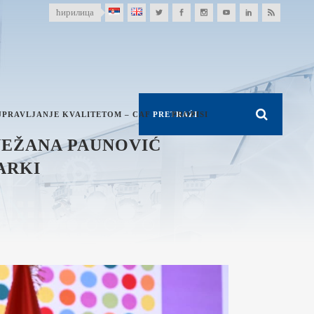
ћирилица
UPRAVLJANJE KVALITETOM – CAF
PROPISI
NEŽANA PAUNOVIĆ
ARKI