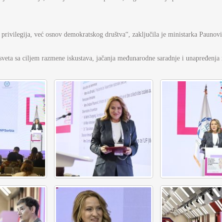
privilegija, već osnov demokratskog društva“, zaključila je ministarka Paunovi
sveta sa ciljem razmene iskustava, jačanja međunarodne saradnje i unapređenja