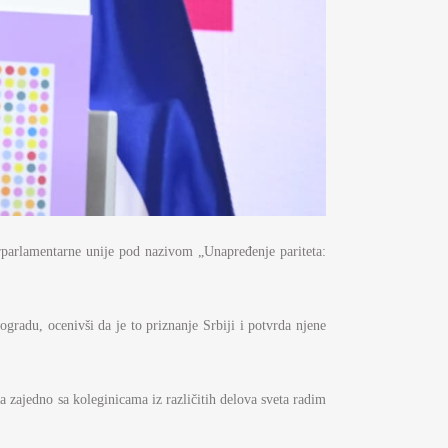
rparlamentarne unije pod nazivom „Unapređenje pariteta:
gradu, ocenivši da je to priznanje Srbiji i potvrda njene
da zajedno sa koleginicama iz različitih delova sveta radim