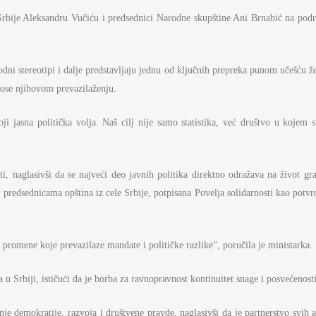
Srbije Aleksandru Vučiću i predsednici Narodne skupštine Ani Brnabić na pod
rodni stereotipi i dalje predstavljaju jednu od ključnih prepreka punom učešću
ose njihovom prevazilaženju.
i jasna politička volja. Naš cilj nije samo statistika, već društvo u kojem 
sti, naglasivši da se najveći deo javnih politika direktno odražava na život
i predsednicama opština iz cele Srbije, potpisana Povelja solidarnosti kao potv
 promene koje prevazilaze mandate i političke razlike“, poručila je ministarka.
 u Srbiji, ističući da je borba za ravnopravnost kontinuitet snage i posvećenost
je demokratije, razvoja i društvene pravde, naglasivši da je partnerstvo svih a