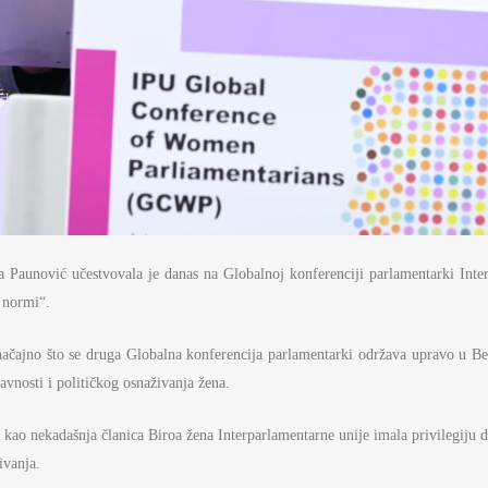
 Paunović učestvovala je danas na Globalnoj konferenciji parlamentarki Inte
h normi“.
ačajno što se druga Globalna konferencija parlamentarki održava upravo u Beo
vnosti i političkog osnaživanja žena.
e kao nekadašnja članica Biroa žena Interparlamentarne unije imala privilegiju 
ivanja.