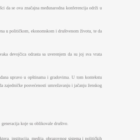
ršci da se ova značajna međunarodna konferencija održi u
 žena u političkom, ekonomskom i društvenom životu, te da
svaka devojčica odrasta sa uverenjem da su joj sva vrata
 građana upravo u opštinama i gradovima. U tom kontekstu
rda zajedničke posvećenosti umrežavanju i jačanju ženskog
i generacija koje su oblikovale društvo.
ktera, institucija, medija, obrazovnog sistema i političkih