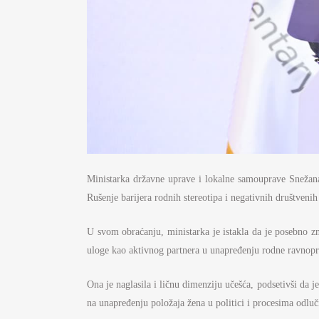
Ministarka državne uprave i lokalne samouprave Snežana
Rušenje barijera rodnih stereotipa i negativnih društveni
U svom obraćanju, ministarka je istakla da je posebno zn
uloge kao aktivnog partnera u unapređenju rodne ravnopra
Ona je naglasila i ličnu dimenziju učešća, podsetivši da j
na unapređenju položaja žena u politici i procesima odluč