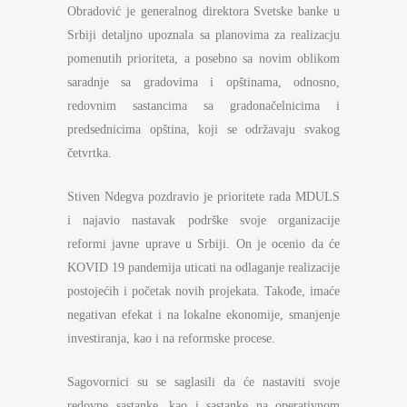
Obradović je generalnog direktora Svetske banke u
Srbiji detaljno upoznala sa planovima za realizacju
pomenutih prioriteta, a posebno sa novim oblikom
saradnje sa gradovima i opštinama, odnosno,
redovnim sastancima sa gradonačelnicima i
predsednicima opština, koji se održavaju svakog
četvrtka.
Stiven Ndegva pozdravio je prioritete rada MDULS
i najavio nastavak podrške svoje organizacije
reformi javne uprave u Srbiji. On je ocenio da će
KOVID 19 pandemija uticati na odlaganje realizacije
postojećih i početak novih projekata. Takođe, imaće
negativan efekat i na lokalne ekonomije, smanjenje
investiranja, kao i na reformske procese.
Sagovornici su se saglasili da će nastaviti svoje
redovne sastanke, kao i sastanke na operativnom