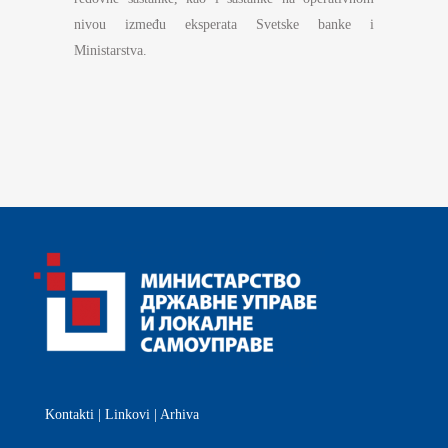
nivou između eksperata Svetske banke i
Ministarstva.
Kontakti
|
Linkovi
|
Arhiva