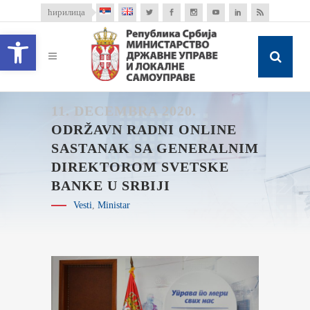
ћирилица
Open toolbar
11. DECEMBRA 2020.
ODRŽAVN RADNI ONLINE
SASTANAK SA GENERALNIM
DIREKTOROM SVETSKE
BANKE U SRBIJI
Vesti
,
Ministar