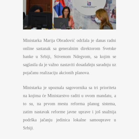
Ministarka Marija Obradović održala je danas radni
online sastanak sa generalnim direktorom Svetske
banke u Srbiji, Stivenom Ndegvom, sa kojim se
saglasila da je važno nastaviti dosadašnju saradnju uz
pojačanu realizaciju akcionih planova.
Ministarka je upoznala sagovornika sa tri prioriteta
na kojima će Ministarstvo raditi u ovom mandatu, a
to su, na prvom mestu reforma planog sistema,
zatim nastavak reforme javne uprave i još snažnija
podrška jačanju jedinica lokalne samouprave u
Srbiji.