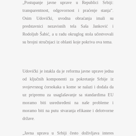
„Postupanje javne uprave u Republici Srbiji:
transparentnost, odgovornost i praćenje stanja“.
Osim Udovički, uvodna obraćanja imali su
predstavnici nezavisnih tela Saša Janković i
Rodoljub Šabić, a u radu okruglog stola učestvovali
su brojni stručnjaci iz oblasti koje pokriva ova tema.
Udovički je istakla da je reforma javne uprave jedna
od ključnih komponenti za pokretanje Srbije iz
svojevrsnog ćorsokaka u kome se nalazi i dodala da
uz pripremu za usaglašavanje sa standardima EU
moramo biti usredsređeni na naše probleme i
moramo biti na putu stvaranja efikasne i delotvorne
države.
„Javna uprava u Srbiji često doživljava interes