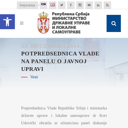
ћирилица
Open toolbar
23. DECEMBRA 2014.
POTPREDSEDNICA VLADE
NA PANELU O JAVNOJ
UPRAVI
Vesti
Potpredsednica Vlade Republike Srbije i ministarka
državne uprave i lokalne samouprave dr Kori
Udovički obratila se učesnicima panel diskusije