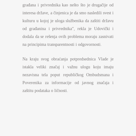
građana i privrednika kao nešto što je drugačije od
interesa države, a činjenica je da smo nasledili svest i
kulturu u kojoj je uloga službenika da zaštiti državu
od građanina i privrednika“, rekla je Udovički i
dodala da se rešenja ovih problema moraju zasnivati
na principima transparentnosti i odgovornosti.
Na kraju svog obraćanja potpredsednica Vlade je
istakla veliki značaj i važnu ulogu koju imaju
nezavisna tela poput republičkog Ombudsmana i
Poverenika za informacije od javnog značaja i
zaštitu podataka o ličnosti.