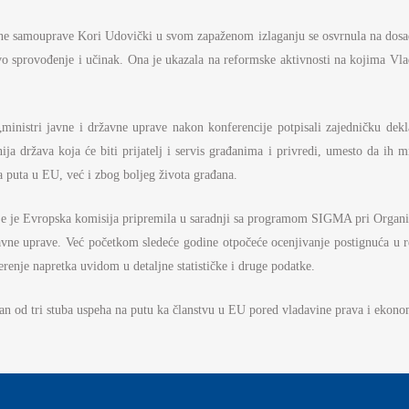
AMOUPRAVE
lne samouprave Kori Udovički u svom zapaženom izlaganju se osvrnula na dosad
NFORMATOR O RADU
o sprovođenje i učinak. Ona je ukazala na reformske aktivnosti na kojima Vlad
DŽET MINISTARSTVA
NANSIJSKO UPRAVLJANJE I
ONTROLA
 „ministri javne i državne uprave nakon konferencije potpisali zajedničku dek
ja država koja će biti prijatelj i servis građanima i privredi, umesto da ih m
VNE NABAVKE
 puta u EU, već i zbog boljeg života građana.
AN JAVNIH NABAVKI I IZVEŠTAJI
koje je Evropska komisija pripremila u saradnji sa programom SIGMA pri Organi
avne uprave. Već početkom sledeće godine otpočeće ocenjivanje postignuća u 
erenje napretka uvidom u detaljne statističke i druge podatke.
an od tri stuba uspeha na putu ka članstvu u EU pored vladavine prava i ekon