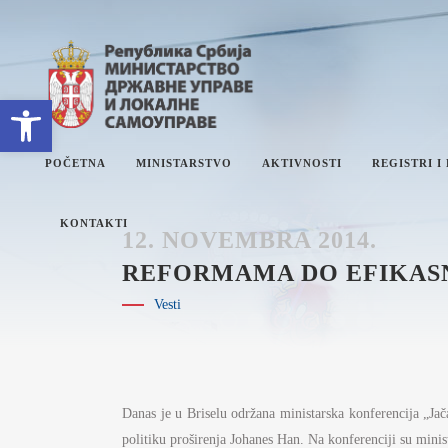
Open toolbar
POČETNA
MINISTARSTVO
AKTIVNOSTI
REGISTRI I
KONTAKTI
12. NOVEMBRA 2014.
REFORMAMA DO EFIKASN
O MINISTARSTVU
ET
Vesti
SEKTORI
PL
SEKRETARIJAT
IZ
INTERNA REVIZIJA
I
ZN
Danas je u Briselu održana ministarska konferencija „Jač
JA
UPRAVNI INSPEKTORAT
DR
politiku proširenja Johanes Han. Na konferenciji su mini