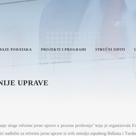
 BAZE PODATAKA
PROJEKTI I PROGRAMI
STRUČNI ISPITI
IJE UPRAVE
IKA I INTEGRITET
AN RADA MINISTARSTVA
VEŠTAJI O RADU MINISTARSTVA
NFORMACIJE OD JAVNOG
AČAJA I INFORMACIJE U VEZI
anje uloge reforme javne uprave u procesu proširenja“ koju je organizovala E
VNOSTI RADA MINISTARSTVA
ŽAVNE UPRAVE I LOKALNE
stri nadležni za reformu javne uprave iz svih zemalja zapadnog Balkana i Turske