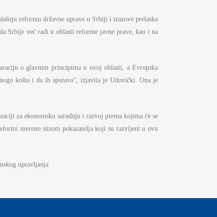
ašnju reformu državne uprave u Srbiji i izazove prelaska
a Srbije već radi u oblasti reforme javne prave, kao i na
laraciju o glavnim principima u ovoj oblasti, a Evropska
nogo košta i da ih sputava“, izjavila je Udovički. Ona je
zaciji za ekonomsku saradnju i razvoj prema kojima će se
reformi mereno nizom pokazatelja koji su razvijeni u ovu
omskog upravljanja