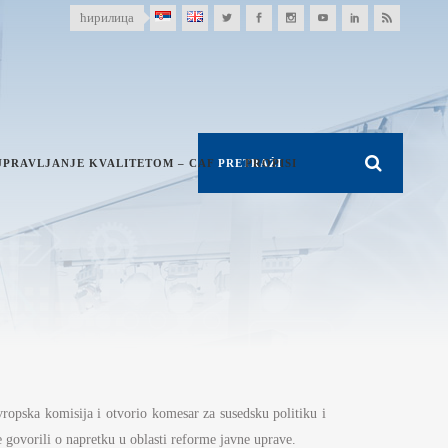
ћирилица
UPRAVLJANJE KVALITETOM – CAF
PROPISI
vropska komisija i otvorio komesar za susedsku politiku i
 govorili o napretku u oblasti reforme javne uprave.