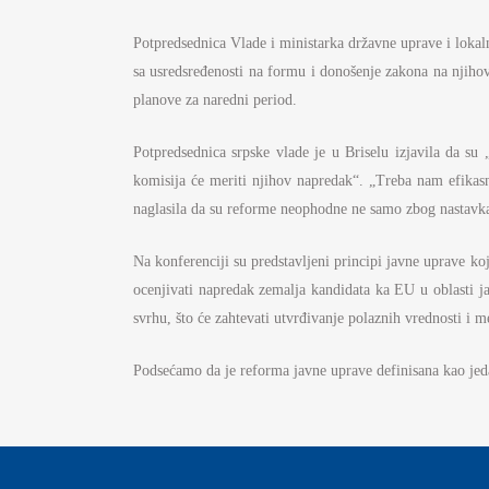
S
Potpredsednica Vlade i ministarka državne uprave i loka
I
sa usredsređenosti na formu i donošenje zakona na njihov
BU
planove za naredni period.
FI
K
Potpredsednica srpske vlade je u Briselu izjavila da su
komisija će meriti njihov napredak“. „Treba nam efikasni
JA
naglasila da su reforme neophodne ne samo zbog nastavka
PL
Na konferenciji su predstavljeni principi javne uprave 
ocenjivati napredak zemalja kandidata ka EU u oblasti j
svrhu, što će zahtevati utvrđivanje polaznih vrednosti i m
Podsećamo da je reforma javne uprave definisana kao jed