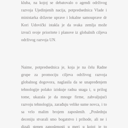
kluba, na kojoj se debatovalo o agendi održivog
razvoja Ujedinjenih nacija, potpredsednica Vlade i
ministarka državne uprave i lokalne samouprave dr
Kori Udovički istakla je da svaka zemlja može
izvući svoje prioritete i planove iz globalnih ciljeva
održivog razvoja UN.
Naime, potpredsednica je, koja je na čelu Radne
grupe za promociju ciljeva održivog razvoja
globalnog dogovora, naglasila da se unapređenjem
tehnologije polako iziskuje radna snaga i, u prilog
tome, ukazala je da mnoge firme, zahvaljujući
razvoju tehnologija, zarađuju velike sume novca, i to
sa vrlo malim brojem zaposlenih. „Poslednju
deceniju stvarali smo bogatstvo i prihode, ali ne i
dizali stepen zaposlenosti u meri u kojoj je to