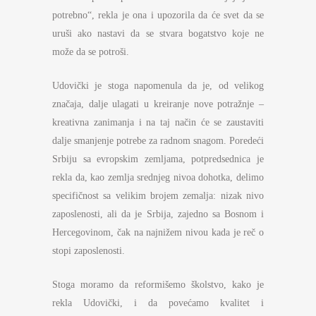
potrebno“, rekla je ona i upozorila da će svet da se
uruši ako nastavi da se stvara bogatstvo koje ne
može da se potroši.
Udovički je stoga napomenula da je, od velikog
značaja, dalje ulagati u kreiranje nove potražnje –
kreativna zanimanja i na taj način će se zaustaviti
dalje smanjenje potrebe za radnom snagom. Poredeći
Srbiju sa evropskim zemljama, potpredsednica je
rekla da, kao zemlja srednjeg nivoa dohotka, delimo
specifičnost sa velikim brojem zemalja: nizak nivo
zaposlenosti, ali da je Srbija, zajedno sa Bosnom i
Hercegovinom, čak na najnižem nivou kada je reč o
stopi zaposlenosti.
Stoga moramo da reformišemo školstvo, kako je
rekla Udovički, i da povećamo kvalitet i