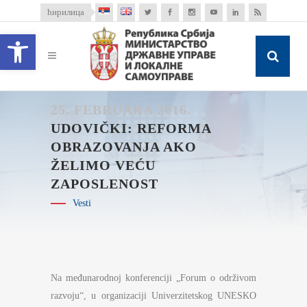
ћирилица
Open toolbar
25. FEBRUARA 2016.
UDOVIČKI: REFORMA
OBRAZOVANJA AKO
ŽELIMO VEĆU
ZAPOSLENOST
Vesti
Na međunarodnoj konferenciji „Forum o održivom
razvoju“, u organizaciji Univerzitetskog UNESKO