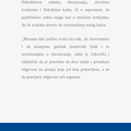
fleksibilnost sistema obrazovanja, stvorimo
kvalitetan i fleksibilan kadar, ili u suprotnom, da
pojeftinimo radnu snagu kao u istočnim zemljama,
što bi svakako dovelo do osiromašenja našeg kadra.
„Moramo dati priliku svima da rade, ali istovremeno
i da smanjimo gubitak kreativnih ljudi i to
investiranjem u obrazovanje, rekla je Udovički i
zaključila da je potrebno da deca misle i pronalaze
odgovore na pitanja koja još nisu postavljena, a ne
da postojeće odgovore uče napamet.