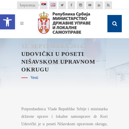
ћирилица
Open toolbar
12. SEPTEMBRA 2014.
UDOVIČKI U POSETI
NIŠAVSKOM UPRAVNOM
OKRUGU
Vesti
Potpredsednica Vlade Republike Srbije i ministarka
državne uprave i lokalne samouprave dr Kori
Udovički je u poseti Nišavskom upravnom okrugu,