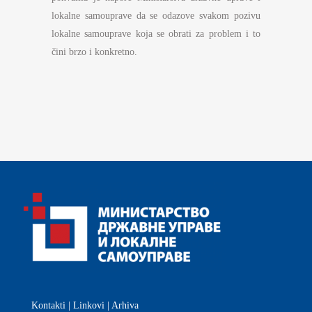
lokalne samouprave da se odazove svakom pozivu
lokalne samouprave koja se obrati za problem i to
čini brzo i konkretno.
Kontakti
|
Linkovi
|
Arhiva