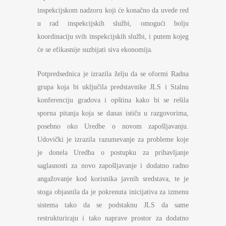
inspekcijskom nadzoru koji će konačno da uvede red
u rad inspekcijskih službi, omogući bolju
koordinaciju svih inspekcijskih službi, i putem kojeg
će se efikasnije suzbijati siva ekonomija.
Potpredsednica je izrazila želju da se oformi Radna
grupa koja bi uključila predstavnike JLS i Stalnu
konferenciju gradova i opština kako bi se rešila
sporna pitanja koja se danas ističu u razgovorima,
posebno oko Uredbe o novom zapošljavanju.
Udovički je izrazila razumevanje za probleme koje
je donela Uredba o postupku za pribavljanje
saglasnosti za novo zapošljavanje i dodatno radno
angažovanje kod korisnika javnih sredstava, te je
stoga objasnila da je pokrenuta inicijativa za izmenu
sistema tako da se podstaknu JLS da same
restrukturiraju i tako naprave prostor za dodatno