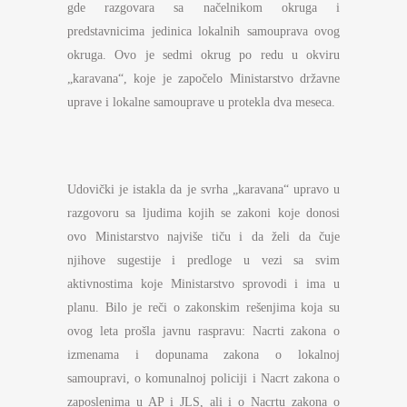
gde razgovara sa načelnikom okruga i
predstavnicima jedinica lokalnih samouprava ovog
okruga. Ovo je sedmi okrug po redu u okviru
„karavana“, koje je započelo Ministarstvo državne
uprave i lokalne samouprave u protekla dva meseca.
Udovički je istakla da je svrha „karavana“ upravo u
razgovoru sa ljudima kojih se zakoni koje donosi
ovo Ministarstvo najviše tiču i da želi da čuje
njihove sugestije i predloge u vezi sa svim
aktivnostima koje Ministarstvo sprovodi i ima u
planu. Bilo je reči o zakonskim rešenjima koja su
ovog leta prošla javnu raspravu: Nacrti zakona o
izmenama i dopunama zakona o lokalnoj
samoupravi, o komunalnoj policiji i Nacrt zakona o
zaposlenima u AP i JLS, ali i o Nacrtu zakona o