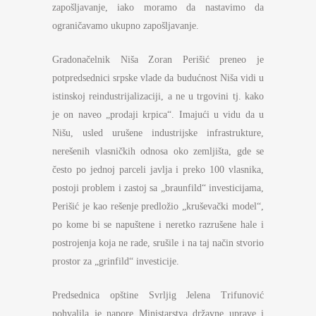
zapošljavanje, iako moramo da nastavimo da
ograničavamo ukupno zapošljavanje.
Gradonačelnik Niša Zoran Perišić preneo je
potpredsednici srpske vlade da budućnost Niša vidi u
istinskoj reindustrijalizaciji, a ne u trgovini tj. kako
je on naveo „prodaji krpica“. Imajući u vidu da u
Nišu, usled urušene industrijske infrastrukture,
nerešenih vlasničkih odnosa oko zemljišta, gde se
često po jednoj parceli javlja i preko 100 vlasnika,
postoji problem i zastoj sa „braunfild“ investicijama,
Perišić je kao rešenje predložio „kruševački model“,
po kome bi se napuštene i neretko razrušene hale i
postrojenja koja ne rade, srušile i na taj način stvorio
prostor za „grinfild“ investicije.
Predsednica opštine Svrljig Jelena Trifunović
pohvalila je napore Ministarstva državne uprave i