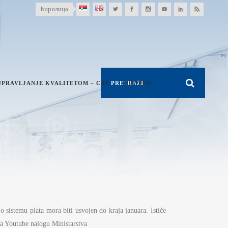
ћирилица
UPRAVLJANJE KVALITETOM – CAF
PROPISI
 sistemu plata mora biti usvojen do kraja januara. Ističe
na Youtube nalogu Ministarstva