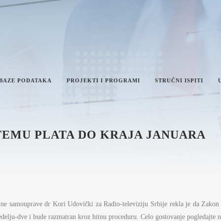
 BAZE PODATAKA
PROJEKTI I PROGRAMI
STRUČNI ISPITI
TEMU PLATA DO KRAJA JANUARA
IKA I INTEGRITET
AN RADA MINISTARSTVA
VEŠTAJI O RADU MINISTARSTVA
NFORMACIJE OD JAVNOG
AČAJA I INFORMACIJE U VEZI
ne samouprave dr Kori Udovički za Radio-televiziju Srbije rekla je da Zakon o
VNOSTI RADA MINISTARSTVA
ŽAVNE UPRAVE I LOKALNE
delju-dve i bude razmatran kroz hitnu proceduru. Celo gostovanje pogledajte 