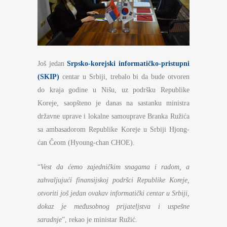
Još jedan
Srpsko-korejski informatičko-pristupni
(SKIP)
centar u Srbiji, trebalo bi da bude otvoren
do kraja godine u Nišu, uz podršku Republike
Koreje, saopšteno je danas na sastanku ministra
državne uprave i lokalne samouprave Branka Ružića
sa ambasadorom Republike Koreje u Srbiji Hjong-
ćan Čeom (Hyoung-chan CHOE).
“
Vest da ćemo zajedničkim snagama i radom, a
zahvaljujući finansijskoj podršci Republike Koreje,
otvoriti još jedan ovakav informatički centar u Srbiji,
dokaz je međusobnog prijateljstva i uspešne
saradnje
”, rekao je ministar Ružić.