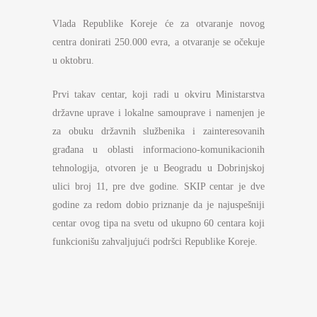
Vlada Republike Koreje će za otvaranje novog
centra donirati 250.000 evra, a otvaranje se očekuje
u oktobru.
Prvi takav centar, koji radi u okviru Ministarstva
državne uprave i lokalne samouprave i namenjen je
za obuku državnih službenika i zainteresovanih
građana u oblasti informaciono-komunikacionih
tehnologija, otvoren je u Beogradu u Dobrinjskoj
ulici broj 11, pre dve godine. SKIP centar je dve
godine za redom dobio priznanje da je najuspešniji
centar ovog tipa na svetu od ukupno 60 centara koji
funkcionišu zahvaljujući podršci Republike Koreje.