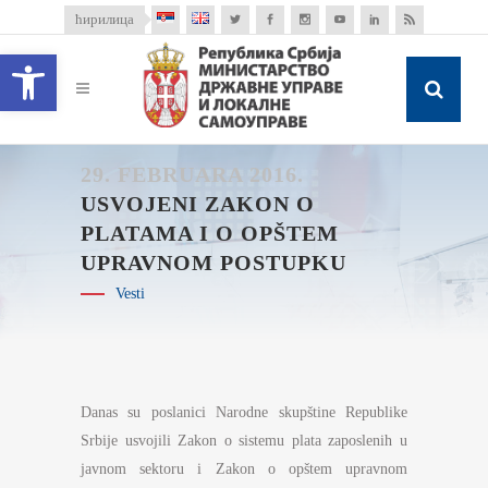
ћирилица
Open toolbar
29. FEBRUARA 2016.
USVOJENI ZAKON O
PLATAMA I O OPŠTEM
UPRAVNOM POSTUPKU
Vesti
Danas su poslanici Narodne skupštine Republike
Srbije usvojili Zakon o sistemu plata zaposlenih u
javnom sektoru i Zakon o opštem upravnom